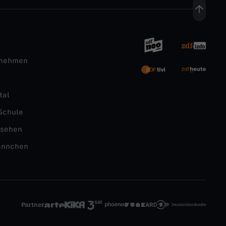
rnehmen
tal
Schule
nsehen
ännchen
Partner