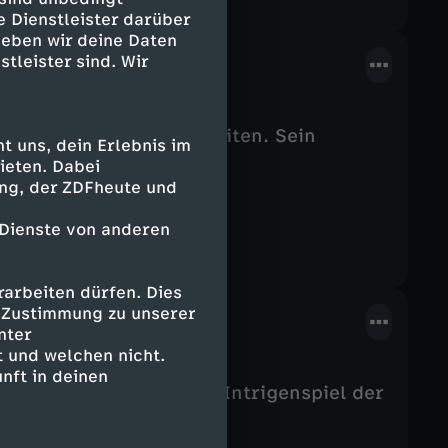
e Dienstleister darüber
geben wir deine Daten
stleister sind. Wir
bilieninvestor zu arbeiten. Sein
 uns, dein Erlebnis im
ieten. Dabei
ing, der ZDFheute und
 Dienste von anderen
arbeiten dürfen. Dies
e Zustimmung zu unserer
nter
f
 und welchen nicht.
nft in deinen
 sich dem zunehmenden Intrigenspiel der