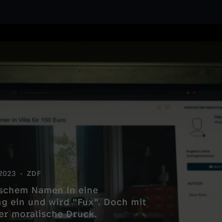
2023
ZDF
lschem Namen in eine
g ein und wird "Fux". Doch mit
er moralische Druck.