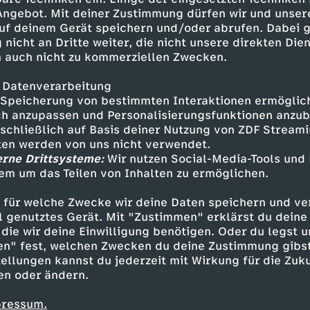
 Angebot. Mit deiner Zustimmung dürfen wir und unser
uf deinem Gerät speichern und/oder abrufen. Dabei 
Folge 2
 nicht an Dritte weiter, die nicht unsere direkten Dien
Den Tüchtigen hilft das Glück
 auch nicht zu kommerziellen Zwecken.
AD
UT
6
46 Min.
2023
 Datenverarbeitung
Adem beginnt bei einem erfolgreichen Immo
Speicherung von bestimmten Interaktionen ermöglicht
Doppelleben zeigt erste Brüche.
h anzupassen und Personalisierungsfunktionen anzub
sschließlich auf Basis deiner Nutzung von ZDF Stream
tten werden von uns nicht verwendet.
erne Drittsysteme:
Wir nutzen Social-Media-Tools und
em um das Teilen von Inhalten zu ermöglichen.
 für welche Zwecke wir deine Daten speichern und ver
ell genutztes Gerät. Mit "Zustimmen" erklärst du dein
Folge 3
die wir deine Einwilligung benötigen. Oder du legst u
Der Mensch ist dem Mensch ein Wol
en" fest, welchen Zwecken du deine Zustimmung gibst
AD
UT
6
46 Min.
2023
ellungen kannst du jederzeit mit Wirkung für die Zuku
Adem sucht Rat bei Freundin Mina, wie er
en oder ändern.
Burschenschaft entziehen kann.
pressum.