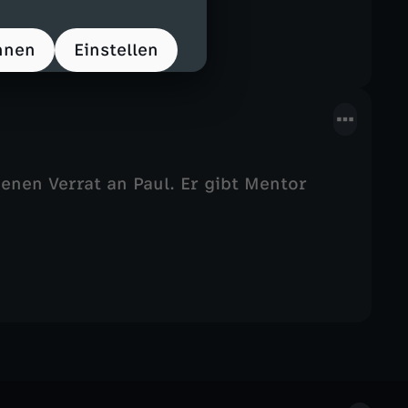
hnen
Einstellen
nen Verrat an Paul. Er gibt Mentor