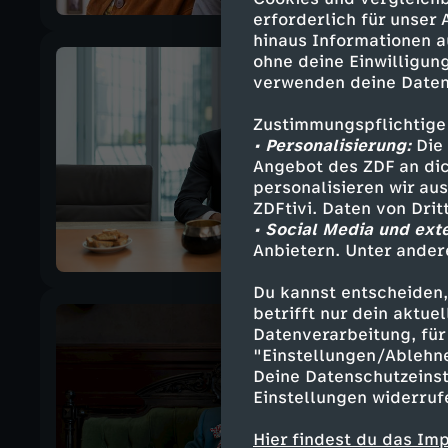
erforderlich für unser
hinaus Informationen a
ohne deine Einwilligung
verwenden deine Daten
Zustimmungspflichtige
• Personalisierung:
Die 
Angebot des ZDF an dic
personalisieren wir au
ZDFtivi. Daten von Dri
• Social Media und ext
Anbietern. Unter ander
Du kannst entscheiden,
betrifft nur dein aktu
Datenverarbeitung, für 
"Einstellungen/Ablehn
Deine Datenschutzeinst
Einstellungen widerruf
Hier findest du das Im