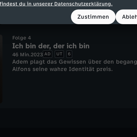
findest du in unserer Datenschutzerklärung.
Zustimmen
Able
Folge 4
Ich bin der, der ich bin
AD
UT
6
46 Min.
2023
Adem plagt das Gewissen über den begange
Alfons seine wahre Identität preis.