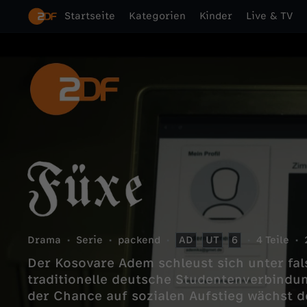
Startseite
Kategorien
Kinder
Live & TV
Drama
Serie
packend
AD
UT
6
4 Teile
Der Kosovare Adem schleust sich unter fa
traditionelle deutsche Studentenverbindun
der Chance auf sozialen Aufstieg wächst d