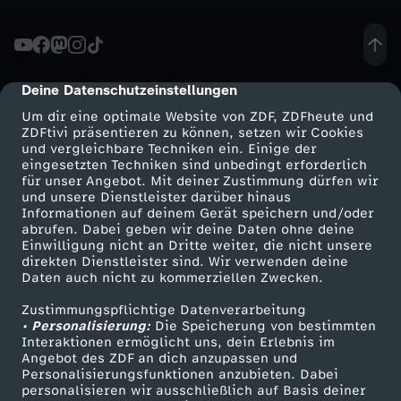
Deine Datenschutzeinstellungen
cmp-dialog-description
Um dir eine optimale Website von ZDF, ZDFheute und
ZDFtivi präsentieren zu können, setzen wir Cookies
und vergleichbare Techniken ein. Einige der
eingesetzten Techniken sind unbedingt erforderlich
für unser Angebot. Mit deiner Zustimmung dürfen wir
Mehr ZDF
Service
und unsere Dienstleister darüber hinaus
Informationen auf deinem Gerät speichern und/oder
ZDF-Apps
ZDFmitreden
abrufen. Dabei geben wir deine Daten ohne deine
Einwilligung nicht an Dritte weiter, die nicht unsere
Smart TV
Kontakt zum ZDF
direkten Dienstleister sind. Wir verwenden deine
Daten auch nicht zu kommerziellen Zwecken.
ZDFtext
Tickets
Zustimmungspflichtige Datenverarbeitung
Livestreams
Zuschauerservice
• Personalisierung:
Die Speicherung von bestimmten
Sendungen A-Z
Hilfe
Interaktionen ermöglicht uns, dein Erlebnis im
Angebot des ZDF an dich anzupassen und
TV-Programm
Personalisierungsfunktionen anzubieten. Dabei
personalisieren wir ausschließlich auf Basis deiner