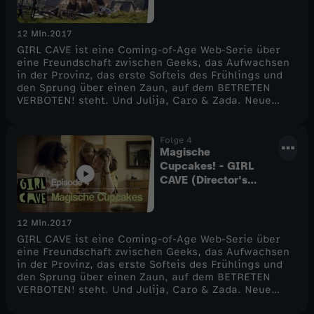
12 Min.
2017
GIRL CAVE ist eine Coming-of-Age Web-Serie über
eine Freundschaft zwischen Geeks, das Aufwachsen
in der Provinz, das erste Softeis des Frühlings und
den Sprung über einen Zaun, auf dem BETRETEN
VERBOTEN! steht. Und Julija, Caro & Zada. Neue
Folgen gibt es ab dem 26. Mai immer freitags ab
16.00 auf diesem Kanal.
Folge 4
Magische
Cupcakes! - GIRL
CAVE (Director's
Cut)
12 Min.
2017
GIRL CAVE ist eine Coming-of-Age Web-Serie über
eine Freundschaft zwischen Geeks, das Aufwachsen
in der Provinz, das erste Softeis des Frühlings und
den Sprung über einen Zaun, auf dem BETRETEN
VERBOTEN! steht. Und Julija, Caro & Zada. Neue
Folgen gibt es ab dem 26. Mai immer freitags ab