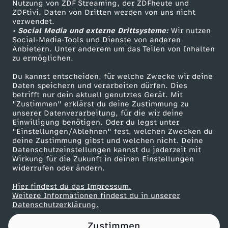
Nutzung von ZDF Streaming, der ZDFheute und
ZDFtivi. Daten von Dritten werden von uns nicht
Das ZDF
verwendet.
• Social Media und externe Drittsysteme:
Wir nutzen
ZDF Unternehmen
Social-Media-Tools und Dienste von anderen
Anbietern. Unter anderem um das Teilen von Inhalten
Karriere
zu ermöglichen.
Presseportal
Du kannst entscheiden, für welche Zwecke wir deine
ZDF goes Schule
Daten speichern und verarbeiten dürfen. Dies
betrifft nur dein aktuell genutztes Gerät. Mit
Werbefernsehen
"Zustimmen" erklärst du deine Zustimmung zu
unserer Datenverarbeitung, für die wir deine
Mainzelmännchen
Einwilligung benötigen. Oder du legst unter
"Einstellungen/Ablehnen" fest, welchen Zwecken du
deine Zustimmung gibst und welchen nicht. Deine
Datenschutzeinstellungen kannst du jederzeit mit
Wirkung für die Zukunft in deinen Einstellungen
widerrufen oder ändern.
Hier findest du das Impressum.
Partner
Weitere Informationen findest du in unserer
Datenschutzerklärung.
Zustimmen