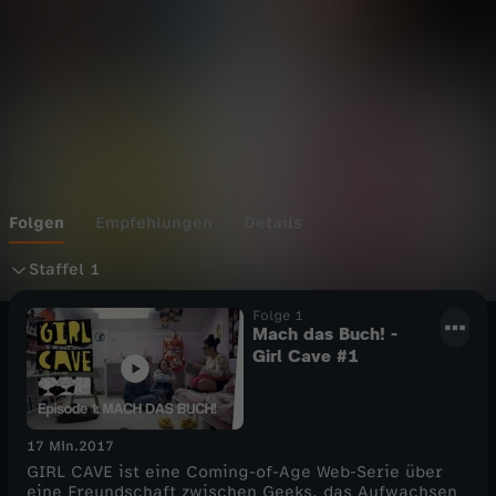
Folgen
Empfehlungen
Details
S
Staffel 1
t
Folge 1
Mach das Buch! -
Girl Cave #1
a
f
17 Min.
2017
GIRL CAVE ist eine Coming-of-Age Web-Serie über
f
eine Freundschaft zwischen Geeks, das Aufwachsen