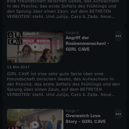
eine Freundschaft zwischen Geeks, das Aufwachsen
in der Provinz, das erste Softeis des Frühlings und
den Sprung über einen Zaun, auf dem BETRETEN
VERBOTEN! steht. Und Julija, Caro & Zada. Neue
Folgen gibt es ab dem 26. Mai immer freitags ab
16.00 auf diesem Kanal.
Folge 6
Angriff der
Rosinenmenschen! -
GIRL CAVE
11 Min.
2017
GIRL CAVE ist eine sehr gute Serie über eine
Freundschaft zwischen Geeks, das Aufwachsen in
der Provinz, das erste Softeis des Frühlings und den
Sprung über einen Zaun, auf dem BETRETEN
VERBOTEN! steht. Und Julija, Caro & Zada. Neue
Folgen gibt es ab dem 26. Mai immer freitags ab
16.00 auf diesem Kanal.
Folge 7
Overwatch Love
Story - GIRL CAVE