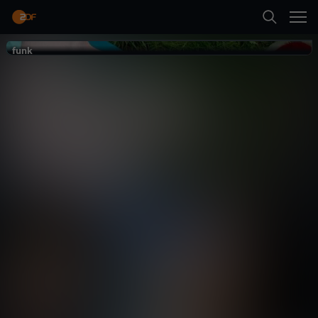
Zurück
funk
funk
Girl Cave
Coming-Of-Age
Serie
aufregend
Erste Folge abspielen
Mehr