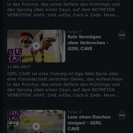
in der Provinz, das erste Softeis des Frühlings und
e
den Sprung über einen Zaun, auf dem BETRETEN
VERBOTEN! steht. Und Julija, Caro & Zada. Neue
Folgen gibt es ab dem 26. Mai immer freitags!
l
Folge 2
Kein Vermögen
1
ohne Verbrechen -
GIRL CAVE
11 Min.
2017
GIRL CAVE ist eine Coming-of-Age Web-Serie über
eine Freundschaft zwischen Geeks, das Aufwachsen
in der Provinz, das erste Softeis des Frühlings und
den Sprung über einen Zaun, auf dem BETRETEN
VERBOTEN! steht. Und Julija, Caro & Zada. Neue
Folgen gibt es ab dem 26. Mai immer freitags ab
16.00 auf diesem Kanal.
Folge 3
Lass einen Drachen
steigen! - GIRL
CAVE