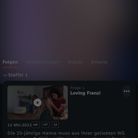
H
e
r
Folgen
Empfehlungen
Extras
Details
S
Staffel 1
t
Folge 1
Loving Franzi
a
f
AD
UT
12
12 Min.
2021
f
Die 25-jährige Hanna muss aus ihrer geliebten WG