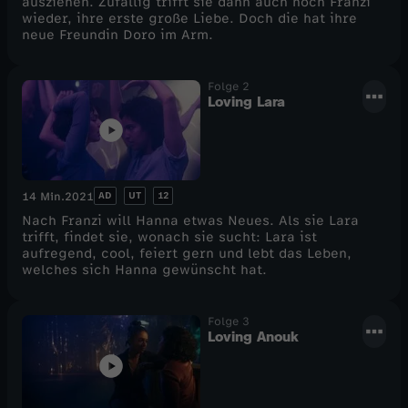
ausziehen. Zufällig trifft sie dann auch noch Franzi
wieder, ihre erste große Liebe. Doch die hat ihre
e
neue Freundin Doro im Arm.
l
Folge 2
Loving Lara
1
AD
UT
12
14 Min.
2021
Nach Franzi will Hanna etwas Neues. Als sie Lara
trifft, findet sie, wonach sie sucht: Lara ist
aufregend, cool, feiert gern und lebt das Leben,
welches sich Hanna gewünscht hat.
Folge 3
Loving Anouk