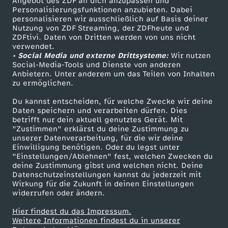
Angebot des ZDF an dich anzupassen und
TV-Programm
Personalisierungsfunktionen anzubieten. Dabei
personalisieren wir ausschließlich auf Basis deiner
Nutzung von ZDF Streaming, der ZDFheute und
ZDFtivi. Daten von Dritten werden von uns nicht
Das ZDF
verwendet.
• Social Media und externe Drittsysteme:
Wir nutzen
ZDF Unternehmen
Social-Media-Tools und Dienste von anderen
Anbietern. Unter anderem um das Teilen von Inhalten
Karriere
zu ermöglichen.
Presseportal
Du kannst entscheiden, für welche Zwecke wir deine
ZDF goes Schule
Daten speichern und verarbeiten dürfen. Dies
betrifft nur dein aktuell genutztes Gerät. Mit
Werbefernsehen
"Zustimmen" erklärst du deine Zustimmung zu
unserer Datenverarbeitung, für die wir deine
Mainzelmännchen
Einwilligung benötigen. Oder du legst unter
"Einstellungen/Ablehnen" fest, welchen Zwecken du
deine Zustimmung gibst und welchen nicht. Deine
Datenschutzeinstellungen kannst du jederzeit mit
Wirkung für die Zukunft in deinen Einstellungen
widerrufen oder ändern.
Hier findest du das Impressum.
Partner
Weitere Informationen findest du in unserer