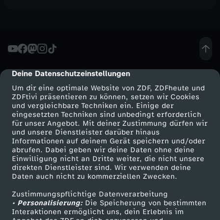
Deine Datenschutzeinstellungen
cmp-dialog-description
Um dir eine optimale Website von ZDF, ZDFheute und
ZDFtivi präsentieren zu können, setzen wir Cookies
und vergleichbare Techniken ein. Einige der
eingesetzten Techniken sind unbedingt erforderlich
für unser Angebot. Mit deiner Zustimmung dürfen wir
Mehr ZDF
Service
und unsere Dienstleister darüber hinaus
Informationen auf deinem Gerät speichern und/oder
ZDF-Apps
ZDFmitreden
abrufen. Dabei geben wir deine Daten ohne deine
Einwilligung nicht an Dritte weiter, die nicht unsere
Smart TV
Kontakt zum ZDF
direkten Dienstleister sind. Wir verwenden deine
Daten auch nicht zu kommerziellen Zwecken.
ZDFtext
Tickets
Zustimmungspflichtige Datenverarbeitung
Livestreams
Zuschauerservice
• Personalisierung:
Die Speicherung von bestimmten
Sendungen A-Z
Hilfe
Interaktionen ermöglicht uns, dein Erlebnis im