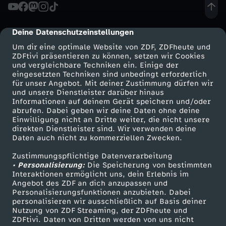
Deine Datenschutzeinstellungen
cmp-dialog-description
Um dir eine optimale Website von ZDF, ZDFheute und
ZDFtivi präsentieren zu können, setzen wir Cookies
und vergleichbare Techniken ein. Einige der
eingesetzten Techniken sind unbedingt erforderlich
für unser Angebot. Mit deiner Zustimmung dürfen wir
Mehr ZDF
Service
und unsere Dienstleister darüber hinaus
Informationen auf deinem Gerät speichern und/oder
ZDF-Apps
ZDFmitreden
abrufen. Dabei geben wir deine Daten ohne deine
Einwilligung nicht an Dritte weiter, die nicht unsere
Smart TV
Kontakt zum ZDF
direkten Dienstleister sind. Wir verwenden deine
Daten auch nicht zu kommerziellen Zwecken.
ZDFtext
Tickets
Zustimmungspflichtige Datenverarbeitung
Livestreams
Zuschauerservice
• Personalisierung:
Die Speicherung von bestimmten
Sendungen A-Z
Hilfe
Interaktionen ermöglicht uns, dein Erlebnis im
Angebot des ZDF an dich anzupassen und
TV-Programm
Personalisierungsfunktionen anzubieten. Dabei
personalisieren wir ausschließlich auf Basis deiner
Nutzung von ZDF Streaming, der ZDFheute und
ZDFtivi. Daten von Dritten werden von uns nicht
Das ZDF