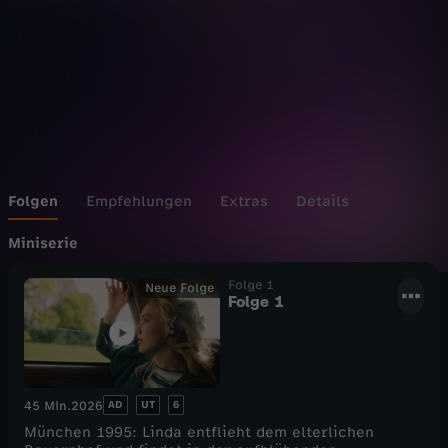
n
B
e
a
t
Folgen
Empfehlungen
Extras
Details
s
Miniserie
Folge 1
Neue Folge
Folge 1
AD
UT
6
45 Min.
2026
München 1995: Linda entflieht dem elterlichen