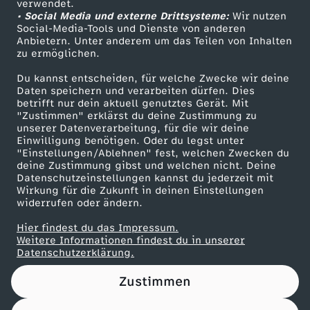
verwendet.
• Social Media und externe Drittsysteme:
Wir nutzen
ZDF Unternehmen
Social-Media-Tools und Dienste von anderen
Anbietern. Unter anderem um das Teilen von Inhalten
Karriere
zu ermöglichen.
Presseportal
Du kannst entscheiden, für welche Zwecke wir deine
ZDF goes Schule
Daten speichern und verarbeiten dürfen. Dies
betrifft nur dein aktuell genutztes Gerät. Mit
Werbefernsehen
"Zustimmen" erklärst du deine Zustimmung zu
unserer Datenverarbeitung, für die wir deine
Mainzelmännchen
Einwilligung benötigen. Oder du legst unter
"Einstellungen/Ablehnen" fest, welchen Zwecken du
deine Zustimmung gibst und welchen nicht. Deine
Datenschutzeinstellungen kannst du jederzeit mit
Wirkung für die Zukunft in deinen Einstellungen
widerrufen oder ändern.
Hier findest du das Impressum.
Partner
Weitere Informationen findest du in unserer
Datenschutzerklärung.
Zustimmen