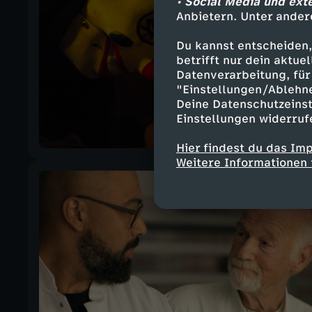
• Social Media und ext
Anbietern. Unter ander
Du kannst entscheiden,
betrifft nur dein aktu
Datenverarbeitung, für 
"Einstellungen/Ablehn
Deine Datenschutzeinst
Einstellungen widerruf
Hier findest du das Im
Weitere Informationen 