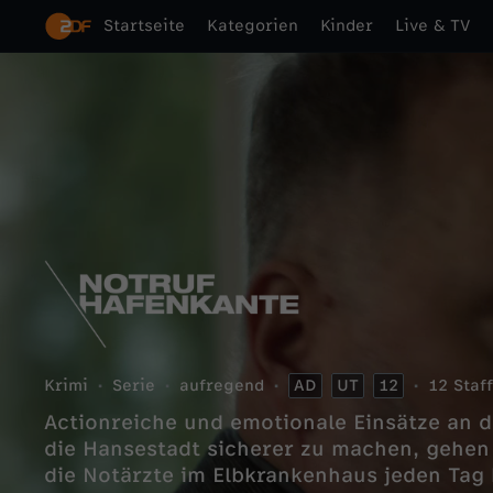
Startseite
Kategorien
Kinder
Live & TV
Krimi
Serie
aufregend
AD
UT
12
12 Staf
Actionreiche und emotionale Einsätze an
die Hansestadt sicherer zu machen, gehen
die Notärzte im Elbkrankenhaus jeden Tag 