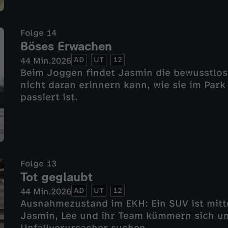
Folge 14
Böses Erwachen
AD
UT
12
44 Min.
2026
Beim Joggen findet Jasmin die bewusstlose
nicht daran erinnern kann, wie sie im Park 
passiert ist.
Folge 13
Tot geglaubt
AD
UT
12
44 Min.
2026
Ausnahmezustand im EKH: Ein SUV ist mitte
Jasmin, Lee und ihr Team kümmern sich um