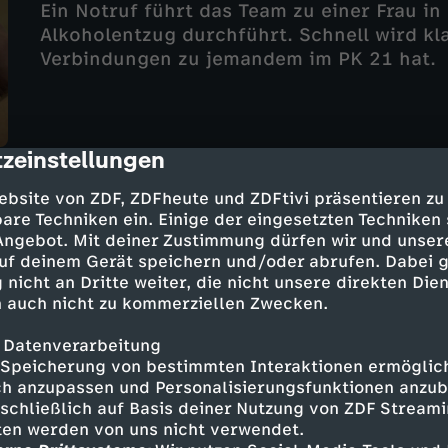
Ein Notruf führt das Team zu einer Frau in 
Alkoholentzug durchführt. Schnell wird kl
Verbindungen zu jemandem im PK 21 hat.
zeinstellungen
cription
Folge 17
ebsite von ZDF, ZDFheute und ZDFtivi präsentieren zu
Dreckiger Deal
are Techniken ein. Einige der eingesetzten Techniken
 Angebot. Mit deiner Zustimmung dürfen wir und unser
AD
UT
12
44 Min.
2026
uf deinem Gerät speichern und/oder abrufen. Dabei 
Über den Hamburger Hafen wird Kokain ge
 nicht an Dritte weiter, die nicht unsere direkten Dien
soll den Zoll bei der Sicherstellung unters
 auch nicht zu kommerziellen Zwecken.
schlaues Ablenkungsmanöver.
 Datenverarbeitung
Speicherung von bestimmten Interaktionen ermöglicht
h anzupassen und Personalisierungsfunktionen anzub
sschließlich auf Basis deiner Nutzung von ZDF Stream
tten werden von uns nicht verwendet.
Folge 16