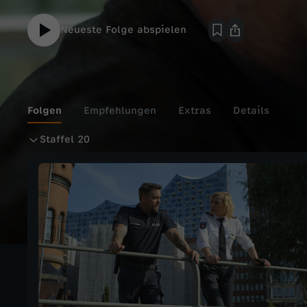
Neueste Folge abspielen
Folgen
Empfehlungen
Extras
Details
S
Staffel 20
t
a
f
f