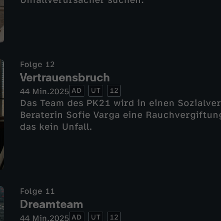
Unfallverursacher suchen.
Folge 12
Vertrauensbruch
AD
UT
12
44 Min.
2025
Das Team des PK21 wird in einen Sozialver
Beraterin Sofie Varga eine Rauchvergiftung
das kein Unfall.
Folge 11
Dreamteam
AD
UT
12
44 Min.
2025