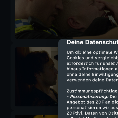
Deine Datenschut
cmp-dialog-des
Um dir eine optimale W
Cookies und vergleichb
erforderlich für unser
hinaus Informationen a
ohne deine Einwilligung
verwenden deine Daten
Zustimmungspflichtige
• Personalisierung:
Die 
Angebot des ZDF an dic
personalisieren wir au
ZDFtivi. Daten von Dri