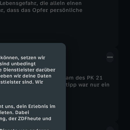
Lebensgefahr, die allein einen
ar, dass das Opfer persönliche
 können, setzen wir
 sind unbedingt
e Dienstleister darüber
geben wir deine Daten
schmuggelt, und das Team des PK 21
stleister sind. Wir
tützen. Doch der Insidertipp war nur ein
 uns, dein Erlebnis im
ieten. Dabei
ing, der ZDFheute und