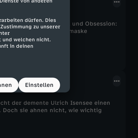
 Dienste von anderen
arbeiten dürfen. Dies
l von Liebe, Leidenschaft und Obsession:
e Zustimmung zu unserer
inem Stalker mit Clownsmaske
nter
 und welchen nicht.
nft in deinen
hnen
Einstellen
cht der demente Ulrich Isensee einen
. Doch sie ahnen nicht, wie wichtig