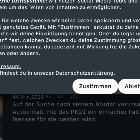
erne Drittsysteme:
Wir nutzen Social-Media-Tools und
Besuch in der Nacht
em um das Teilen von Inhalten zu ermöglichen.
AD
UT
12
44 Min.
2026
 für welche Zwecke wir deine Daten speichern und ver
Das Team des PK 21 ermittelt in einem Fal
ell genutztes Gerät. Mit "Zustimmen" erklärst du dein
Jura Studentin Mina Schreiber wird von e
die wir deine Einwilligung benötigen. Oder du legst u
heimgesucht.
en" fest, welchen Zwecken du deine Zustimmung gibst
ellungen kannst du jederzeit mit Wirkung für die Zuku
en oder ändern.
pressum.
findest du in unserer Datenschutzerklärung.
Folge 15
Zustimmen
Able
Erlösung
AD
UT
12
44 Min.
2026
Auf der Suche nach seinem Bruder verursa
Autounfall. Für das PK21 ein einfacher Fall
Isensee für sie werden wird.