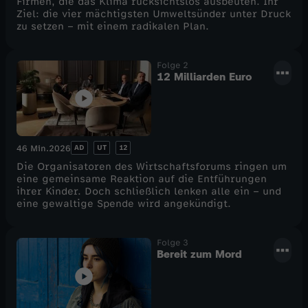
Firmen, die das Klima rücksichtslos ausbeuten. Ihr
Ziel: die vier mächtigsten Umweltsünder unter Druck
D
zu setzen – mit einem radikalen Plan.
i
Folge 2
12 Milliarden Euro
e
AD
UT
12
46 Min.
2026
Die Organisatoren des Wirtschaftsforums ringen um
eine gemeinsame Reaktion auf die Entführungen
ihrer Kinder. Doch schließlich lenken alle ein – und
eine gewaltige Spende wird angekündigt.
Folge 3
Bereit zum Mord