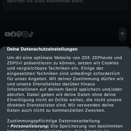
Weichen für alles Kommende stellt.
Deine Datenschutzeinstellungen
cmp-dialog-description
Um dir eine optimale Website von ZDF, ZDFheute und
ZDFtivi präsentieren zu können, setzen wir Cookies
und vergleichbare Techniken ein. Einige der
eingesetzten Techniken sind unbedingt erforderlich
für unser Angebot. Mit deiner Zustimmung dürfen wir
Mehr ZDF
Service
und unsere Dienstleister darüber hinaus
Informationen auf deinem Gerät speichern und/oder
ZDF-Apps
ZDFmitreden
abrufen. Dabei geben wir deine Daten ohne deine
Einwilligung nicht an Dritte weiter, die nicht unsere
Smart TV
Kontakt zum ZDF
direkten Dienstleister sind. Wir verwenden deine
Daten auch nicht zu kommerziellen Zwecken.
ZDFtext
Tickets
Zustimmungspflichtige Datenverarbeitung
Livestreams
Zuschauerservice
• Personalisierung:
Die Speicherung von bestimmten
Sendungen A-Z
Hilfe