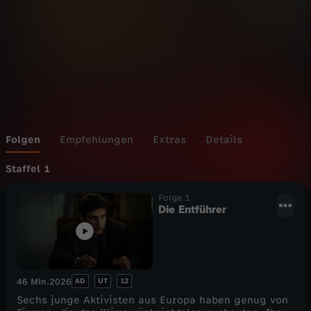
x
-
C
h
a
Folgen
Empfehlungen
Extras
Details
n
Staffel 1
Folge 1
g
Die Entführer
e
O
AD
UT
12
46 Min.
2026
r
Sechs junge Aktivisten aus Europa haben genug von