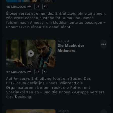
AD
UT
12
46 Min.
2026
Éloïse versorgt einen der Entführten, ohne zu ahnen,
wie ernst dessen Zustand ist. Alma und James
fahren nach Annecy, um Medikamente zu besorgen –
unbemerkt bleiben sie dabei nicht.
Folge 4
Die Macht der
Aktionäre
AD
UT
12
47 Min.
2026
Auf Amaurys Enthüllung folgt ein Sturm: Das
BEE‑Forum gerät ins Chaos. Während die
Organisatoren streiten, rückt die Polizei mit
Spezialkräften an – und die Phoenix‑Gruppe verliert
ihre Deckung.
Folge 5