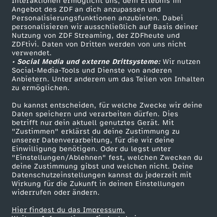
Interaktionen ermöglicht uns, dein Erlebnis im
Angebot des ZDF an dich anzupassen und
TV-Programm
Personalisierungsfunktionen anzubieten. Dabei
personalisieren wir ausschließlich auf Basis deiner
Nutzung von ZDF Streaming, der ZDFheute und
ZDFtivi. Daten von Dritten werden von uns nicht
Das ZDF
verwendet.
• Social Media und externe Drittsysteme:
Wir nutzen
ZDF Unternehmen
Social-Media-Tools und Dienste von anderen
Anbietern. Unter anderem um das Teilen von Inhalten
Karriere
zu ermöglichen.
Presseportal
Du kannst entscheiden, für welche Zwecke wir deine
ZDF goes Schule
Daten speichern und verarbeiten dürfen. Dies
betrifft nur dein aktuell genutztes Gerät. Mit
Werbefernsehen
"Zustimmen" erklärst du deine Zustimmung zu
unserer Datenverarbeitung, für die wir deine
Mainzelmännchen
Einwilligung benötigen. Oder du legst unter
"Einstellungen/Ablehnen" fest, welchen Zwecken du
deine Zustimmung gibst und welchen nicht. Deine
Datenschutzeinstellungen kannst du jederzeit mit
Wirkung für die Zukunft in deinen Einstellungen
widerrufen oder ändern.
Hier findest du das Impressum.
Partner