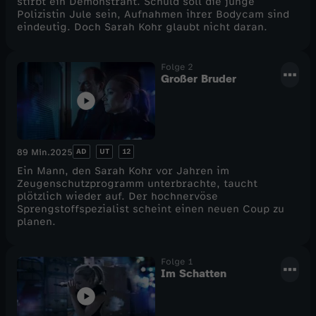
stirbt ein Demonstrant. Schuld soll die junge
Polizistin Jule sein, Aufnahmen ihrer Bodycam sind
e
eindeutig. Doch Sarah Kohr glaubt nicht daran.
l
Folge 2
Großer Bruder
2
AD
UT
12
89 Min.
2025
Ein Mann, den Sarah Kohr vor Jahren im
Zeugenschutzprogramm unterbrachte, taucht
plötzlich wieder auf. Der hochnervöse
Sprengstoffspezialist scheint einen neuen Coup zu
planen.
Folge 1
Im Schatten