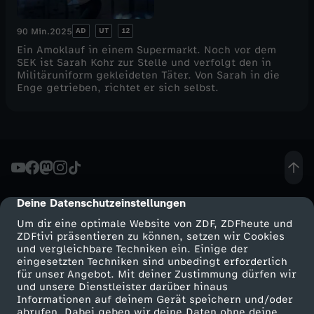
AD
UT
12
90 Min.
2025
Ein Amoklauf in einem Supermarkt. Noch vor dem
SEK ist Sarah Kohr zur Stelle und verfolgt den in
Militäruniform gekleideten Täter. Von Sarah in die
Enge getrieben, richtet er sich selbst.
Deine Datenschutzeinstellungen
cmp-dialog-description
Um dir eine optimale Website von ZDF, ZDFheute und
ZDFtivi präsentieren zu können, setzen wir Cookies
und vergleichbare Techniken ein. Einige der
eingesetzten Techniken sind unbedingt erforderlich
für unser Angebot. Mit deiner Zustimmung dürfen wir
Mehr ZDF
Service
und unsere Dienstleister darüber hinaus
Informationen auf deinem Gerät speichern und/oder
ZDF-Apps
ZDFmitreden
abrufen. Dabei geben wir deine Daten ohne deine