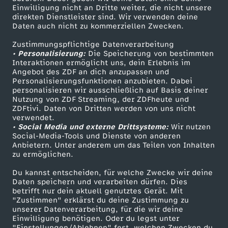
Einwilligung nicht an Dritte weiter, die nicht unsere
Smart TV
Kontakt zum ZDF
direkten Dienstleister sind. Wir verwenden deine
Daten auch nicht zu kommerziellen Zwecken.
ZDFtext
Tickets
Zustimmungspflichtige Datenverarbeitung
Livestreams
Zuschauerservice
• Personalisierung:
Die Speicherung von bestimmten
Sendungen A-Z
Hilfe
Interaktionen ermöglicht uns, dein Erlebnis im
Angebot des ZDF an dich anzupassen und
TV-Programm
Personalisierungsfunktionen anzubieten. Dabei
personalisieren wir ausschließlich auf Basis deiner
Nutzung von ZDF Streaming, der ZDFheute und
ZDFtivi. Daten von Dritten werden von uns nicht
Das ZDF
verwendet.
• Social Media und externe Drittsysteme:
Wir nutzen
ZDF Unternehmen
Social-Media-Tools und Dienste von anderen
Anbietern. Unter anderem um das Teilen von Inhalten
Karriere
zu ermöglichen.
Presseportal
Du kannst entscheiden, für welche Zwecke wir deine
ZDF goes Schule
Daten speichern und verarbeiten dürfen. Dies
betrifft nur dein aktuell genutztes Gerät. Mit
Werbefernsehen
"Zustimmen" erklärst du deine Zustimmung zu
unserer Datenverarbeitung, für die wir deine
Mainzelmännchen
Einwilligung benötigen. Oder du legst unter
"Einstellungen/Ablehnen" fest, welchen Zwecken du