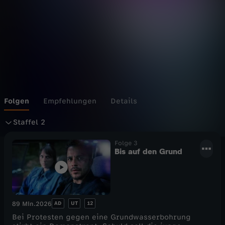
o
h
r
Folgen
Empfehlungen
Details
S
Staffel 2
t
Folge 3
Bis auf den Grund
a
f
AD
UT
12
89 Min.
2026
f
Bei Protesten gegen eine Grundwasserbohrung