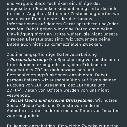
und vergleichbare Techniken ein. Einige der
eingesetzten Techniken sind unbedingt erforderlich
für unser Angebot. Mit deiner Zustimmung dürfen wir
Mehr ZDF
Service
und unsere Dienstleister darüber hinaus
Informationen auf deinem Gerät speichern und/oder
ZDF-Apps
ZDFmitreden
abrufen. Dabei geben wir deine Daten ohne deine
Einwilligung nicht an Dritte weiter, die nicht unsere
Smart TV
Kontakt zum ZDF
direkten Dienstleister sind. Wir verwenden deine
Daten auch nicht zu kommerziellen Zwecken.
ZDFtext
Tickets
Zustimmungspflichtige Datenverarbeitung
Livestreams
Zuschauerservice
• Personalisierung:
Die Speicherung von bestimmten
Sendungen A-Z
Hilfe
Interaktionen ermöglicht uns, dein Erlebnis im
Angebot des ZDF an dich anzupassen und
TV-Programm
Personalisierungsfunktionen anzubieten. Dabei
personalisieren wir ausschließlich auf Basis deiner
Nutzung von ZDF Streaming, der ZDFheute und
ZDFtivi. Daten von Dritten werden von uns nicht
Das ZDF
verwendet.
• Social Media und externe Drittsysteme:
Wir nutzen
ZDF Unternehmen
Social-Media-Tools und Dienste von anderen
Anbietern. Unter anderem um das Teilen von Inhalten
Karriere
zu ermöglichen.
Presseportal
Du kannst entscheiden, für welche Zwecke wir deine