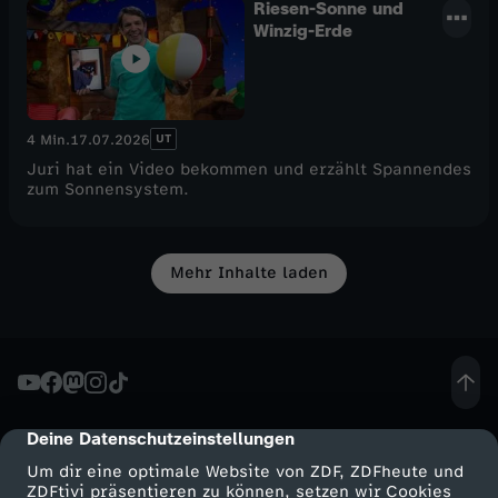
Riesen-Sonne und
Winzig-Erde
UT
4 Min.
17.07.2026
Juri hat ein Video bekommen und erzählt Spannendes
zum Sonnensystem.
Mehr Inhalte laden
Deine Datenschutzeinstellungen
cmp-dialog-description
Um dir eine optimale Website von ZDF, ZDFheute und
ZDFtivi präsentieren zu können, setzen wir Cookies