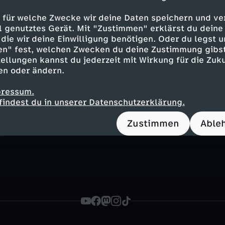
 für welche Zwecke wir deine Daten speichern und ver
ell genutztes Gerät. Mit "Zustimmen" erklärst du dein
KiKA Award 2026 Highlights - Rückbl
die wir deine Einwilligung benötigen. Oder du legst u
UT
15 Min.
25.04.2026
en" fest, welchen Zwecken du deine Zustimmung gibst
Noel ordnet für euch die besten Momente d
ellungen kannst du jederzeit mit Wirkung für die Zuku
en oder ändern.
pressum.
findest du in unserer Datenschutzerklärung.
Zustimmen
Able