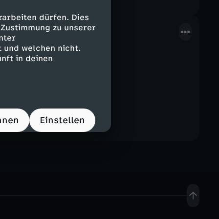
arbeiten dürfen. Dies
e Zustimmung zu unserer
ick mit Noel
nter
 und welchen nicht.
er Preisverleihung ein.
nft in deinen
hnen
Einstellen