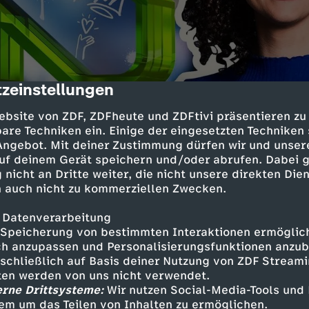
zeinstellungen
cription
ebsite von ZDF, ZDFheute und ZDFtivi präsentieren zu
are Techniken ein. Einige der eingesetzten Techniken
 Angebot. Mit deiner Zustimmung dürfen wir und unser
uf deinem Gerät speichern und/oder abrufen. Dabei 
KiKA Award 2026
 nicht an Dritte weiter, die nicht unsere direkten Dien
 auch nicht zu kommerziellen Zwecken.
UT
81 Min.
24.04.2026
Ihr entscheidet live, welcher Lieblingsstar
 Datenverarbeitung
auch engagierte Projekte von Jugendliche
Speicherung von bestimmten Interaktionen ermöglicht
h anzupassen und Personalisierungsfunktionen anzub
sschließlich auf Basis deiner Nutzung von ZDF Stream
tten werden von uns nicht verwendet.
erne Drittsysteme:
Wir nutzen Social-Media-Tools und
em um das Teilen von Inhalten zu ermöglichen.