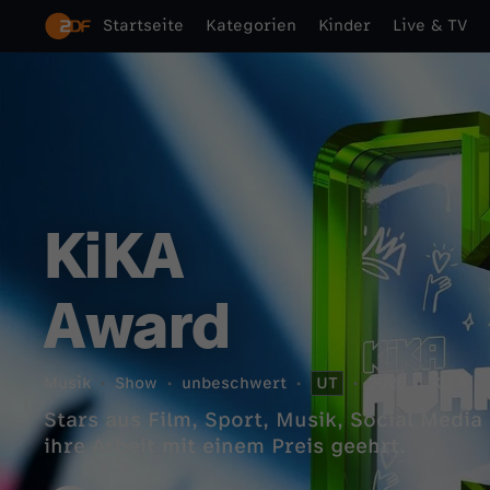
Startseite
Kategorien
Kinder
Live & TV
KiKA
Award
Musik
Show
unbeschwert
UT
2026
KiKA
Stars aus Film, Sport, Musik, Social Medi
ihre Arbeit mit einem Preis geehrt.