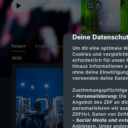
Neueste Folge abspielen
Deine Datenschut
cmp-dialog-des
Folgen
Empfehlungen
Details
Um dir eine optimale W
Cookies und vergleichb
2026
erforderlich für unser
hinaus Informationen a
ohne deine Einwilligung
verwenden deine Daten
Zustimmungspflichtige
• Personalisierung:
Die 
Angebot des ZDF an dic
personalisieren wir au
ZDFtivi. Daten von Dri
• Social Media und ext
Anbietern. Unter ander