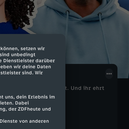
 können, setzen wir
 sind unbedingt
e Dienstleister darüber
geben wir deine Daten
stleister sind. Wir
 euren Preis verdient hat. Und ihr ehrt
n.
 uns, dein Erlebnis im
ieten. Dabei
ing, der ZDFheute und
 Dienste von anderen