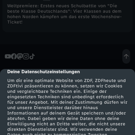
Weltpremiere: Erstes neues Schulbattle von "Die
beste Klasse Deutschlands": Vier Klassen aus dem
hohen Norden kämpfen um das erste Wochenshow-
Ticket!
Deine Datenschutzeinstellungen
cmp-dialog-description
Um dir eine optimale Website von ZDF, ZDFheute und
ZDFtivi präsentieren zu können, setzen wir Cookies
und vergleichbare Techniken ein. Einige der
eingesetzten Techniken sind unbedingt erforderlich
für unser Angebot. Mit deiner Zustimmung dürfen wir
Mehr ZDF
Service
und unsere Dienstleister darüber hinaus
Informationen auf deinem Gerät speichern und/oder
ZDF-Apps
ZDFmitreden
abrufen. Dabei geben wir deine Daten ohne deine
Einwilligung nicht an Dritte weiter, die nicht unsere
Smart TV
Kontakt zum ZDF
direkten Dienstleister sind. Wir verwenden deine
Daten auch nicht zu kommerziellen Zwecken.