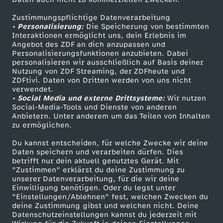
ZDFtext
Tickets
Zustimmungspflichtige Datenverarbeitung
Livestreams
Zuschauerservice
• Personalisierung:
Die Speicherung von bestimmten
Sendungen A-Z
Hilfe
Interaktionen ermöglicht uns, dein Erlebnis im
Angebot des ZDF an dich anzupassen und
TV-Programm
Personalisierungsfunktionen anzubieten. Dabei
personalisieren wir ausschließlich auf Basis deiner
Nutzung von ZDF Streaming, der ZDFheute und
ZDFtivi. Daten von Dritten werden von uns nicht
Das ZDF
verwendet.
• Social Media und externe Drittsysteme:
Wir nutzen
ZDF Unternehmen
Social-Media-Tools und Dienste von anderen
Anbietern. Unter anderem um das Teilen von Inhalten
Karriere
zu ermöglichen.
Presseportal
Du kannst entscheiden, für welche Zwecke wir deine
ZDF goes Schule
Daten speichern und verarbeiten dürfen. Dies
betrifft nur dein aktuell genutztes Gerät. Mit
Werbefernsehen
"Zustimmen" erklärst du deine Zustimmung zu
unserer Datenverarbeitung, für die wir deine
Mainzelmännchen
Einwilligung benötigen. Oder du legst unter
"Einstellungen/Ablehnen" fest, welchen Zwecken du
deine Zustimmung gibst und welchen nicht. Deine
Datenschutzeinstellungen kannst du jederzeit mit