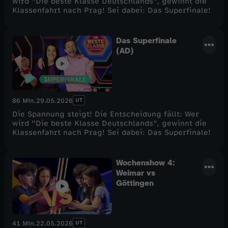
wird "Die beste Klasse Deutschlands", gewinnt die
Klassenfahrt nach Prag! Sei dabei: Das Superfinale!
e
l
Das Superfinale
(AD)
2
3
UT
86 Min.
29.05.2026
Die Spannung steigt! Die Entscheidung fällt: Wer
wird "Die beste Klasse Deutschlands", gewinnt die
Klassenfahrt nach Prag! Sei dabei: Das Superfinale!
Wochenshow 4:
Weimar vs
Göttingen
UT
41 Min.
22.05.2026