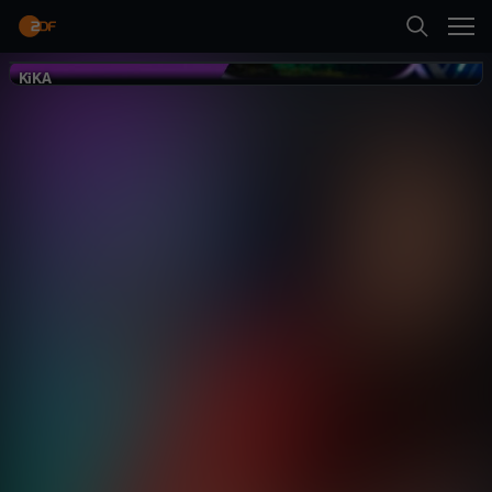
Zurück
KiKA
KiKA
Die beste Klasse
Deutschlands
Unterhaltung
Show
herausfordernd
Neueste Folge abspielen
Mehr