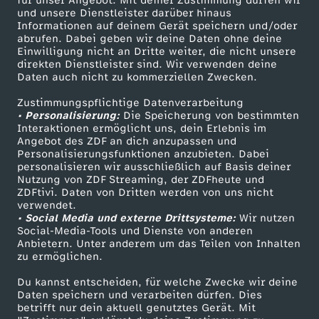
für unser Angebot. Mit deiner Zustimmung dürfen wir
Mehr ZDF
Service
und unsere Dienstleister darüber hinaus
Informationen auf deinem Gerät speichern und/oder
ZDF-Apps
ZDFmitreden
abrufen. Dabei geben wir deine Daten ohne deine
Einwilligung nicht an Dritte weiter, die nicht unsere
Smart TV
Kontakt zum ZDF
direkten Dienstleister sind. Wir verwenden deine
Daten auch nicht zu kommerziellen Zwecken.
ZDFtext
Tickets
Zustimmungspflichtige Datenverarbeitung
Livestreams
Zuschauerservice
• Personalisierung:
Die Speicherung von bestimmten
Sendungen A-Z
Hilfe
Interaktionen ermöglicht uns, dein Erlebnis im
Angebot des ZDF an dich anzupassen und
TV-Programm
Personalisierungsfunktionen anzubieten. Dabei
personalisieren wir ausschließlich auf Basis deiner
Nutzung von ZDF Streaming, der ZDFheute und
ZDFtivi. Daten von Dritten werden von uns nicht
Das ZDF
verwendet.
• Social Media und externe Drittsysteme:
Wir nutzen
ZDF Unternehmen
Social-Media-Tools und Dienste von anderen
Anbietern. Unter anderem um das Teilen von Inhalten
Karriere
zu ermöglichen.
Presseportal
Du kannst entscheiden, für welche Zwecke wir deine
ZDF goes Schule
Daten speichern und verarbeiten dürfen. Dies
betrifft nur dein aktuell genutztes Gerät. Mit
Werbefernsehen