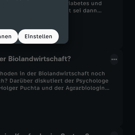
l, Herzleiden, Demenz, Diabetes und
r. Sogar Unsterblichkeit sei dann
etwas zwiegespalten. Er spricht mit Felix
jüngungsforschung.
hnen
Einstellen
er Biolandwirtschaft?
hoden in der Biolandwirtschaft noch
ich? Darüber diskutiert der Psychologe
Holger Puchta und der Agrarbiologin