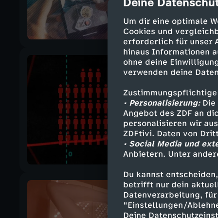
Deine Datenschut
cmp-dialog-des
Um dir eine optimale W
Cookies und vergleichb
erforderlich für unser
hinaus Informationen a
ohne deine Einwilligung
verwenden deine Daten
Zustimmungspflichtige
• Personalisierung:
Die 
Angebot des ZDF an dic
personalisieren wir au
ZDFtivi. Daten von Dri
• Social Media und ext
Anbietern. Unter ander
Du kannst entscheiden,
betrifft nur dein aktu
Datenverarbeitung, für 
"Einstellungen/Ablehn
Deine Datenschutzeinst