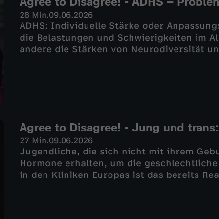
Agree to Disagree! - ADHS – Proble
28 Min.
09.06.2026
ADHS: Individuelle Stärke oder Anpassung
die Belastungen und Schwierigkeiten im A
andere die Stärken von Neurodiversität und
menschlichen Gehirne. Doch wie geht die 
immer behandelt werden? Und wie lassen s
Menschen fördern?
Agree to Disagree! - Jung und tran
27 Min.
09.06.2026
Jugendliche, die sich nicht mit ihrem Geb
Hormone erhalten, um die geschlechtliche
in den Kliniken Europas ist das bereits Rea
Wissenschaft ist man sich uneinig, ob die
ist.Psychologieprofessor Bertolt Meyer stel
eigene Meinung.