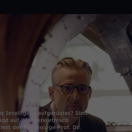
r Intelligenz aufgerüstet? Sind
gd auf Wildtiere ethisch
iert der Psychologe Prof. Dr.