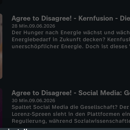
sind Antidepressiva wirklich?
Agree to Disagree! - Kernfusion - Di
28 Min.
09.06.2026
Der Hunger nach Energie wächst und wächs
Energiebedarf in Zukunft decken? Kernfus
unerschöpflicher Energie. Doch ist dieses
Enorme technische Hürden und ungeklärte
Bertolt Meyer diskutiert über Chancen und
Agree to Disagree! - Social Media: G
30 Min.
09.06.2026
Spaltet Social Media die Gesellschaft? Der
Lorenz-Spreen sieht in den Plattformen ei
Regulierung, während Sozialwissenschaftle
Social Media unsere Demokratie sogar stä