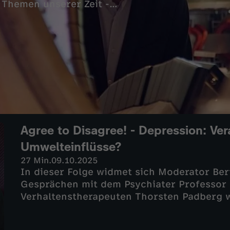
 Themen unserer Zeit -
ung und spannende Erkenntnisse
Agree to Disagree! - Depression: Ve
Umwelteinflüsse?
27 Min.
09.10.2025
In dieser Folge widmet sich Moderator Be
Gesprächen mit dem Psychiater Professor 
Verhaltenstherapeuten Thorsten Padberg 
Behandlungsmethoden der Krankheit diskuti
biologischer Veranlagung oder gesellschaf