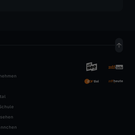
rnehmen
tal
Schule
nsehen
ännchen