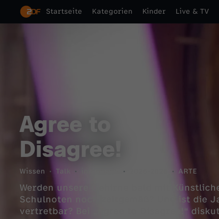
Startseite
Kategorien
Kinder
Live & TV
Agree to
Disagree!
Wissen
Talk
informativ
2025-2026
ARTE
Werden unsere Gehirne bald mit Künstliche
Schulnoten noch zeitgemäß? Und ist die Ja
vertretbar? Bei „Agree to Disagree!“ diskut