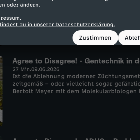
diese besiegten, wären Krebs, Schlaganfal
en oder ändern.
vieles andere für uns keine Bedrohung meh
pressum.
möglich. Bertolt Meyer ist in dieser Frage 
findest du in unserer Datenschutzerklärung.
Werth, Spitzenkandidat der Partei für Ver
Zustimmen
Able
Agree to Disagree! - Gentechnik in d
27 Min.
09.06.2026
Ist die Ablehnung moderner Züchtungsmet
zeitgemäß – oder vielleicht sogar gefährl
Bertolt Meyer mit dem Molekularbiologen 
Monika Messmer.