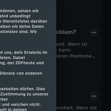
er Plattformen wirklich? Und wie sehr
tie?
 können, setzen wir
 sind unbedingt
e Dienstleister darüber
geben wir deine Daten
ng - unser größtes Problem?
stleister sind. Wir
0 Jahren dreimal verdoppelt. Wann ist
eyer trifft die Ethikerin Karin
 uns, dein Erlebnis im
oser – zwei Personen, deren Positionen
ieten. Dabei
ing, der ZDFheute und
 Dienste von anderen
arbeiten dürfen. Dies
e Zustimmung zu unserer
 leben?
nter
 und welchen nicht.
tern sei eine heilbare Krankheit. Wenn wir
nft in deinen