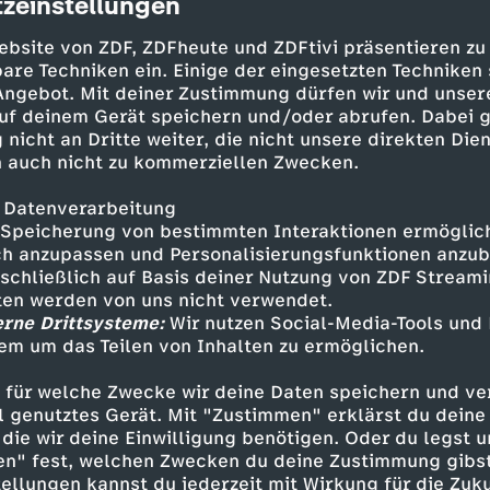
zeinstellungen
cription
umzugehen. Doch wie groß ist die Macht d
gefährden soziale Medien unsere Demokra
ebsite von ZDF, ZDFheute und ZDFtivi präsentieren zu
are Techniken ein. Einige der eingesetzten Techniken
 Angebot. Mit deiner Zustimmung dürfen wir und unser
uf deinem Gerät speichern und/oder abrufen. Dabei 
Agree to Disagree! - Überbevölkeru
 nicht an Dritte weiter, die nicht unsere direkten Dien
 auch nicht zu kommerziellen Zwecken.
28 Min.
10.06.2026
Die Menschheit hat sich in den letzten 20
 Datenverarbeitung
eine Grenze erreicht? Psychologe Bertolt M
Speicherung von bestimmten Interaktionen ermöglicht
Kuhlemann und den Philosophen Dominic R
h anzupassen und Personalisierungsfunktionen anzub
unterschiedlicher nicht sein könnten ...
sschließlich auf Basis deiner Nutzung von ZDF Stream
tten werden von uns nicht verwendet.
erne Drittsysteme:
Wir nutzen Social-Media-Tools und
em um das Teilen von Inhalten zu ermöglichen.
 für welche Zwecke wir deine Daten speichern und ver
ell genutztes Gerät. Mit "Zustimmen" erklärst du dein
Agree to Disagree! - Wollen wir ewig
die wir deine Einwilligung benötigen. Oder du legst u
28 Min.
09.06.2026
en" fest, welchen Zwecken du deine Zustimmung gibst
Eine Forschergruppe vertritt die These, Al
ellungen kannst du jederzeit mit Wirkung für die Zuku