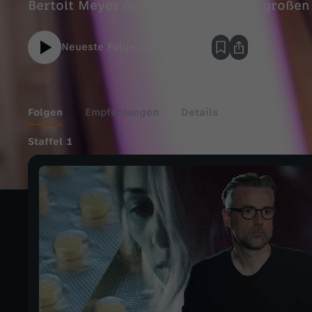
Bertolt Meyer mit Forschenden die großen
kontrovers und auf Augenhöhe. Unterhalt
aus der Wissenschaft sind garantiert!
Neueste Folge abspielen
Folgen
Empfehlungen
Details
Staffel 1