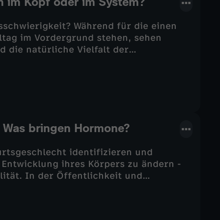
m im Kopf oder im System?
sschwierigkeit? Während für die einen
lltag im Vordergrund stehen, sehen
 die natürliche Vielfalt der
Gesellschaft mit Vielfalt um? Muss ADHS
ich die Stärken neurodivergenter
s: Was bringen Hormone?
urtsgeschlecht identifizieren und
 Entwicklung ihres Körpers zu ändern -
lität. In der Öffentlichkeit und
se Hormontherapie sinnvoll
lt sich der Debatte und bildet sich seine