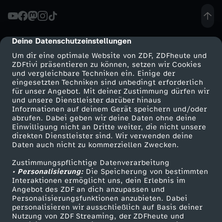
i
h
d
i
a
d
n
b
a
n
l
t
Deine Datenschutzeinstellungen
cmp-dialog-description
s
i
m
:
Um dir eine optimale Website von ZDF, ZDFheute und
l
r
ZDFtivi präsentieren zu können, setzen wir Cookies
B
n
und vergleichbare Techniken ein. Einige der
m
D
-
eingesetzten Techniken sind unbedingt erforderlich
i
für unser Angebot. Mit deiner Zustimmung dürfen wir
l
!
-
Mehr ZDF
Service
und unsere Dienstleister darüber hinaus
e
L
Informationen auf deinem Gerät speichern und/oder
p
ZDF-Apps
ZDFmitreden
u
M
abrufen. Dabei geben wir deine Daten ohne deine
D
r
Einwilligung nicht an Dritte weiter, die nicht unsere
e
Smart TV
Kontakt zum ZDF
1
direkten Dienstleister sind. Wir verwenden deine
t
a
Daten auch nicht zu kommerziellen Zwecken.
i
ZDFtext
Tickets
P
g
9
Zustimmungspflichtige Datenverarbeitung
Livestreams
Zuschauerservice
s
r
e
• Personalisierung:
Die Speicherung von bestimmten
a
e
Sendungen A-Z
Hilfe
Interaktionen ermöglicht uns, dein Erlebnis im
4
p
g
Angebot des ZDF an dich anzupassen und
D
TV-Programm
t
Personalisierungsfunktionen anzubieten. Dabei
n
5
personalisieren wir ausschließlich auf Basis deiner
u
o
Nutzung von ZDF Streaming, der ZDFheute und