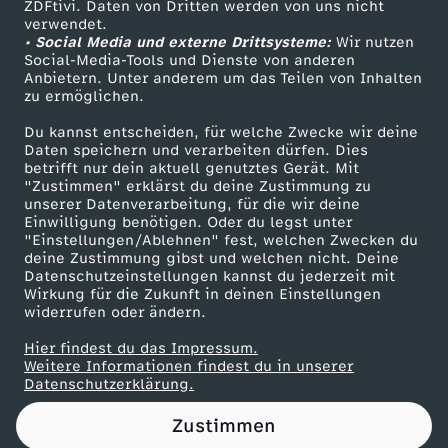
o
e
d
ZDFtivi. Daten von Dritten werden von uns nicht
–
Das ZDF
verwendet.
r
t
k
• Social Media und externe Drittsysteme:
Wir nutzen
v
ZDF Unternehmen
e
Social-Media-Tools und Dienste von anderen
D
-
F
Anbietern. Unter anderem um das Teilen von Inhalten
Karriere
u
o
zu ermöglichen.
n
r
Presseportal
C
r
Du kannst entscheiden, für welche Zwecke wir deine
m
n
ZDF goes Schule
Daten speichern und verarbeiten dürfen. Dies
e
betrifft nur dein aktuell genutztes Gerät. Mit
h
i
Werbefernsehen
e
"Zustimmen" erklärst du deine Zustimmung zu
S
unserer Datenverarbeitung, für die wir deine
i
Mainzelmännchen
r
e
Einwilligung benötigen. Oder du legst unter
n
t
"Einstellungen/Ablehnen" fest, welchen Zwecken du
t
deine Zustimmung gibst und welchen nicht. Deine
o
d
Datenschutzeinstellungen kannst du jederzeit mit
t
.
Wirkung für die Zukunft in deinen Einstellungen
e
widerrufen oder ändern.
n
l
a
P
Hier findest du das Impressum.
i
Partner
i
ä
Weitere Informationen findest du in unserer
t
e
Datenschutzerklärung.
l
k
n
i
Zustimmen
t