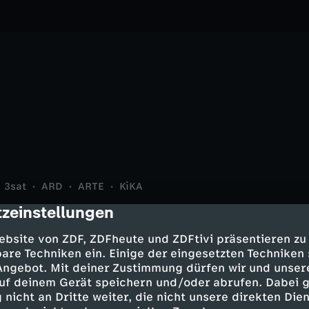
3sat
ARD
ARTE
KiKA
zeinstellungen
cription
ebsite von ZDF, ZDFheute und ZDFtivi präsentieren zu
are Techniken ein. Einige der eingesetzten Techniken
Eröffnung der Bregenzer
 Angebot. Mit deiner Zustimmung dürfen wir und unser
Europakonzert 2026 aus
uf deinem Gerät speichern und/oder abrufen. Dabei 
Festspiele 2026
Die Eröffnung der 76.
Schloss Esterházy
 nicht an Dritte weiter, die nicht unsere direkten Dien
Abenteuer
Kultur
Drama
Gesellschaft
Ro