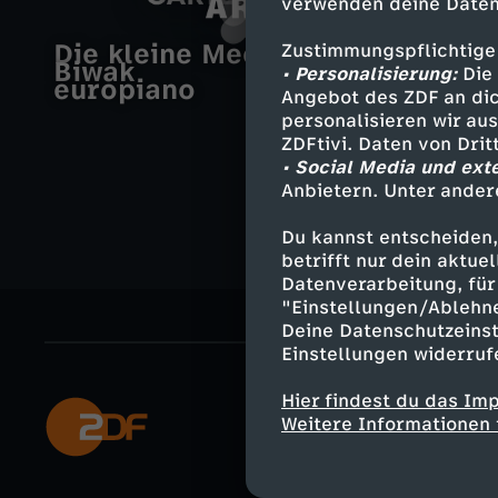
verwenden deine Daten
O
V
Neu
Die kleine Meerjungfrau
V
Zustimmungspflichtige
Biwak
r
S
• Personalisierung:
Die 
europiano
e
Angebot des ZDF an dic
i
personalisieren wir au
i
e
r
ZDFtivi. Daten von Dri
e
• Social Media und ext
e
b
Anbietern. Unter ander
b
t
n
a
Du kannst entscheiden,
o
betrifft nur dein aktu
n
t
s
Datenverarbeitung, für 
r
"Einstellungen/Ablehn
a
Deine Datenschutzeinst
-
t
g
Einstellungen widerruf
m
E
i
Hier findest du das Im
e
Mehr ZDF
-
Weitere Informationen 
x
a
ZDF-Apps
n
E
Smart TV