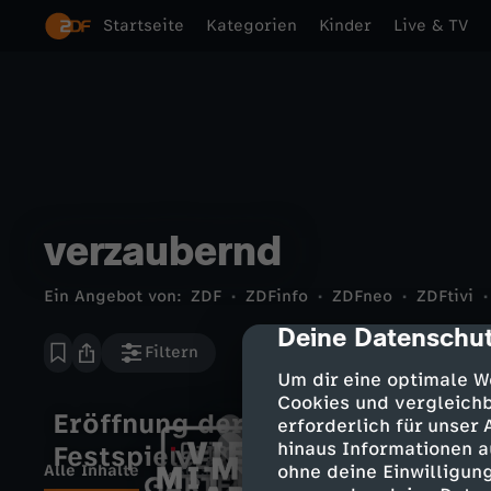
Startseite
Kategorien
Kinder
Live & TV
verzaubernd
Ein Angebot von:
ZDF
ZDFinfo
ZDFneo
ZDFtivi
Deine Datenschut
cmp-dialog-des
Filtern
Um dir eine optimale W
Cookies und vergleichb
Eröffnung der Salzburger
erforderlich für unser
hinaus Informationen a
Festspiele 2026
Alle Inhalte
Reise
Natur
ohne deine Einwilligung
Märchen
Musik