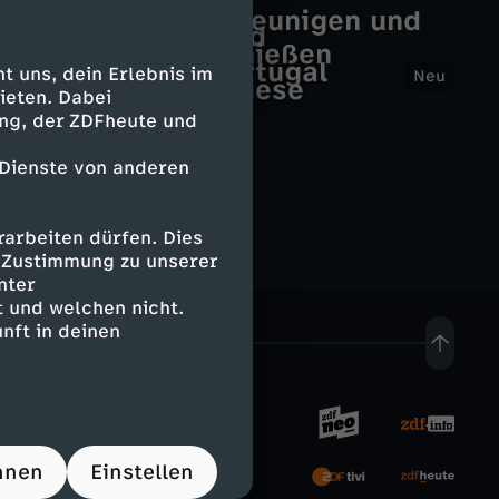
Kardamomberge
M
Wiener Neustadt
Slow-TV - entschleunigen und
K
Mord auf Shetland
Landschaften genießen
e
Naturparks in Portugal
ö
 uns, dein Erlebnis im
Neu
Versteckte Paradiese
ieten. Dabei
t
ing, der ZDFheute und
n
r
 Dienste von anderen
i
o
g
arbeiten dürfen. Dies
e Zustimmung zu unserer
p
l
nter
 und welchen nicht.
o
nft in deinen
i
l
c
e
h
rnehmen
hnen
Einstellen
n