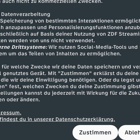
Filmfestspiele Berlin
 auch nicht zu kommerziellen Zwecken.
Southside Festival
Hotel-Legenden
 Datenverarbeitung
Unter weißen Segeln –
D
Till Eulenspiegel (1/2)
Speicherung von bestimmten Interaktionen ermöglicht
Urlaubsfahrt ins Glück
Noch 4
h anzupassen und Personalisierungsfunktionen anzub
a
sschließlich auf Basis deiner Nutzung von ZDF Stream
tten werden von uns nicht verwendet.
s
erne Drittsysteme:
Wir nutzen Social-Media-Tools und
Mehr Inhalte laden
em um das Teilen von Inhalten zu ermöglichen.
P
 für welche Zwecke wir deine Daten speichern und ver
ell genutztes Gerät. Mit "Zustimmen" erklärst du dein
a
die wir deine Einwilligung benötigen. Oder du legst u
en" fest, welchen Zwecken du deine Zustimmung gibst
r
ellungen kannst du jederzeit mit Wirkung für die Zuku
en oder ändern.
f
pressum.
Service
Das ZDF
findest du in unserer Datenschutzerklärung.
u
ZDFmitreden
ZDF Unte
Zustimmen
Able
m
Kontakt zum ZDF
Karriere