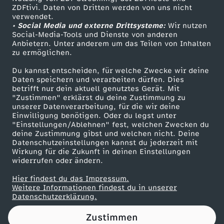
ZDFtivi. Daten von Dritten werden von uns nicht
r
Das ZDF
verwendet.
• Social Media und externe Drittsysteme:
Wir nutzen
ZDF Unternehmen
d
Social-Media-Tools und Dienste von anderen
Anbietern. Unter anderem um das Teilen von Inhalten
Karriere
zu ermöglichen.
i
Presseportal
Du kannst entscheiden, für welche Zwecke wir deine
ZDF goes Schule
Daten speichern und verarbeiten dürfen. Dies
e
betrifft nur dein aktuell genutztes Gerät. Mit
Werbefernsehen
"Zustimmen" erklärst du deine Zustimmung zu
K
unserer Datenverarbeitung, für die wir deine
Mainzelmännchen
Einwilligung benötigen. Oder du legst unter
"Einstellungen/Ablehnen" fest, welchen Zwecken du
a
deine Zustimmung gibst und welchen nicht. Deine
Datenschutzeinstellungen kannst du jederzeit mit
Wirkung für die Zukunft in deinen Einstellungen
m
widerrufen oder ändern.
e
Hier findest du das Impressum.
Partner
Weitere Informationen findest du in unserer
Datenschutzerklärung.
r
Zustimmen