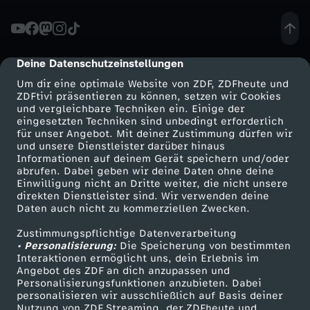
c
h
Deine Datenschutzeinstellungen
cmp-dialog-description
Um dir eine optimale Website von ZDF, ZDFheute und
l
ZDFtivi präsentieren zu können, setzen wir Cookies
und vergleichbare Techniken ein. Einige der
eingesetzten Techniken sind unbedingt erforderlich
u
für unser Angebot. Mit deiner Zustimmung dürfen wir
Mehr ZDF
Service
und unsere Dienstleister darüber hinaus
m
Informationen auf deinem Gerät speichern und/oder
ZDF-Apps
ZDFmitreden
abrufen. Dabei geben wir deine Daten ohne deine
Einwilligung nicht an Dritte weiter, die nicht unsere
p
Smart TV
Kontakt zum ZDF
direkten Dienstleister sind. Wir verwenden deine
Daten auch nicht zu kommerziellen Zwecken.
ZDFtext
Tickets
f
Zustimmungspflichtige Datenverarbeitung
Livestreams
Zuschauerservice
• Personalisierung:
Die Speicherung von bestimmten
f
Sendungen A-Z
Hilfe
Interaktionen ermöglicht uns, dein Erlebnis im
Angebot des ZDF an dich anzupassen und
TV-Programm
Personalisierungsfunktionen anzubieten. Dabei
ü
personalisieren wir ausschließlich auf Basis deiner
Nutzung von ZDF Streaming, der ZDFheute und