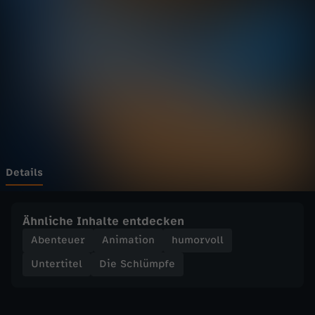
ü
m
p
f
e
-
Details
S
Ähnliche Inhalte entdecken
a
Abenteuer
Animation
humorvoll
Untertitel
Die Schlümpfe
g
S