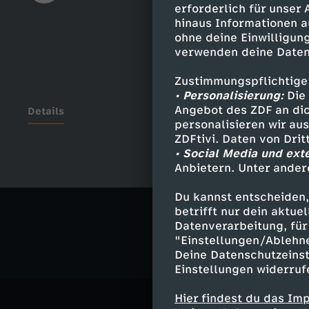
erforderlich für unser
hinaus Informationen a
ohne deine Einwilligung
verwenden deine Daten
Zustimmungspflichtige
• Personalisierung:
Die 
Angebot des ZDF an dic
Details
personalisieren wir au
ZDFtivi. Daten von Dri
• Social Media und ext
Anbietern. Unter ander
Ähnliche 
Du kannst entscheiden,
Fantasy
A
betrifft nur dein aktu
Datenverarbeitung, für 
"Einstellungen/Ablehn
Deine Datenschutzeinst
Einstellungen widerruf
Hier findest du das Im