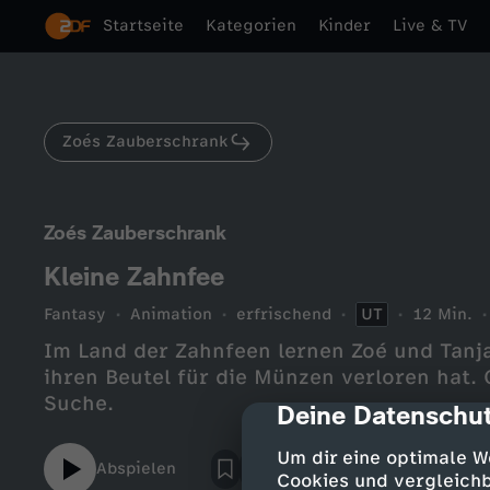
Startseite
Kategorien
Kinder
Live & TV
Zoés Zauberschrank
Zoés Zauberschrank
Kleine Zahnfee
Fantasy
Animation
erfrischend
UT
12 Min.
Im Land der Zahnfeen lernen Zoé und Tanja
ihren Beutel für die Münzen verloren hat. 
Suche.
Deine Datenschut
cmp-dialog-des
Um dir eine optimale W
Abspielen
Cookies und vergleichb