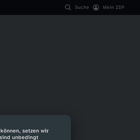
Suche
Mein ZDF
 können, setzen wir
 sind unbedingt