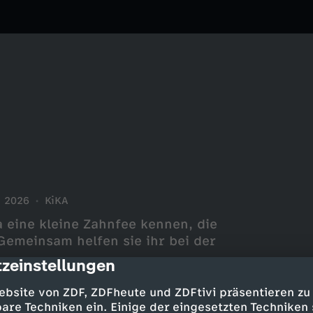
2026
KiKA
 eine kleine Zahnfee kennen, die
Gemeinsam helfen sie ihr bei der
zeinstellungen
cription
ebsite von ZDF, ZDFheute und ZDFtivi präsentieren zu
are Techniken ein. Einige der eingesetzten Techniken