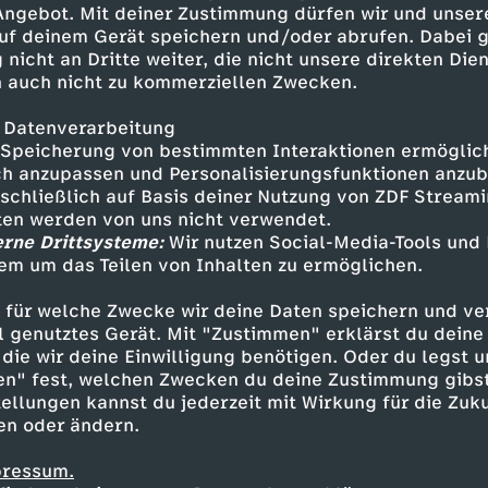
 Angebot. Mit deiner Zustimmung dürfen wir und unser
uf deinem Gerät speichern und/oder abrufen. Dabei 
 nicht an Dritte weiter, die nicht unsere direkten Dien
 auch nicht zu kommerziellen Zwecken.
 Datenverarbeitung
Speicherung von bestimmten Interaktionen ermöglicht
h anzupassen und Personalisierungsfunktionen anzub
sschließlich auf Basis deiner Nutzung von ZDF Stream
tten werden von uns nicht verwendet.
erne Drittsysteme:
Wir nutzen Social-Media-Tools und
em um das Teilen von Inhalten zu ermöglichen.
Inhalte entdecken
 für welche Zwecke wir deine Daten speichern und ver
nimation
erfrischend
Untertitel
Zoés Zaub
ell genutztes Gerät. Mit "Zustimmen" erklärst du dein
die wir deine Einwilligung benötigen. Oder du legst u
en" fest, welchen Zwecken du deine Zustimmung gibst
ellungen kannst du jederzeit mit Wirkung für die Zuku
en oder ändern.
pressum.