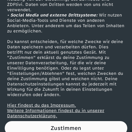
ZDFtivi. Daten von Dritten werden von uns nicht
S
Das ZDF
verwendet.
• Social Media und externe Drittsysteme:
Wir nutzen
ZDF Unternehmen
t
Social-Media-Tools und Dienste von anderen
Anbietern. Unter anderem um das Teilen von Inhalten
Karriere
zu ermöglichen.
e
Presseportal
Du kannst entscheiden, für welche Zwecke wir deine
ZDF goes Schule
Daten speichern und verarbeiten dürfen. Dies
l
betrifft nur dein aktuell genutztes Gerät. Mit
Werbefernsehen
"Zustimmen" erklärst du deine Zustimmung zu
l
unserer Datenverarbeitung, für die wir deine
Mainzelmännchen
Einwilligung benötigen. Oder du legst unter
"Einstellungen/Ablehnen" fest, welchen Zwecken du
v
deine Zustimmung gibst und welchen nicht. Deine
Datenschutzeinstellungen kannst du jederzeit mit
Wirkung für die Zukunft in deinen Einstellungen
e
widerrufen oder ändern.
r
Hier findest du das Impressum.
Partner
Weitere Informationen findest du in unserer
Datenschutzerklärung.
t
Zustimmen