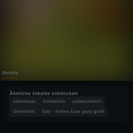
i
n
e
E
u
l
Details
e
Ähnliche Inhalte entdecken
g
Abenteuer
Animation
unbeschwert
Untertitel
Odo - Kleine Eule ganz groß
a
n