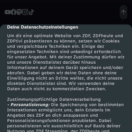
z
g
Deine Datenschutzeinstellungen
cmp-dialog-description
Um dir eine optimale Website von ZDF, ZDFheute und
r
ZDFtivi präsentieren zu können, setzen wir Cookies
und vergleichbare Techniken ein. Einige der
eingesetzten Techniken sind unbedingt erforderlich
o
für unser Angebot. Mit deiner Zustimmung dürfen wir
Mehr ZDF
Service
und unsere Dienstleister darüber hinaus
ß
Informationen auf deinem Gerät speichern und/oder
ZDF-Apps
ZDFmitreden
abrufen. Dabei geben wir deine Daten ohne deine
Einwilligung nicht an Dritte weiter, die nicht unsere
-
Smart TV
Kontakt zum ZDF
direkten Dienstleister sind. Wir verwenden deine
Daten auch nicht zu kommerziellen Zwecken.
ZDFtext
Tickets
D
Zustimmungspflichtige Datenverarbeitung
Livestreams
Zuschauerservice
• Personalisierung:
Die Speicherung von bestimmten
e
Sendungen A-Z
Hilfe
Interaktionen ermöglicht uns, dein Erlebnis im
Angebot des ZDF an dich anzupassen und
TV-Programm
Personalisierungsfunktionen anzubieten. Dabei
r
personalisieren wir ausschließlich auf Basis deiner
Nutzung von ZDF Streaming, der ZDFheute und