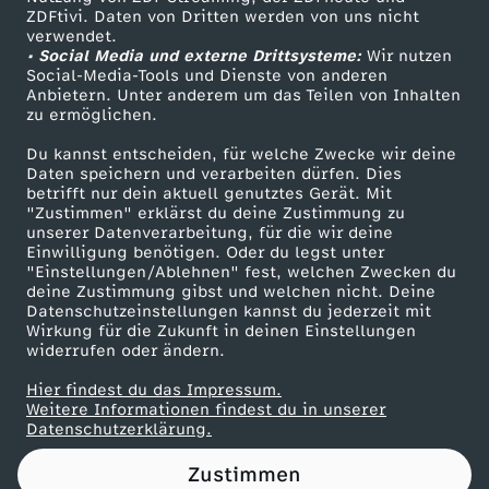
ZDFtivi. Daten von Dritten werden von uns nicht
o
Das ZDF
verwendet.
• Social Media und externe Drittsysteme:
Wir nutzen
ZDF Unternehmen
b
Social-Media-Tools und Dienste von anderen
Anbietern. Unter anderem um das Teilen von Inhalten
Karriere
zu ermöglichen.
l
Presseportal
Du kannst entscheiden, für welche Zwecke wir deine
ZDF goes Schule
Daten speichern und verarbeiten dürfen. Dies
e
betrifft nur dein aktuell genutztes Gerät. Mit
Werbefernsehen
"Zustimmen" erklärst du deine Zustimmung zu
m
unserer Datenverarbeitung, für die wir deine
Mainzelmännchen
Einwilligung benötigen. Oder du legst unter
"Einstellungen/Ablehnen" fest, welchen Zwecken du
e
deine Zustimmung gibst und welchen nicht. Deine
Datenschutzeinstellungen kannst du jederzeit mit
Wirkung für die Zukunft in deinen Einstellungen
widerrufen oder ändern.
Hier findest du das Impressum.
Partner
Weitere Informationen findest du in unserer
Datenschutzerklärung.
Zustimmen