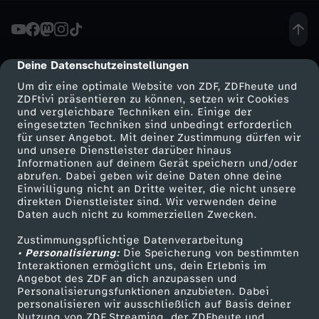
P
a
Deine Datenschutzeinstellungen
cmp-dialog-description
Um dir eine optimale Website von ZDF, ZDFheute und
d
ZDFtivi präsentieren zu können, setzen wir Cookies
und vergleichbare Techniken ein. Einige der
eingesetzten Techniken sind unbedingt erforderlich
d
für unser Angebot. Mit deiner Zustimmung dürfen wir
Mehr ZDF
Service
und unsere Dienstleister darüber hinaus
e
Informationen auf deinem Gerät speichern und/oder
ZDF-Apps
ZDFmitreden
abrufen. Dabei geben wir deine Daten ohne deine
Einwilligung nicht an Dritte weiter, die nicht unsere
l
Smart TV
Kontakt zum ZDF
direkten Dienstleister sind. Wir verwenden deine
Daten auch nicht zu kommerziellen Zwecken.
ZDFtext
Tickets
-
Zustimmungspflichtige Datenverarbeitung
Livestreams
Zuschauerservice
• Personalisierung:
Die Speicherung von bestimmten
P
Sendungen A-Z
Hilfe
Interaktionen ermöglicht uns, dein Erlebnis im
Angebot des ZDF an dich anzupassen und
TV-Programm
Personalisierungsfunktionen anzubieten. Dabei
r
personalisieren wir ausschließlich auf Basis deiner
Nutzung von ZDF Streaming, der ZDFheute und