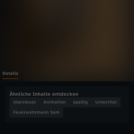
h
r
m
a
n
n
Details
S
Ähnliche Inhalte entdecken
a
Abenteuer
Animation
spaßig
Untertitel
Feuerwehrmann Sam
m
-