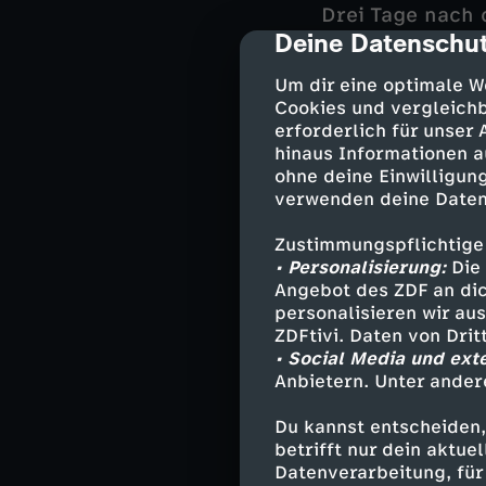
Drei Tage nach d
Deine Datenschut
alles rund bei 
cmp-dialog-des
Schiedsrichter 
Um dir eine optimale W
besaßen. Die Fü
Cookies und vergleichb
keineswegs unve
erforderlich für unser
gewonnen hatten
hinaus Informationen a
ungefährlich.
ohne deine Einwilligung
verwenden deine Daten
Zustimmungspflichtige
Nach dem Seite
• Personalisierung:
Die 
der mittlerweile
Angebot des ZDF an dic
Openda, der wie
personalisieren wir au
zum 18. Mal in 
ZDFtivi. Daten von Dri
• Social Media und ext
Upamecano von B
Anbietern. Unter ander
Bayern-Kollege 
diesmal eingew
Du kannst entscheiden,
betrifft nur dein aktu
Datenverarbeitung, für 