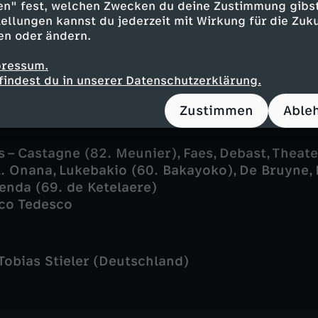
en" fest, welchen Zwecken du deine Zustimmung gibst
ellungen:
ellungen kannst du jederzeit mit Wirkung für die Zuku
en oder ändern.
nan - Koundé, Saliba, Upamecano, Digne - Koné, 
uzi (79. Griezmann) – Dembélé (79. Olise), Kol
pressum.
m (67. Barcola)
findest du in unserer Datenschutzerklärung.
 Deschamps
Zustimmen
Able
s – Castagne (82. Meunier), Faes, Debast, Theate
A. Onana, Lukebakio (60. Bakayoko), De Bruyne,
penda (69. de Ketelaere)
co Tedesco
Tobias Stieler (Deutschland)