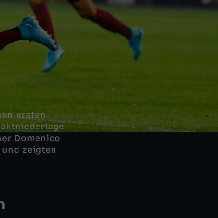
nen ersten
taktniederlage
iner Domenico
 und zeigten
n