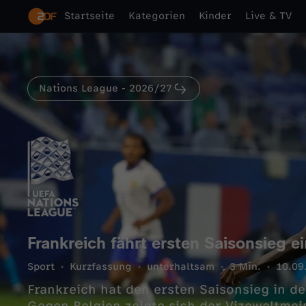
Startseite
Kategorien
Kinder
Live & TV
Nations League - 2026/27
Frankreich fährt ersten Saisonsieg ei
Sport
Kurzfassung
unterhaltsam
3 Min.
10.09
Frankreich hat den ersten Saisonsieg in d