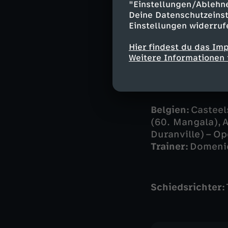
"Einstellungen/Ablehn
Die Aufst
Deine Datenschutzeinst
Einstellungen widerruf
Frankreich:
Maig
Fofana), Guendo
Hier findest du das Im
Mbappé), Thura
Weitere Informationen 
Trainer:
Didier
Belgien:
Casteel
(60. Mangala), 
Duranville) – O
Trainer:
Domeni
Schiedsrichter: