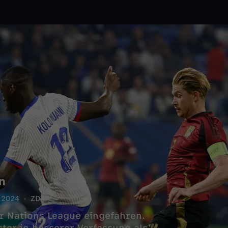
n
.2024
ZDF
er Nations League eingefahren.