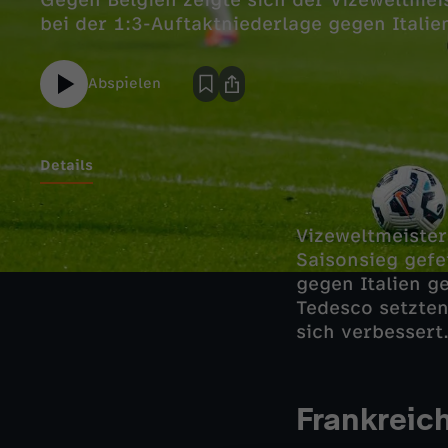
Gegen Belgien zeigte sich der Vizeweltmeis
bei der 1:3-Auftaktniederlage gegen Italie
Abspielen
Details
Vizeweltmeister
Saisonsieg gefe
gegen Italien g
Tedesco setzten
sich verbessert
Frankreic