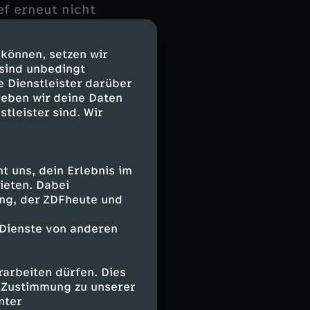
ef erneut nicht
hen FIFA-
orchancen
 können, setzen wir
9.) fiel
 sind unbedingt
gegen Israel
e Dienstleister darüber
 aber zu
geben wir deine Daten
stleister sind. Wir
Dembélé (57.),
 uns, dein Erlebnis im
r Leipziger Loïs
ieten. Dabei
ielte, blieb
ing, der ZDFheute und
ayot
 Dienste von anderen
zosen. Sein
e, wurde
arbeiten dürfen. Dies
e Zustimmung zu unserer
nter