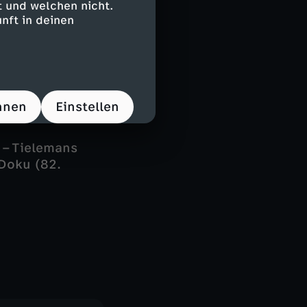
 und welchen nicht.
nft in deinen
Kanté (90. +3
o Muani (67.
hnen
Einstellen
 – Tielemans
 Doku (82.