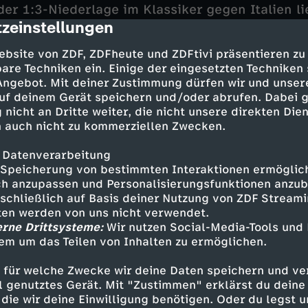
er 1:3-Niederlage im Klassiker gegen Italien li
zeinstellungen
den Franzosen, die allerdings in der vom deutsc
cription
Tobias Stieler geleiteten Partie die besseren T
ebsite von ZDF, ZDFheute und ZDFtivi präsentieren zu
hrung durch einen Abstauber von Kolo Muani (2
are Techniken ein. Einige der eingesetzten Techniken
rdient. Tedescos Belgier, die zum Auftakt 3:1 
 Angebot. Mit deiner Zustimmung dürfen wir und unser
, spielten zwar auch danach engagiert, waren
uf deinem Gerät speichern und/oder abrufen. Dabei 
 nicht an Dritte weiter, die nicht unsere direkten Dien
 auch nicht zu kommerziellen Zwecken.
 Datenverarbeitung
nwechsel erhöhte der Ex-Dortmunder Ousmane 
Speicherung von bestimmten Interaktionen ermöglicht
 bei Paris Saint-Germain unter Vertrag steht. De
h anzupassen und Personalisierungsfunktionen anzub
 der Frankfurter Arthur Theate von Beginn an sp
sschließlich auf Basis deiner Nutzung von ZDF Stream
Serie für Belgien ohne Treffer. Abwehrspieler D
tten werden von uns nicht verwendet.
erne Drittsysteme:
Wir nutzen Social-Media-Tools und
ayern München stand in der Startelf der Fran
em um das Teilen von Inhalten zu ermöglichen.
Michael Olise, der gegen Italien debütiert hatt
echselt.
 für welche Zwecke wir deine Daten speichern und ver
ell genutztes Gerät. Mit "Zustimmen" erklärst du dein
die wir deine Einwilligung benötigen. Oder du legst u