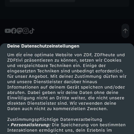
t
I
r
l
Deine Datenschutzeinstellungen
cmp-dialog-description
Um dir eine optimale Website von ZDF, ZDFheute und
a
ZDFtivi präsentieren zu können, setzen wir Cookies
und vergleichbare Techniken ein. Einige der
eingesetzten Techniken sind unbedingt erforderlich
n
für unser Angebot. Mit deiner Zustimmung dürfen wir
Mehr ZDF
Service
und unsere Dienstleister darüber hinaus
d
Informationen auf deinem Gerät speichern und/oder
ZDF-Apps
ZDFmitreden
abrufen. Dabei geben wir deine Daten ohne deine
Einwilligung nicht an Dritte weiter, die nicht unsere
Smart TV
Kontakt zum ZDF
b
direkten Dienstleister sind. Wir verwenden deine
Daten auch nicht zu kommerziellen Zwecken.
ZDFtext
Tickets
e
Zustimmungspflichtige Datenverarbeitung
Livestreams
Zuschauerservice
• Personalisierung:
Die Speicherung von bestimmten
Sendungen A-Z
Hilfe
i
Interaktionen ermöglicht uns, dein Erlebnis im