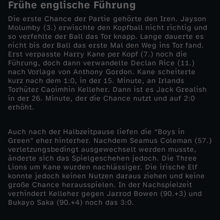
Frühe englische Führung
6
Die erste Chance der Partie gehörte den Iren. Jayson
Molumby (3.) erwischte den Kopfball nicht richtig und
so verfehlte der Ball das Tor knapp. Lange dauerte es
/
nicht bis der Ball das erste Mal den Weg ins Tor fand.
Erst verpasste Harry Kane per Kopf (7.) noch die
Führung, doch dann verwandelte Declan Rice (11.)
2
nach Vorlage von Anthony Gordon. Kane scheiterte
kurz nach dem 1:0, in der 15. Minute, an Irlands
7
Torhüter Caoimhin Kelleher. Dann ist es Jack Grealish
in der 26. Minute, der die Chance nutzt und auf 2:0
erhöht.
-
Auch nach der Halbzeitpause liefen die “Boys in
E
Green” eher hinterher. Nachdem Seamus Coleman (57.)
verletzungsbedingt ausgewechselt werden musste,
n
änderte sich das Spielgeschehen jedoch. Die Three
Lions um Kane wurden nachlässiger. Die irische Elf
konnte jedoch keinen Nutzen daraus ziehen und keine
g
große Chance herausspielen. In der Nachspielzeit
verhindert Kelleher gegen Jarrod Bowen (90.+3) und
Bukayo Saka (90.+4) noch das 3:0.
l