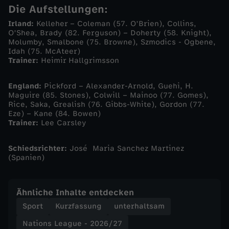
Die Aufstellungen:
a
Irland:
Kelleher – Coleman (57. O’Brien), Collins,
O’Shea, Brady (82. Ferguson) – Doherty (58. Knight),
n
Molumby, Smalbone (75. Browne), Szmodics - Ogbene,
Idah (75. McAteer)
d
Trainer:
Heimir Hallgrimsson
s
England:
Pickford – Alexander-Arnold, Guehi, H.
Maguire (85. Stones), Colwill – Mainoo (77. Gomes),
Rice, Saka, Grealish (76. Gibbs-White), Gordon (77.
c
Eze) – Kane (84. Bowen)
Trainer:
Lee Carsley
h
Schiedsrichter:
José Maria Sanchez Martinez
l
(Spanien)
ä
Ähnliche Inhalte entdecken
g
Sport
Kurzfassung
unterhaltsam
Nations League - 2026/27