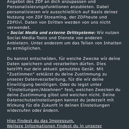
Angebot des ZDF an dich anzupassen und
TV-Programm
Personalisierungsfunktionen anzubieten. Dabei
C
personalisieren wir ausschließlich auf Basis deiner
Nutzung von ZDF Streaming, der ZDFheute und
ZDFtivi. Daten von Dritten werden von uns nicht
a
Das ZDF
verwendet.
• Social Media und externe Drittsysteme:
Wir nutzen
ZDF Unternehmen
r
Social-Media-Tools und Dienste von anderen
Anbietern. Unter anderem um das Teilen von Inhalten
Karriere
zu ermöglichen.
s
Presseportal
Du kannst entscheiden, für welche Zwecke wir deine
ZDF goes Schule
Daten speichern und verarbeiten dürfen. Dies
l
betrifft nur dein aktuell genutztes Gerät. Mit
Werbefernsehen
"Zustimmen" erklärst du deine Zustimmung zu
e
unserer Datenverarbeitung, für die wir deine
Mainzelmännchen
Einwilligung benötigen. Oder du legst unter
"Einstellungen/Ablehnen" fest, welchen Zwecken du
y
deine Zustimmung gibst und welchen nicht. Deine
Datenschutzeinstellungen kannst du jederzeit mit
Wirkung für die Zukunft in deinen Einstellungen
-
widerrufen oder ändern.
E
Hier findest du das Impressum.
Partner
Weitere Informationen findest du in unserer