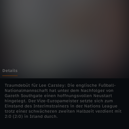
L
e
a
g
u
e
Details
-
Traumdebüt für Lee Carsley: Die englische Fußball-
Nationalmannschaft hat unter dem Nachfolger von
Gareth Southgate einen hoffnungsvollen Neustart
2
hingelegt. Der Vize-Europameister setzte sich zum
Einstand des Interimstrainers in der Nations League
0
trotz einer schwächeren zweiten Halbzeit verdient mit
2:0 (2:0) in Irland durch.
2