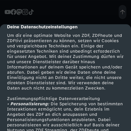
u
u
Deine Datenschutzeinstellungen
cmp-dialog-description
Um dir eine optimale Website von ZDF, ZDFheute und
n
ZDFtivi präsentieren zu können, setzen wir Cookies
und vergleichbare Techniken ein. Einige der
eingesetzten Techniken sind unbedingt erforderlich
d
für unser Angebot. Mit deiner Zustimmung dürfen wir
Mehr ZDF
Service
und unsere Dienstleister darüber hinaus
P
Informationen auf deinem Gerät speichern und/oder
ZDF-Apps
ZDFmitreden
abrufen. Dabei geben wir deine Daten ohne deine
Einwilligung nicht an Dritte weiter, die nicht unsere
a
Smart TV
Kontakt zum ZDF
direkten Dienstleister sind. Wir verwenden deine
Daten auch nicht zu kommerziellen Zwecken.
ZDFtext
Tickets
r
Zustimmungspflichtige Datenverarbeitung
Livestreams
Zuschauerservice
• Personalisierung:
Die Speicherung von bestimmten
a
Sendungen A-Z
Hilfe
Interaktionen ermöglicht uns, dein Erlebnis im
Angebot des ZDF an dich anzupassen und
TV-Programm
Personalisierungsfunktionen anzubieten. Dabei
K
personalisieren wir ausschließlich auf Basis deiner
Nutzung von ZDF Streaming, der ZDFheute und