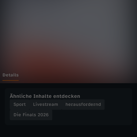
l
s
2
0
2
6
Details
-
Ähnliche Inhalte entdecken
K
Sport
Livestream
herausfordernd
Die Finals 2026
a
n