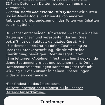
ZDFtivi. Daten von Dritten werden von uns nicht
a
Das ZDF
verwendet.
• Social Media und externe Drittsysteme:
Wir nutzen
ZDF Unternehmen
n
Social-Media-Tools und Dienste von anderen
Anbietern. Unter anderem um das Teilen von Inhalten
Karriere
zu ermöglichen.
u
Presseportal
Du kannst entscheiden, für welche Zwecke wir deine
ZDF goes Schule
Daten speichern und verarbeiten dürfen. Dies
(
betrifft nur dein aktuell genutztes Gerät. Mit
Werbefernsehen
"Zustimmen" erklärst du deine Zustimmung zu
M
unserer Datenverarbeitung, für die wir deine
Mainzelmännchen
Einwilligung benötigen. Oder du legst unter
"Einstellungen/Ablehnen" fest, welchen Zwecken du
+
deine Zustimmung gibst und welchen nicht. Deine
Datenschutzeinstellungen kannst du jederzeit mit
Wirkung für die Zukunft in deinen Einstellungen
F
widerrufen oder ändern.
)
Hier findest du das Impressum.
Partner
Weitere Informationen findest du in unserer
Datenschutzerklärung.
:
Zustimmen