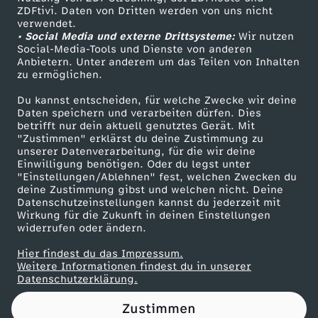
ZDFtivi. Daten von Dritten werden von uns nicht
F
Das ZDF
verwendet.
• Social Media und externe Drittsysteme:
Wir nutzen
ZDF Unternehmen
l
Social-Media-Tools und Dienste von anderen
Anbietern. Unter anderem um das Teilen von Inhalten
Karriere
zu ermöglichen.
y
Presseportal
Du kannst entscheiden, für welche Zwecke wir deine
ZDF goes Schule
Daten speichern und verarbeiten dürfen. Dies
i
betrifft nur dein aktuell genutztes Gerät. Mit
Werbefernsehen
"Zustimmen" erklärst du deine Zustimmung zu
n
unserer Datenverarbeitung, für die wir deine
Mainzelmännchen
Einwilligung benötigen. Oder du legst unter
"Einstellungen/Ablehnen" fest, welchen Zwecken du
g
deine Zustimmung gibst und welchen nicht. Deine
Datenschutzeinstellungen kannst du jederzeit mit
Wirkung für die Zukunft in deinen Einstellungen
D
widerrufen oder ändern.
u
Hier findest du das Impressum.
Partner
Weitere Informationen findest du in unserer
Datenschutzerklärung.
t
Zustimmen