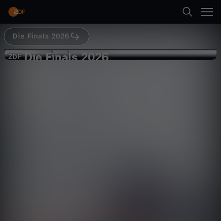
Abspielen
Die Finals 2026
Zurück
Die Finals 2026
D
ZDF
ZDF
Segeln (M+F): Flying Dutchman
i
Sport
Livestream
herausfordernd
e
Abspielen
F
i
Mehr
n
a