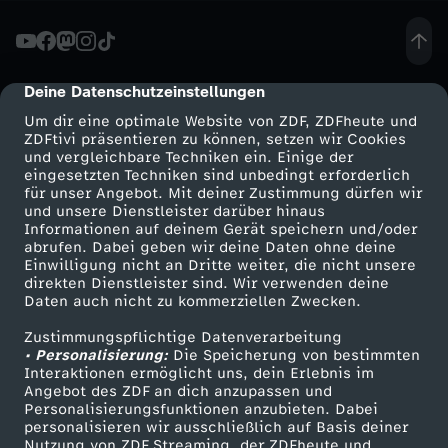
e
l
Deine Datenschutzeinstellungen
cmp-dialog-description
Um dir eine optimale Website von ZDF, ZDFheute und
n
ZDFtivi präsentieren zu können, setzen wir Cookies
und vergleichbare Techniken ein. Einige der
eingesetzten Techniken sind unbedingt erforderlich
(
für unser Angebot. Mit deiner Zustimmung dürfen wir
Mehr ZDF
Service
und unsere Dienstleister darüber hinaus
M
Informationen auf deinem Gerät speichern und/oder
ZDF-Apps
ZDFmitreden
abrufen. Dabei geben wir deine Daten ohne deine
Einwilligung nicht an Dritte weiter, die nicht unsere
+
Smart TV
Kontakt zum ZDF
direkten Dienstleister sind. Wir verwenden deine
Daten auch nicht zu kommerziellen Zwecken.
ZDFtext
Tickets
F
Zustimmungspflichtige Datenverarbeitung
Livestreams
Zuschauerservice
• Personalisierung:
Die Speicherung von bestimmten
)
Sendungen A-Z
Hilfe
Interaktionen ermöglicht uns, dein Erlebnis im
Angebot des ZDF an dich anzupassen und
TV-Programm
Personalisierungsfunktionen anzubieten. Dabei
:
personalisieren wir ausschließlich auf Basis deiner
Nutzung von ZDF Streaming, der ZDFheute und