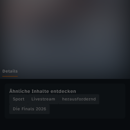
l
s
2
0
2
6
Details
-
Ähnliche Inhalte entdecken
S
Sport
Livestream
herausfordernd
Die Finals 2026
e
g