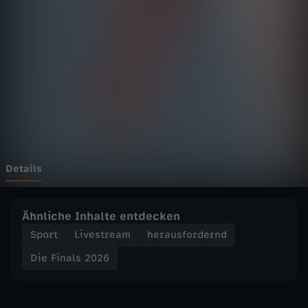
l
s
2
0
2
6
Details
-
Ähnliche Inhalte entdecken
S
Sport
Livestream
herausfordernd
Die Finals 2026
p
e