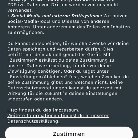
ZDFtivi. Daten von Dritten werden von uns nicht
r
Das ZDF
verwendet.
• Social Media und externe Drittsysteme:
Wir nutzen
ZDF Unternehmen
n
Social-Media-Tools und Dienste von anderen
Anbietern. Unter anderem um das Teilen von Inhalten
Karriere
zu ermöglichen.
(
Presseportal
Du kannst entscheiden, für welche Zwecke wir deine
ZDF goes Schule
Daten speichern und verarbeiten dürfen. Dies
F
betrifft nur dein aktuell genutztes Gerät. Mit
Werbefernsehen
"Zustimmen" erklärst du deine Zustimmung zu
)
unserer Datenverarbeitung, für die wir deine
Mainzelmännchen
Einwilligung benötigen. Oder du legst unter
"Einstellungen/Ablehnen" fest, welchen Zwecken du
:
deine Zustimmung gibst und welchen nicht. Deine
Datenschutzeinstellungen kannst du jederzeit mit
Wirkung für die Zukunft in deinen Einstellungen
E
widerrufen oder ändern.
i
Hier findest du das Impressum.
Partner
Weitere Informationen findest du in unserer
Datenschutzerklärung.
n
Zustimmen