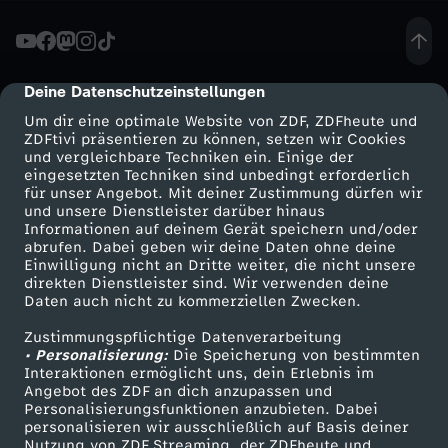
e
d
Deine Datenschutzeinstellungen
cmp-dialog-description
Um dir eine optimale Website von ZDF, ZDFheute und
-
ZDFtivi präsentieren zu können, setzen wir Cookies
und vergleichbare Techniken ein. Einige der
eingesetzten Techniken sind unbedingt erforderlich
K
für unser Angebot. Mit deiner Zustimmung dürfen wir
Mehr ZDF
Service
und unsere Dienstleister darüber hinaus
l
Informationen auf deinem Gerät speichern und/oder
ZDF-Apps
ZDFmitreden
abrufen. Dabei geben wir deine Daten ohne deine
Einwilligung nicht an Dritte weiter, die nicht unsere
e
Smart TV
Kontakt zum ZDF
direkten Dienstleister sind. Wir verwenden deine
Daten auch nicht zu kommerziellen Zwecken.
ZDFtext
Tickets
t
Zustimmungspflichtige Datenverarbeitung
Livestreams
Zuschauerservice
• Personalisierung:
Die Speicherung von bestimmten
t
Sendungen A-Z
Hilfe
Interaktionen ermöglicht uns, dein Erlebnis im
Angebot des ZDF an dich anzupassen und
TV-Programm
Personalisierungsfunktionen anzubieten. Dabei
e
personalisieren wir ausschließlich auf Basis deiner
Nutzung von ZDF Streaming, der ZDFheute und