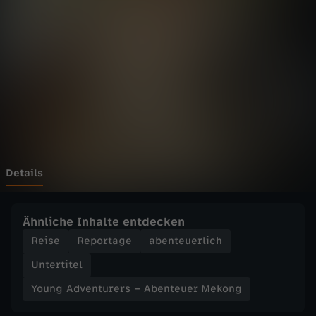
v
e
n
t
u
r
Details
e
Ähnliche Inhalte entdecken
r
Reise
Reportage
abenteuerlich
Untertitel
s
Young Adventurers – Abenteuer Mekong
–