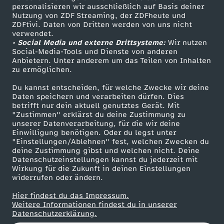
personalisieren wir ausschließlich auf Basis deiner
M
Nutzung von ZDF Streaming, der ZDFheute und
ZDFtivi. Daten von Dritten werden von uns nicht
Das ZDF
e
verwendet.
• Social Media und externe Drittsysteme:
Wir nutzen
ZDF Unternehmen
Social-Media-Tools und Dienste von anderen
k
Anbietern. Unter anderem um das Teilen von Inhalten
Karriere
zu ermöglichen.
Presseportal
o
Du kannst entscheiden, für welche Zwecke wir deine
ZDF goes Schule
Daten speichern und verarbeiten dürfen. Dies
n
betrifft nur dein aktuell genutztes Gerät. Mit
Werbefernsehen
"Zustimmen" erklärst du deine Zustimmung zu
unserer Datenverarbeitung, für die wir deine
Mainzelmännchen
g
Einwilligung benötigen. Oder du legst unter
"Einstellungen/Ablehnen" fest, welchen Zwecken du
deine Zustimmung gibst und welchen nicht. Deine
-
Datenschutzeinstellungen kannst du jederzeit mit
Wirkung für die Zukunft in deinen Einstellungen
A
widerrufen oder ändern.
Hier findest du das Impressum.
b
Partner
Weitere Informationen findest du in unserer
Datenschutzerklärung.