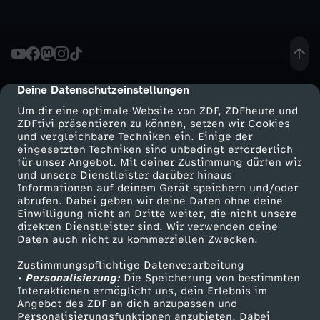
A
b
Deine Datenschutzeinstellungen
cmp-dialog-description
e
Um dir eine optimale Website von ZDF, ZDFheute und
ZDFtivi präsentieren zu können, setzen wir Cookies
n
und vergleichbare Techniken ein. Einige der
eingesetzten Techniken sind unbedingt erforderlich
t
für unser Angebot. Mit deiner Zustimmung dürfen wir
Mehr ZDF
Service
und unsere Dienstleister darüber hinaus
Informationen auf deinem Gerät speichern und/oder
e
ZDF-Apps
ZDFmitreden
abrufen. Dabei geben wir deine Daten ohne deine
Einwilligung nicht an Dritte weiter, die nicht unsere
Smart TV
Kontakt zum ZDF
direkten Dienstleister sind. Wir verwenden deine
u
Daten auch nicht zu kommerziellen Zwecken.
ZDFtext
Tickets
e
Zustimmungspflichtige Datenverarbeitung
Livestreams
Zuschauerservice
• Personalisierung:
Die Speicherung von bestimmten
Sendungen A-Z
Hilfe
Interaktionen ermöglicht uns, dein Erlebnis im
r
Angebot des ZDF an dich anzupassen und
TV-Programm
Personalisierungsfunktionen anzubieten. Dabei