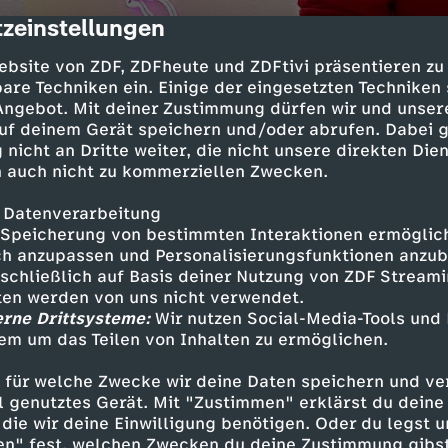
zeinstellungen
cription
ebsite von ZDF, ZDFheute und ZDFtivi präsentieren zu
are Techniken ein. Einige der eingesetzten Techniken
 Angebot. Mit deiner Zustimmung dürfen wir und unser
uf deinem Gerät speichern und/oder abrufen. Dabei 
 nicht an Dritte weiter, die nicht unsere direkten Dien
 auch nicht zu kommerziellen Zwecken.
 Datenverarbeitung
rip in die Stadt entpuppt sich als echte Challen
Speicherung von bestimmten Interaktionen ermöglicht
-Mitbewohner nicht nur zur Unterstützung mit
h anzupassen und Personalisierungsfunktionen anzub
sschließlich auf Basis deiner Nutzung von ZDF Stream
programm wollen Cay und Luke noch den Sonnen
tten werden von uns nicht verwendet.
bewundern.
erne Drittsysteme:
Wir nutzen Social-Media-Tools und
em um das Teilen von Inhalten zu ermöglichen.
 für welche Zwecke wir deine Daten speichern und ver
ell genutztes Gerät. Mit "Zustimmen" erklärst du dein
Inhalte entdecken
die wir deine Einwilligung benötigen. Oder du legst u
en" fest, welchen Zwecken du deine Zustimmung gibst