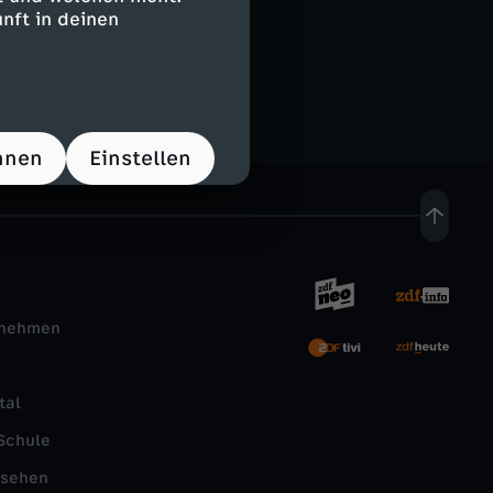
nft in deinen
hnen
Einstellen
rnehmen
tal
Schule
nsehen