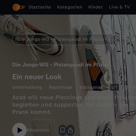
Startseite
Kategorien
Kinder
Live & TV
Die Jungs-WG - Pistengaudi im Pitztal
Die Jungs-WG - Pistengaudi im Pitztal
Ein neuer Look
Unterhaltung
Reportage
alltagsnah
UT
24 M
Azad will neue Piercings und einen frische
begleiten und supporten ihn dabei – bis ih
Prank kommt.
Abspielen