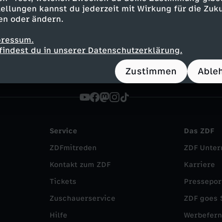
ng
Reportage
alltagsnah
Untertitel
ellungen kannst du jederzeit mit Wirkung für die Zuku
en oder ändern.
G - Pistengaudi im Pitztal
Die WGs
pressum.
findest du in unserer Datenschutzerklärung.
Zustimmen
Able
Service
Das ZDF
ZDFmitreden
ZDF Unte
Kontakt zum ZDF
Karriere
Tickets
Pressepor
Zuschauerservice
ZDF goes 
Hilfe
Werbefer