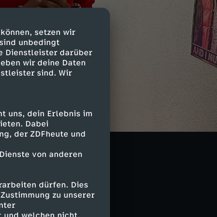
 können, setzen wir
 sind unbedingt
e Dienstleister darüber
geben wir deine Daten
stleister sind. Wir
ge. Vor allem,
 uns, dein Erlebnis im
gekommen sind.
ieten. Dabei
ing, der ZDFheute und
untergang auf
 Dienste von anderen
arbeiten dürfen. Dies
e Zustimmung zu unserer
nter
 und welchen nicht.