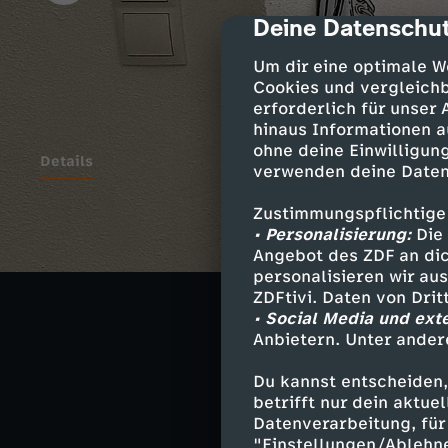
Deine Datenschut
cmp-dialog-des
Um dir eine optimale W
Cookies und vergleichb
erforderlich für unser
hinaus Informationen a
ohne deine Einwilligung
Details
verwenden deine Daten
Zustimmungspflichtige
Der Schönheitst
• Personalisierung:
Die 
weil einige WG
Angebot des ZDF an dic
personalisieren wir au
Als Alternativ
ZDFtivi. Daten von Dri
dem Gletscher 
• Social Media und ext
Anbietern. Unter ander
Du kannst entscheiden,
betrifft nur dein aktu
Ähnliche 
Datenverarbeitung, für 
"Einstellungen/Ablehn