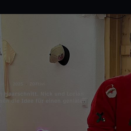
in.
2025
ZDFtivi
n Haarschnitt. Nick und Lorian
nen die Idee für einen genialen