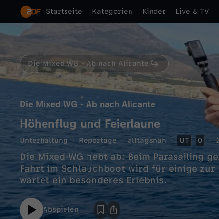
Startseite
Kategorien
Kinder
Live & TV
Die Mixed WG - Ab nach Alicante
Die Mixed WG - Ab nach Alicante
Höhenflug und Feierlaune
Unterhaltung
Reportage
alltagsnah
UT
0
Die Mixed-WG hebt ab: Beim Parasailing ge
Fahrt im Schlauchboot wird für einige zu
wartet ein besonderes Erlebnis.
Abspielen