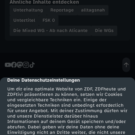
Ähnliche Inhalte entdecken
Unterhaltung
Reportage
alltagsnah
A
Untertitel
FSK 0
l
Die Mixed WG - Ab nach Alicante
Die WGs
i
c
a
Deine Datenschutzeinstellungen
cmp-dialog-description
n
Um dir eine optimale Website von ZDF, ZDFheute und
ZDFtivi präsentieren zu können, setzen wir Cookies
t
und vergleichbare Techniken ein. Einige der
eingesetzten Techniken sind unbedingt erforderlich
für unser Angebot. Mit deiner Zustimmung dürfen wir
e
Mehr ZDF
Service
und unsere Dienstleister darüber hinaus
Informationen auf deinem Gerät speichern und/oder
ZDF-Apps
ZDFmitreden
-
abrufen. Dabei geben wir deine Daten ohne deine
Einwilligung nicht an Dritte weiter, die nicht unsere
Smart TV
Kontakt zum ZDF