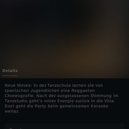
d
W
G
-
A
b
Details
n
Neue Moves: In der Tanzschule lernen sie von
spanischen Jugendlichen eine Reggaeton
Choreografie. Nach der ausgelassenen Stimmung im
a
Tanzstudio geht's voller Energie zurück in die Villa.
Dort geht die Party beim gemeinsamen Karaoke
c
weiter.
h