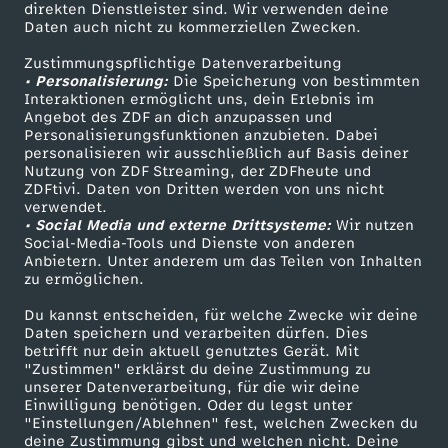
direkten Dienstleister sind. Wir verwenden deine
P
Daten auch nicht zu kommerziellen Zwecken.
ZDFtext
Tickets
Zustimmungspflichtige Datenverarbeitung
Livestreams
Zuschauerservice
a
• Personalisierung:
Die Speicherung von bestimmten
Sendungen A-Z
Hilfe
Interaktionen ermöglicht uns, dein Erlebnis im
r
Angebot des ZDF an dich anzupassen und
TV-Programm
Personalisierungsfunktionen anzubieten. Dabei
personalisieren wir ausschließlich auf Basis deiner
t
Nutzung von ZDF Streaming, der ZDFheute und
ZDFtivi. Daten von Dritten werden von uns nicht
Das ZDF
verwendet.
y
• Social Media und externe Drittsysteme:
Wir nutzen
ZDF Unternehmen
Social-Media-Tools und Dienste von anderen
i
Anbietern. Unter anderem um das Teilen von Inhalten
Karriere
zu ermöglichen.
Presseportal
m
Du kannst entscheiden, für welche Zwecke wir deine
ZDF goes Schule
Daten speichern und verarbeiten dürfen. Dies
betrifft nur dein aktuell genutztes Gerät. Mit
T
Werbefernsehen
"Zustimmen" erklärst du deine Zustimmung zu
unserer Datenverarbeitung, für die wir deine
Mainzelmännchen
a
Einwilligung benötigen. Oder du legst unter
"Einstellungen/Ablehnen" fest, welchen Zwecken du
deine Zustimmung gibst und welchen nicht. Deine