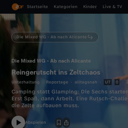
Startseite
Kategorien
Kinder
Live & TV
Die Mixed WG - Ab nach Alicante
Die Mixed WG - Ab nach Alicante
Reingerutscht ins Zeltchaos
Unterhaltung
Reportage
alltagsnah
UT
0
Camping statt Glamping: Die Sechs starte
Erst Spaß, dann Arbeit. Eine Rutsch-Chall
die Zelte aufbauen muss.
Abspielen