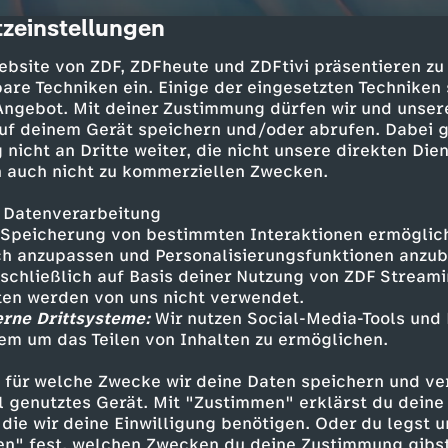
zeinstellungen
cription
ebsite von ZDF, ZDFheute und ZDFtivi präsentieren zu
are Techniken ein. Einige der eingesetzten Techniken
 Angebot. Mit deiner Zustimmung dürfen wir und unser
uf deinem Gerät speichern und/oder abrufen. Dabei 
 nicht an Dritte weiter, die nicht unsere direkten Dien
 auch nicht zu kommerziellen Zwecken.
 Datenverarbeitung
 Während die Verlierer an instabilen Zeltstange
Speicherung von bestimmten Interaktionen ermöglicht
Gewinner im Supermarkt aus. Zeit für eine gem
h anzupassen und Personalisierungsfunktionen anzub
sschließlich auf Basis deiner Nutzung von ZDF Stream
Abendessen aus dem Camping-Kocher. Danach w
tten werden von uns nicht verwendet.
eady gemacht.
erne Drittsysteme:
Wir nutzen Social-Media-Tools und
em um das Teilen von Inhalten zu ermöglichen.
 für welche Zwecke wir deine Daten speichern und ver
ell genutztes Gerät. Mit "Zustimmen" erklärst du dein
Inhalte entdecken
die wir deine Einwilligung benötigen. Oder du legst u
en" fest, welchen Zwecken du deine Zustimmung gibst