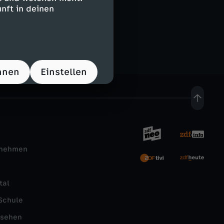
0
nft in deinen
hnen
Einstellen
rnehmen
tal
Schule
nsehen