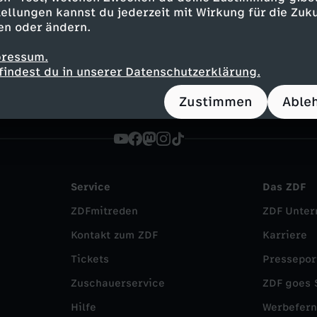
ng
Reportage
alltagsnah
Untertitel
FSK 
ellungen kannst du jederzeit mit Wirkung für die Zuku
en oder ändern.
G - Ab nach Alicante
Die WGs
pressum.
findest du in unserer Datenschutzerklärung.
Zustimmen
Able
Service
Das ZDF
ZDFmitreden
ZDF Unte
Kontakt zum ZDF
Karriere
Tickets
Pressepor
Zuschauerservice
ZDF goes 
Hilfe
Werbefer