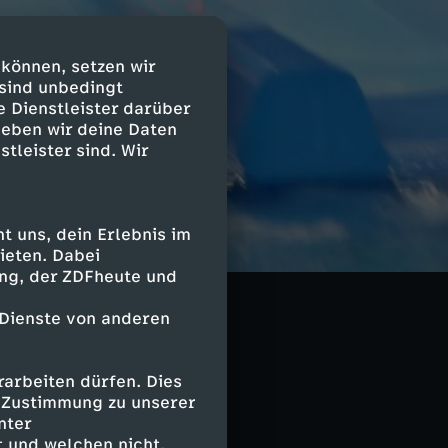
 können, setzen wir
 sind unbedingt
e Dienstleister darüber
geben wir deine Daten
stleister sind. Wir
n verzweifeln,
 uns, dein Erlebnis im
einsame
ieten. Dabei
ing, der ZDFheute und
erden die Zelte
 Dienste von anderen
arbeiten dürfen. Dies
e Zustimmung zu unserer
nter
 und welchen nicht.