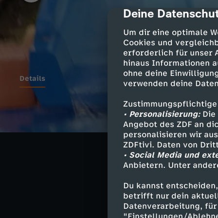
Deine Datenschut
cmp-dialog-des
Um dir eine optimale W
Cookies und vergleichb
erforderlich für unser
hinaus Informationen a
ohne deine Einwilligung
Details
verwenden deine Daten
Zustimmungspflichtige
Wackelige Zelte:
• Personalisierung:
Die 
toben sich die 
Angebot des ZDF an dic
personalisieren wir au
Stärkung beim 
ZDFtivi. Daten von Dri
für die Nacht r
• Social Media und ext
Anbietern. Unter ander
Du kannst entscheiden,
betrifft nur dein aktu
Ähnliche 
Datenverarbeitung, für 
"Einstellungen/Ablehn