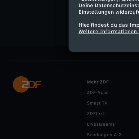
Unterhaltu
Deine Datenschutzeinst
Einstellungen widerruf
Die Mixed W
Hier findest du das Im
Weitere Informationen 
Mehr ZDF
ZDF-Apps
Smart TV
ZDFtext
Livestreams
Sendungen A-Z