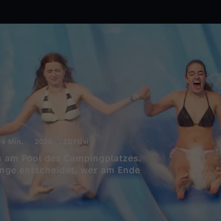
24 Min.
2026
ZDFtivi
n am Pool des Campingplatzes.
enge entscheidet, wer am Ende