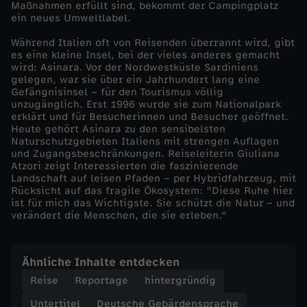
Maßnahmen erfüllt sind, bekommt der Campingplatz
g
ein neues Umweltlabel.
Während Italien oft von Reisenden überrannt wird, gibt
e
es eine kleine Insel, bei der vieles anderes gemacht
wird: Asinara. Vor der Nordwestküste Sardiniens
r
gelegen, war sie über ein Jahrhundert lang eine
Gefängnisinsel – für den Tourismus völlig
unzugänglich. Erst 1996 wurde sie zum Nationalpark
i
erklärt und für Besucherinnen und Besucher geöffnet.
Heute gehört Asinara zu den sensibelsten
Naturschutzgebieten Italiens mit strengen Auflagen
n
und Zugangsbeschränkungen. Reiseleiterin Giuliana
Atzori zeigt Interessierten die faszinierende
d
Landschaft auf leisen Pfaden – per Hybridfahrzeug, mit
Rücksicht auf das fragile Ökosystem: "Diese Ruhe hier
ist für mich das Wichtigste. Sie schützt die Natur – und
e
verändert die Menschen, die sie erleben."
n
Ähnliche Inhalte entdecken
U
Reise
Reportage
hintergründig
Untertitel
Deutsche Gebärdensprache