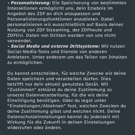
• Personalisierung:
Die Speicherung von bestimmten
Sendungen A-Z
Hilfe
Interaktionen ermöglicht uns, dein Erlebnis im
Angebot des ZDF an dich anzupassen und
TV-Programm
Personalisierungsfunktionen anzubieten. Dabei
personalisieren wir ausschließlich auf Basis deiner
Nutzung von ZDF Streaming, der ZDFheute und
ZDFtivi. Daten von Dritten werden von uns nicht
Das ZDF
verwendet.
• Social Media und externe Drittsysteme:
Wir nutzen
ZDF Unternehmen
Social-Media-Tools und Dienste von anderen
Anbietern. Unter anderem um das Teilen von Inhalten
Karriere
zu ermöglichen.
Presseportal
Du kannst entscheiden, für welche Zwecke wir deine
ZDF goes Schule
Daten speichern und verarbeiten dürfen. Dies
betrifft nur dein aktuell genutztes Gerät. Mit
Werbefernsehen
"Zustimmen" erklärst du deine Zustimmung zu
unserer Datenverarbeitung, für die wir deine
Mainzelmännchen
Einwilligung benötigen. Oder du legst unter
"Einstellungen/Ablehnen" fest, welchen Zwecken du
deine Zustimmung gibst und welchen nicht. Deine
Datenschutzeinstellungen kannst du jederzeit mit
Wirkung für die Zukunft in deinen Einstellungen
widerrufen oder ändern.