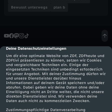
r
Bewusst unterwegs
plan b
l
a
u
Deine Datenschutzeinstellungen
cmp-dialog-description
b
Um dir eine optimale Website von ZDF, ZDFheute und
ZDFtivi präsentieren zu können, setzen wir Cookies
und vergleichbare Techniken ein. Einige der
eingesetzten Techniken sind unbedingt erforderlich
für unser Angebot. Mit deiner Zustimmung dürfen wir
Mehr ZDF
Service
und unsere Dienstleister darüber hinaus
Informationen auf deinem Gerät speichern und/oder
ZDF-Apps
ZDFmitreden
abrufen. Dabei geben wir deine Daten ohne deine
Einwilligung nicht an Dritte weiter, die nicht unsere
Smart TV
Kontakt zum ZDF
direkten Dienstleister sind. Wir verwenden deine
Daten auch nicht zu kommerziellen Zwecken.
ZDFtext
Tickets
Zustimmungspflichtige Datenverarbeitung
Livestreams
Zuschauerservice