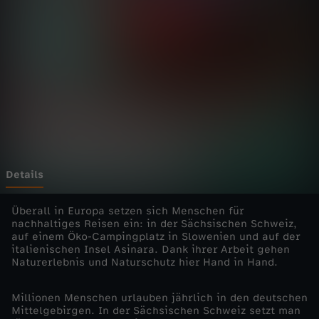
u
n
t
e
r
w
Details
e
Überall in Europa setzen sich Menschen für
nachhaltiges Reisen ein: in der Sächsischen Schweiz,
auf einem Öko-Campingplatz in Slowenien und auf der
g
italienischen Insel Asinara. Dank ihrer Arbeit gehen
Naturerlebnis und Naturschutz hier Hand in Hand.
s
Millionen Menschen urlauben jährlich in den deutschen
-
Mittelgebirgen. In der Sächsischen Schweiz setzt man