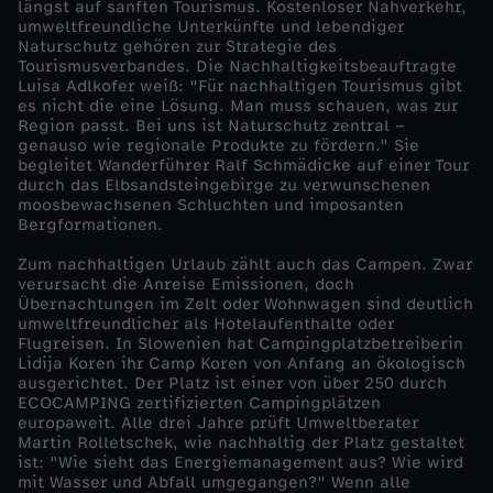
längst auf sanften Tourismus. Kostenloser Nahverkehr,
umweltfreundliche Unterkünfte und lebendiger
N
Naturschutz gehören zur Strategie des
Tourismusverbandes. Die Nachhaltigkeitsbeauftragte
Luisa Adlkofer weiß: "Für nachhaltigen Tourismus gibt
a
es nicht die eine Lösung. Man muss schauen, was zur
Region passt. Bei uns ist Naturschutz zentral –
c
genauso wie regionale Produkte zu fördern." Sie
begleitet Wanderführer Ralf Schmädicke auf einer Tour
durch das Elbsandsteingebirge zu verwunschenen
h
moosbewachsenen Schluchten und imposanten
Bergformationen.
h
Zum nachhaltigen Urlaub zählt auch das Campen. Zwar
verursacht die Anreise Emissionen, doch
a
Übernachtungen im Zelt oder Wohnwagen sind deutlich
umweltfreundlicher als Hotelaufenthalte oder
Flugreisen. In Slowenien hat Campingplatzbetreiberin
l
Lidija Koren ihr Camp Koren von Anfang an ökologisch
ausgerichtet. Der Platz ist einer von über 250 durch
ECOCAMPING zertifizierten Campingplätzen
t
europaweit. Alle drei Jahre prüft Umweltberater
Martin Rolletschek, wie nachhaltig der Platz gestaltet
i
ist: "Wie sieht das Energiemanagement aus? Wie wird
mit Wasser und Abfall umgegangen?" Wenn alle