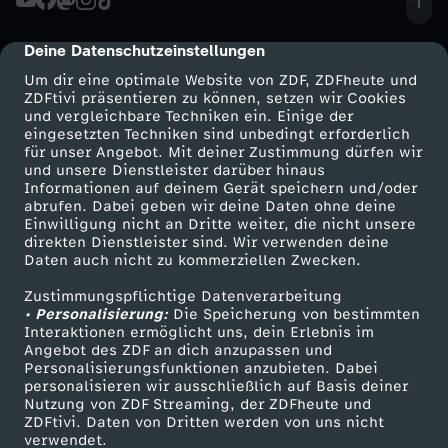
u
e
e
l
W
l
f
T
z
l
d
i
S
a
r
y
i
e
e
x
h
Deine Datenschutzeinstellungen
cmp-dialog-description
u
M
a
o
r
p
l
e
k
u
l
i
s
d
a
Um dir eine optimale Website von ZDF, ZDFheute und
n
t
l
ZDFtivi präsentieren zu können, setzen wir Cookies
m
2
n
r
a
l
und vergleichbare Techniken ein. Einige der
y
s
a
c
l
c
H
e
m
,
r
eingesetzten Techniken sind unbedingt erforderlich
u
M
0
d
für unser Angebot. Mit deiner Zustimmung dürfen wir
t
u
a
w
l
-
h
Mehr ZDF
Service
und unsere Dienstleister darüber hinaus
-
a
a
F
F
e
Informationen auf deinem Gerät speichern und/oder
n
i
2
i
ZDF-Apps
ZDFmitreden
h
m
t
abrufen. Dabei geben wir deine Daten ohne deine
o
i
T
e
L
n
m
a
Einwilligung nicht an Dritte weiter, die nicht unsere
u
m
Smart TV
Kontakt zum ZDF
g
direkten Dienstleister sind. Wir verwenden deine
l
6
n
i
v
z
Daten auch nicht zu kommerziellen Zwecken.
o
g
r
n
ZDFtext
Tickets
e
D
b
n
ß
e
l
S
Zustimmungspflichtige Datenverarbeitung
Livestreams
Zuschauerservice
s
o
d
a
a
a
• Personalisierung:
Die Speicherung von bestimmten
g
r
u
k
b
Sendungen A-Z
Hilfe
Interaktionen ermöglicht uns, dein Erlebnis im
n
i
i
-
n
Angebot des ZDF an dich anzupassen und
d
u
c
TV-Programm
e
e
r
u
Personalisierungsfunktionen anzubieten. Dabei
a
personalisieren wir ausschließlich auf Basis deiner
a
c
m
d
Nutzung von ZDF Streaming, der ZDFheute und
e
m
h
n
a
g
r
l
ZDFtivi. Daten von Dritten werden von uns nicht
Das ZDF
verwendet.