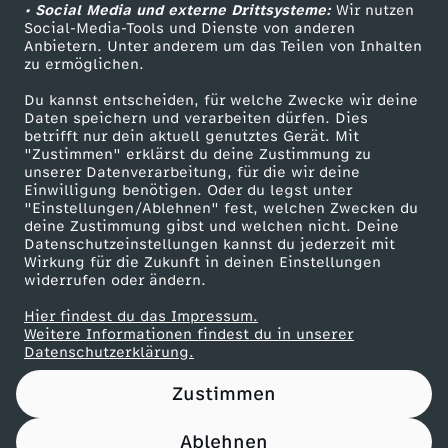
r
h
e
e
r
u
d
• Social Media und externe Drittsysteme:
Wir nutzen
d
m
v
ZDF Unternehmen
l
Social-Media-Tools und Dienste von anderen
d
t
h
r
Anbietern. Unter anderem um das Teilen von Inhalten
Karriere
F
n
e
e
e
e
zu ermöglichen.
,
Presseportal
e
!
r
N
Du kannst entscheiden, für welche Zwecke wir deine
r
d
m
n
r
ZDF goes Schule
F
Daten speichern und verarbeiten dürfen. Dies
n
betrifft nur dein aktuell genutztes Gerät. Mit
a
F
Werbefernsehen
a
W
B
"Zustimmen" erklärst du deine Zustimmung zu
s
r
unserer Datenverarbeitung, für die wir deine
Mainzelmännchen
:
l
L
Einwilligung benötigen. Oder du legst unter
u
i
o
"Einstellungen/Ablehnen" fest, welchen Zwecken du
e
deine Zustimmung gibst und welchen nicht. Deine
W
s
-
Datenschutzeinstellungen kannst du jederzeit mit
e
r
o
i
Wirkung für die Zukunft in deinen Einstellungen
e
widerrufen oder ändern.
F
K
n
k
m
h
Hier findest du das Impressum.
m
Partner
u
a
Weitere Informationen findest du in unserer
-
l
i
Datenschutzerklärung.
e
g
ß
r
2
i
m
Zustimmen
i
e
b
r
Ablehnen