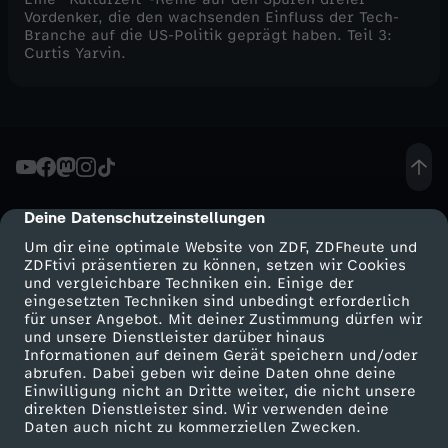
Vordenker, die den wachsenden Einfluss der Tech-
Branche auf die US-Politik geprägt haben. Teil 3:
Curtis Yarvin.
Deine Datenschutzeinstellungen
cmp-dialog-description
Um dir eine optimale Website von ZDF, ZDFheute und
ZDFtivi präsentieren zu können, setzen wir Cookies
und vergleichbare Techniken ein. Einige der
eingesetzten Techniken sind unbedingt erforderlich
für unser Angebot. Mit deiner Zustimmung dürfen wir
Mehr ZDF
Service
und unsere Dienstleister darüber hinaus
Informationen auf deinem Gerät speichern und/oder
ZDF-Apps
ZDFmitreden
abrufen. Dabei geben wir deine Daten ohne deine
Einwilligung nicht an Dritte weiter, die nicht unsere
Smart TV
Kontakt zum ZDF
direkten Dienstleister sind. Wir verwenden deine
Daten auch nicht zu kommerziellen Zwecken.
ZDFtext
Tickets