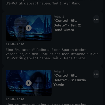
US-Politik geprägt haben. Teil 1: Ayn Rand.
e
Folge 2
t
"Control. Alt.
Delete" - Teil 2:
René Girard
e
"
12 Min.
2026
Eine "Kulturzeit"-Reihe auf den Spuren dreier
Vordenker, die den Einfluss der Tech-Branche auf die
US-Politik geprägt haben. Teil 2: René Girard.
Folge 3
"Control. Alt.
Delete" - 3: Curtis
Yarvin
10 Min.
2026
Eine "Kulturzeit"-Reihe auf den Spuren dreier