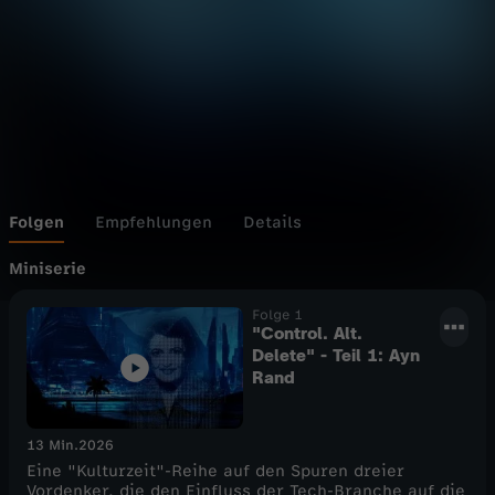
o
l
.
A
l
Folgen
Empfehlungen
Details
t
Miniserie
Folge 1
.
"Control. Alt.
Delete" - Teil 1: Ayn
D
Rand
e
13 Min.
2026
Eine "Kulturzeit"-Reihe auf den Spuren dreier
l
Vordenker, die den Einfluss der Tech-Branche auf die