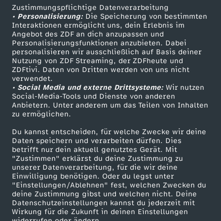
Zustimmungspflichtige Datenverarbeitung
Livestreams
Zuschauerservice
• Personalisierung:
Die Speicherung von bestimmten
Sendungen A-Z
Hilfe
Interaktionen ermöglicht uns, dein Erlebnis im
Angebot des ZDF an dich anzupassen und
TV-Programm
Personalisierungsfunktionen anzubieten. Dabei
personalisieren wir ausschließlich auf Basis deiner
Nutzung von ZDF Streaming, der ZDFheute und
ZDFtivi. Daten von Dritten werden von uns nicht
Das ZDF
verwendet.
• Social Media und externe Drittsysteme:
Wir nutzen
ZDF Unternehmen
Social-Media-Tools und Dienste von anderen
Anbietern. Unter anderem um das Teilen von Inhalten
Karriere
zu ermöglichen.
Presseportal
Du kannst entscheiden, für welche Zwecke wir deine
ZDF goes Schule
Daten speichern und verarbeiten dürfen. Dies
betrifft nur dein aktuell genutztes Gerät. Mit
Werbefernsehen
"Zustimmen" erklärst du deine Zustimmung zu
unserer Datenverarbeitung, für die wir deine
Mainzelmännchen
Einwilligung benötigen. Oder du legst unter
"Einstellungen/Ablehnen" fest, welchen Zwecken du
deine Zustimmung gibst und welchen nicht. Deine
Datenschutzeinstellungen kannst du jederzeit mit
Wirkung für die Zukunft in deinen Einstellungen
widerrufen oder ändern.