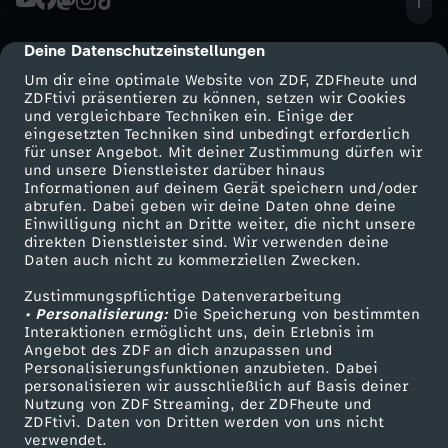
d
S
e
R
P
t
d
u
m
e
y
h
Deine Datenschutzeinstellungen
cmp-dialog-description
O
r
g
S
s
V
Um dir eine optimale Website von ZDF, ZDFheute und
n
s
l
ZDFtivi präsentieren zu können, setzen wir Cookies
-
i
und vergleichbare Techniken ein. Einige der
o
t
,
e
C
eingesetzten Techniken sind unbedingt erforderlich
t
u
W
für unser Angebot. Mit deiner Zustimmung dürfen wir
c
l
o
Mehr ZDF
Service
und unsere Dienstleister darüber hinaus
G
r
h
Informationen auf deinem Gerät speichern und/oder
e
n
i
ZDF-Apps
ZDFmitreden
e
abrufen. Dabei geben wir deine Daten ohne deine
d
r
l
s
Einwilligung nicht an Dritte weiter, die nicht unsere
a
Smart TV
Kontakt zum ZDF
m
g
direkten Dienstleister sind. Wir verwenden deine
r
-
Daten auch nicht zu kommerziellen Zwecken.
i
ZDFtext
Tickets
a
a
m
-
e
t
Zustimmungspflichtige Datenverarbeitung
Livestreams
Zuschauerservice
D
e
• Personalisierung:
Die Speicherung von bestimmten
m
n
p
Sendungen A-Z
Hilfe
Interaktionen ermöglicht uns, dein Erlebnis im
B
n
s
i
Angebot des ZDF an dich anzupassen und
s
TV-Programm
o
d
Personalisierungsfunktionen anzubieten. Dabei
i
l
personalisieren wir ausschließlich auf Basis deiner
c
e
Nutzung von ZDF Streaming, der ZDFheute und
u
h
o
ZDFtivi. Daten von Dritten werden von uns nicht
i
Das ZDF
verwendet.