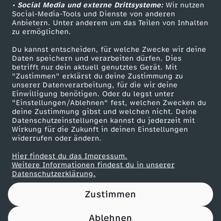
h
T
• Social Media und externe Drittsysteme:
Wir nutzen
r
a
ZDF Unternehmen
n
Social-Media-Tools und Dienste von anderen
c
a
r
Anbietern. Unter anderem um das Teilen von Inhalten
Karriere
,
u
zu ermöglichen.
s
k
Presseportal
f
i
Du kannst entscheiden, für welche Zwecke wir deine
s
s
ZDF goes Schule
Daten speichern und verarbeiten dürfen. Dies
h
t
betrifft nur dein aktuell genutztes Gerät. Mit
c
Werbefernsehen
"Zustimmen" erklärst du deine Zustimmung zu
c
z
unserer Datenverarbeitung, für die wir deine
i
Mainzelmännchen
i
k
Einwilligung benötigen. Oder du legst unter
h
u
"Einstellungen/Ablehnen" fest, welchen Zwecken du
n
deine Zustimmung gibst und welchen nicht. Deine
n
s
Datenschutzeinstellungen kannst du jederzeit mit
ö
m
Wirkung für die Zukunft in deinen Einstellungen
t
3
widerrufen oder ändern.
d
n
d
Hier findest du das Impressum.
e
s
Partner
e
Weitere Informationen findest du in unserer
e
e
Datenschutzerklärung.
r
a
r
Zustimmen
r
u
d
t
I
Ablehnen