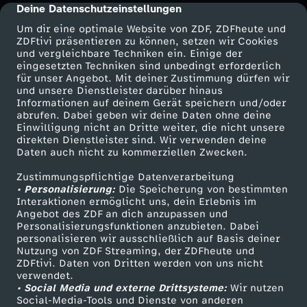
Deine Datenschutzeinstellungen
cmp-dialog-description
Um dir eine optimale Website von ZDF, ZDFheute und
ZDFtivi präsentieren zu können, setzen wir Cookies
und vergleichbare Techniken ein. Einige der
eingesetzten Techniken sind unbedingt erforderlich
für unser Angebot. Mit deiner Zustimmung dürfen wir
Mehr ZDF
Service
und unsere Dienstleister darüber hinaus
Informationen auf deinem Gerät speichern und/oder
ZDF-Apps
ZDFmitreden
abrufen. Dabei geben wir deine Daten ohne deine
Einwilligung nicht an Dritte weiter, die nicht unsere
Smart TV
Kontakt zum ZDF
direkten Dienstleister sind. Wir verwenden deine
Daten auch nicht zu kommerziellen Zwecken.
ZDFtext
Tickets
Zustimmungspflichtige Datenverarbeitung
Livestreams
Zuschauerservice
• Personalisierung:
Die Speicherung von bestimmten
Sendungen A-Z
Hilfe
Interaktionen ermöglicht uns, dein Erlebnis im
Angebot des ZDF an dich anzupassen und
TV-Programm
Personalisierungsfunktionen anzubieten. Dabei
personalisieren wir ausschließlich auf Basis deiner
Nutzung von ZDF Streaming, der ZDFheute und
ZDFtivi. Daten von Dritten werden von uns nicht
Das ZDF
verwendet.
• Social Media und externe Drittsysteme:
Wir nutzen
ZDF Unternehmen
Social-Media-Tools und Dienste von anderen