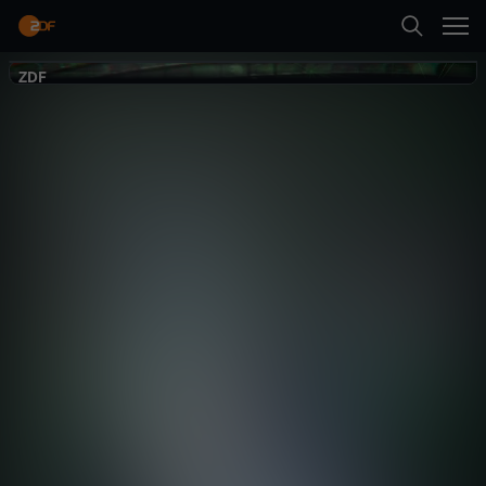
Zurück
Trailer
Die Spur
ZDF
ZDF
Spiked:
Unsichtbarer
Albtraum
Gesellschaft
Dokumentation
erkenntnisreich
Erste Folge abspielen
Trailer
Mehr