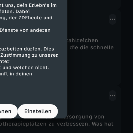
 uns, dein Erlebnis im
ieten. Dabei
ing, der ZDFheute und
 Dienste von anderen
70 Milliarden Euro in zahlreichen
aber auch an Betrüger, die die schnelle
arbeiten dürfen. Dies
e Zustimmung zu unserer
nter
 und welchen nicht.
nft in deinen
er
hnen
Einstellen
rach die Politik, die Versorgung von
therapieplätzen zu verbessern. Was hat