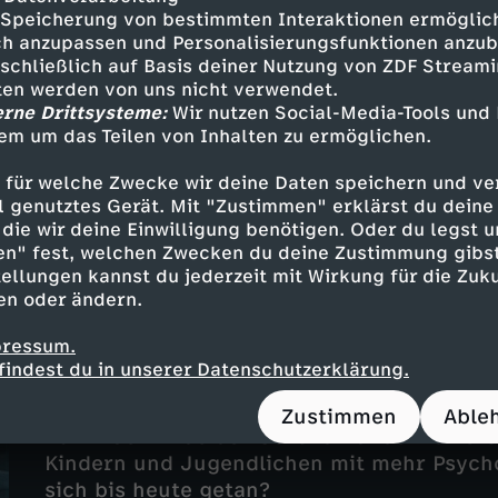
Speicherung von bestimmten Interaktionen ermöglicht
h anzupassen und Personalisierungsfunktionen anzub
Folge 2
sschließlich auf Basis deiner Nutzung von ZDF Stream
Abzocke mit Corona-Hilfen
tten werden von uns nicht verwendet.
erne Drittsysteme:
Wir nutzen Social-Media-Tools und
UT
16 Min.
2025
em um das Teilen von Inhalten zu ermöglichen.
Während der Corona-Pandemie gingen über 
Hilfsprogrammen an Unternehmen in Not – 
 für welche Zwecke wir deine Daten speichern und ver
Hilfe eiskalt ausnutzten.
ell genutztes Gerät. Mit "Zustimmen" erklärst du dein
die wir deine Einwilligung benötigen. Oder du legst u
en" fest, welchen Zwecken du deine Zustimmung gibst
ellungen kannst du jederzeit mit Wirkung für die Zuku
en oder ändern.
pressum.
Folge 3
findest du in unserer Datenschutzerklärung.
Corona-Verbote auf Kosten der Kind
UT
18 Min.
2025
Zustimmen
Able
Kurz nach Ende der Corona-Pandemie versp
Kindern und Jugendlichen mit mehr Psycho
sich bis heute getan?