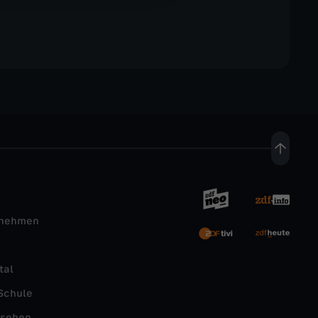
rnehmen
tal
Schule
nsehen