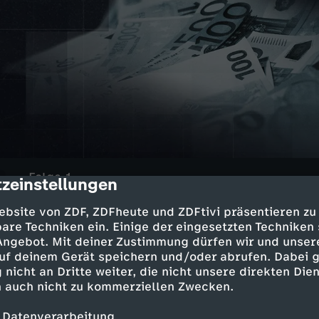
Folge 1
zeinstellungen
cription
Millionenbetrug mit Testzentren
ebsite von ZDF, ZDFheute und ZDFtivi präsentieren zu
UT
24 Min.
2025
are Techniken ein. Einige der eingesetzten Techniken
Während der Corona-Pandemie entstanden 
 Angebot. Mit deiner Zustimmung dürfen wir und unser
Testzentren. Das nutzten auch Kriminelle
uf deinem Gerät speichern und/oder abrufen. Dabei 
Abrechnungsbetrug Millionen.
 nicht an Dritte weiter, die nicht unsere direkten Dien
 auch nicht zu kommerziellen Zwecken.
 Datenverarbeitung