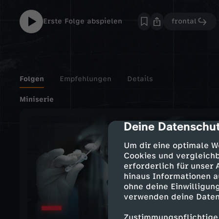
Erste Folge abspielen
frontal
Folgen
Empfehlungen
Details
Miniserie
Deine Datenschut
cmp-dialog-des
Um dir eine optimale W
Cookies und vergleichb
erforderlich für unser
hinaus Informationen a
ohne deine Einwilligung
verwenden deine Daten
Zustimmungspflichtige