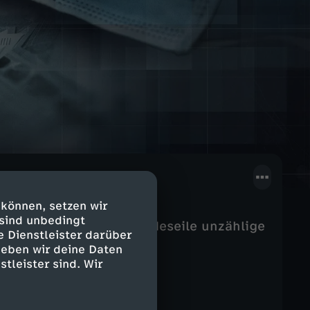
 können, setzen wir
 sind unbedingt
im ganzen Land in Windeseile unzählige
e Dienstleister darüber
 und ergaunerten durch
geben wir deine Daten
stleister sind. Wir