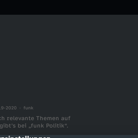
19-2020
funk
ich relevante Themen auf
bt’s bei „funk Politik“.