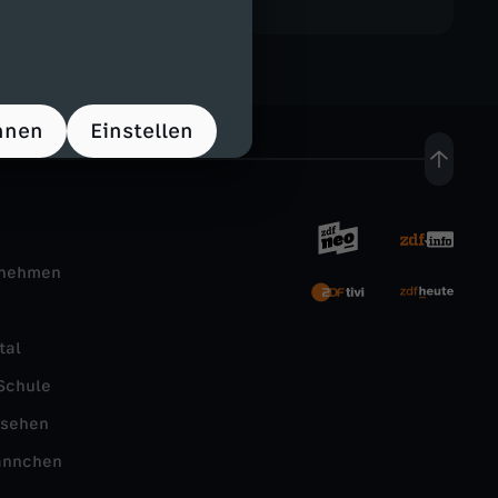
hnen
Einstellen
rnehmen
tal
Schule
nsehen
ännchen