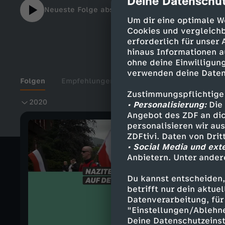
Deine Datenschut
cmp-dialog-des
Neueste Folge abspielen
Um dir eine optimale W
Cookies und vergleichb
erforderlich für unser
hinaus Informationen a
ohne deine Einwilligung
verwenden deine Daten
Folgen
Empfehlungen
Details
Zustimmungspflichtige
2
2020
• Personalisierung:
Die 
Angebot des ZDF an dic
0
personalisieren wir au
ZDFtivi. Daten von Dri
• Social Media und ext
2
Anbietern. Unter ander
0
Du kannst entscheiden,
betrifft nur dein aktu
Datenverarbeitung, für 
"Einstellungen/Ablehn
Deine Datenschutzeinst