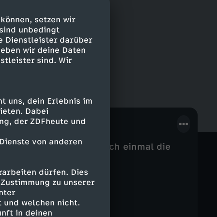
 können, setzen wir
 sind unbedingt
e Dienstleister darüber
geben wir deine Daten
stleister sind. Wir
 uns, dein Erlebnis im
ieten. Dabei
rlich ist Combat 18?
ing, der ZDFheute und
 Dienste von anderen
ebenem Anlass: Hier noch einmal die
arbeiten dürfen. Dies
e Zustimmung zu unserer
nter
 und welchen nicht.
nft in deinen