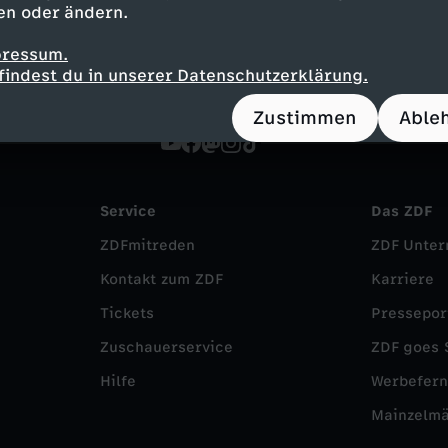
en oder ändern.
pressum.
findest du in unserer Datenschutzerklärung.
Zustimmen
Able
Service
Das ZDF
ZDFmitreden
ZDF Unte
Kontakt zum ZDF
Karriere
Tickets
Pressepor
Zuschauerservice
ZDF goes 
Hilfe
Werbefer
Mainzelm