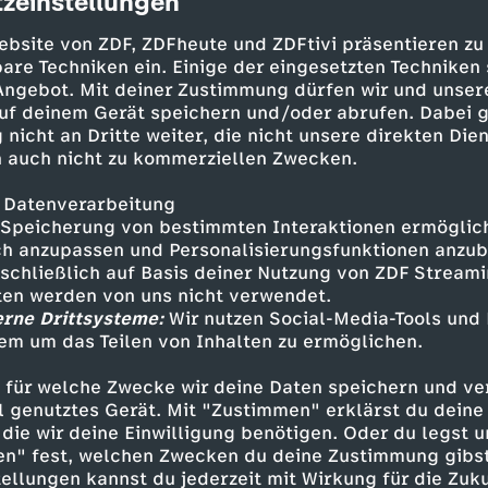
zeinstellungen
cription
ebsite von ZDF, ZDFheute und ZDFtivi präsentieren zu
are Techniken ein. Einige der eingesetzten Techniken
 Angebot. Mit deiner Zustimmung dürfen wir und unser
uf deinem Gerät speichern und/oder abrufen. Dabei 
 nicht an Dritte weiter, die nicht unsere direkten Dien
 auch nicht zu kommerziellen Zwecken.
 Datenverarbeitung
Speicherung von bestimmten Interaktionen ermöglicht
h anzupassen und Personalisierungsfunktionen anzub
Nazi-Terror auf der Spur - Wie gefäh
sschließlich auf Basis deiner Nutzung von ZDF Stream
tten werden von uns nicht verwendet.
30 Min.
23.01.2020
erne Drittsysteme:
Wir nutzen Social-Media-Tools und
Heute wurde Combat 18 verboten. Aus geg
em um das Teilen von Inhalten zu ermöglichen.
Reportage unserer Kollegen von Strg_f.
 für welche Zwecke wir deine Daten speichern und ver
ell genutztes Gerät. Mit "Zustimmen" erklärst du dein
die wir deine Einwilligung benötigen. Oder du legst u
en" fest, welchen Zwecken du deine Zustimmung gibst
ellungen kannst du jederzeit mit Wirkung für die Zuku