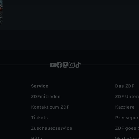
https://go.funk.netImpressum: https://go
kommen? Was passierte in den entscheide
go.funk.net/netiquetteDatenschutz: funk.
technischen Versäumnisse und menschlich
Tragödie? Und wie reagierten Rettungskräf
Katastrophe?
Service
Das ZDF
ZDFmitreden
ZDF Unte
Kontakt zum ZDF
Karriere
Tickets
Pressepor
Zuschauerservice
ZDF goes 
Hilfe
Werbefer