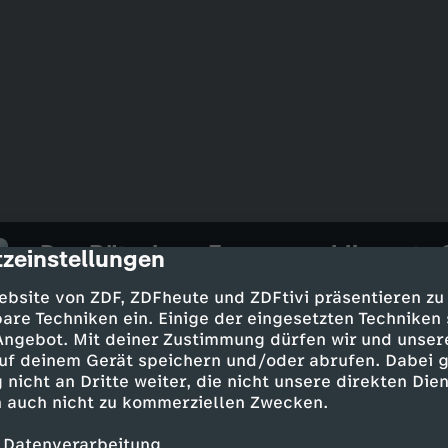
Das Rätsel um Europas schlimmste 
zeinstellungen
cription
UT
21 Min.
04.09.2025
ebsite von ZDF, ZDFheute und ZDFtivi präsentieren zu
In der Nacht auf den 28. September 1994 
are Techniken ein. Einige der eingesetzten Techniken
von Tallinn nach Stockholm. Innerhalb wen
 Angebot. Mit deiner Zustimmung dürfen wir und unser
Menschen sterben, nur 137 überleben. Es i
uf deinem Gerät speichern und/oder abrufen. Dabei 
der europäischen Nachkriegsgeschichte.Di
 nicht an Dritte weiter, die nicht unsere direkten Dien
Konstruktionsmängel und schwere See als
 auch nicht zu kommerziellen Zwecken.
widersprüchliche Aussagen, fehlende Bewe
 Datenverarbeitung