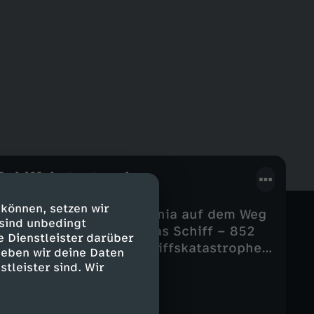
Schiffskatastrophe
 können, setzen wir
sinkt die Autofähre Estonia auf dem Weg
 sind unbedingt
iger Minuten kentert das Schiff – 852
e Dienstleister darüber
st eine der größten Schiffskatastrophen
geben wir deine Daten
e offizielle Untersuchung nennt
stleister sind. Wir
 Hauptursachen. Doch bis heute sorgen
ise und später veröffentlichte