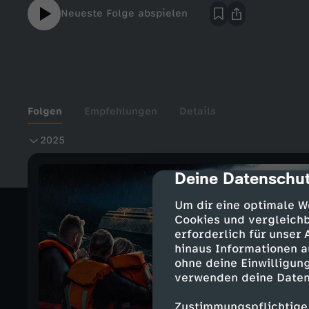
Neueste Folge abspielen
Folgen
Empfehlungen
Details
2
2025
0
Deine Datenschut
cmp-dialog-des
2
Um dir eine optimale W
Cookies und vergleichb
erforderlich für unser
5
hinaus Informationen a
ohne deine Einwilligung
verwenden deine Daten
Zustimmungspflichtige