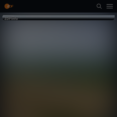
Zurück
ZDFinfo
ZDFinfo
Geniale Bauten
der Römer
Architektur
Dokumentation
erkenntnisreich
Neueste Folge abspielen
Mehr