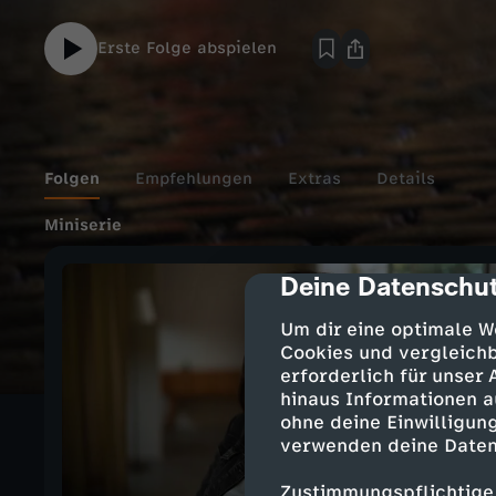
Erste Folge abspielen
Folgen
Empfehlungen
Extras
Details
Miniserie
Deine Datenschut
cmp-dialog-des
Um dir eine optimale W
Cookies und vergleichb
erforderlich für unser
hinaus Informationen a
ohne deine Einwilligung
verwenden deine Daten
Zustimmungspflichtige