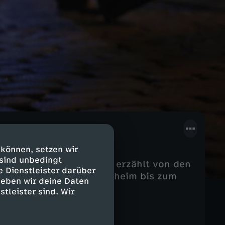
 können, setzen wir
 sind unbedingt
ag als Prostituierte. Sie erzählt von den
e Dienstleister darüber
vom Spielplatz im Kinderheim bis zum
geben wir deine Daten
stleister sind. Wir