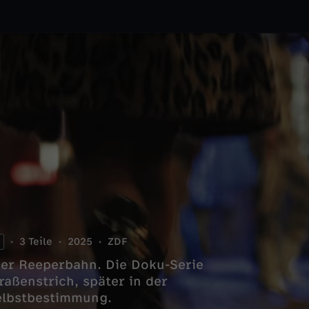
2
3 Teile
2025
ZDF
der Reeperbahn. Die Doku-Serie
raßenstrich, später in der
Selbstbestimmung.