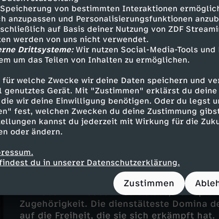
Speicherung von bestimmten Interaktionen ermöglicht
h anzupassen und Personalisierungsfunktionen anzub
Folge 2
sschließlich auf Basis deiner Nutzung von ZDF Stream
Rotlichtmilieu
tten werden von uns nicht verwendet.
erne Drittsysteme:
Wir nutzen Social-Media-Tools und
UT
12
47 Min.
2025
em um das Teilen von Inhalten zu ermöglichen.
Heute ist Manuela Freitag dienstälteste D
wie sie ihre Jahre als Jugendliche zwische
 für welche Zwecke wir deine Daten speichern und ver
Volljährigkeit verbrachte.
ell genutztes Gerät. Mit "Zustimmen" erklärst du dein
die wir deine Einwilligung benötigen. Oder du legst u
en" fest, welchen Zwecken du deine Zustimmung gibst
ellungen kannst du jederzeit mit Wirkung für die Zuku
en oder ändern.
pressum.
Folge 3
findest du in unserer Datenschutzerklärung.
Reifeprüfung
UT
12
45 Min.
2025
Zustimmen
Able
Ein Leben im Rausch des Geldes, der Spie
Zugehörigkeit. Die dienstälteste Domina de
auf die Freiheit, die sie sich erkämpft hat.