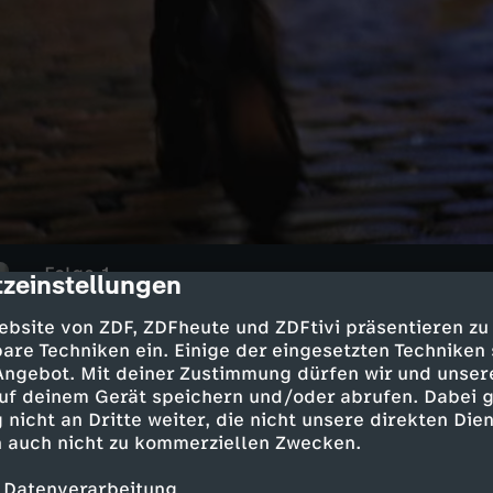
Folge 1
zeinstellungen
cription
Rebellion
ebsite von ZDF, ZDFheute und ZDFtivi präsentieren zu
UT
12
44 Min.
2025
are Techniken ein. Einige der eingesetzten Techniken
Seit über 30 Jahren arbeitet Manuela Freit
 Angebot. Mit deiner Zustimmung dürfen wir und unser
rebellischen Anfängen ihrer Geschichte - 
uf deinem Gerät speichern und/oder abrufen. Dabei 
Bremer Straßenstrich.
 nicht an Dritte weiter, die nicht unsere direkten Dien
 auch nicht zu kommerziellen Zwecken.
 Datenverarbeitung