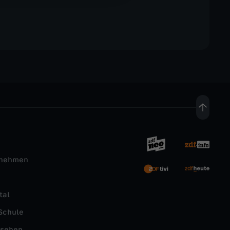
rnehmen
tal
Schule
nsehen