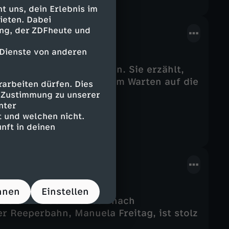
 uns, dein Erlebnis im
ieten. Dabei
ing, der ZDFheute und
 Dienste von anderen
omina auf der Reeperbahn. Sie erzählt,
n Freiern, Feiern und dem Warten auf die
arbeiten dürfen. Dies
e Zustimmung zu unserer
nter
 und welchen nicht.
nft in deinen
hnen
Einstellen
lsucht und dem Wunsch nach
r Reeperbahn, Manuela Freitag, ist stolz