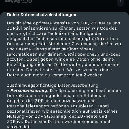
P
-
B
c
l
e
f
-
e
a
l
e
i
u
d
a
n
e
z
e
u
P
-
k
m
h
Deine Datenschutzeinstellungen
cmp-dialog-description
o
P
n
k
i
l
o
c
e
l
u
r
p
r
Um dir eine optimale Website von ZDF, ZDFheute und
l
o
P
l
F
l
ZDFtivi präsentieren zu können, setzen wir Cookies
r
o
,
t
c
i
und vergleichbare Techniken ein. Einige der
n
h
s
l
n
s
l
e
s
k
eingesetzten Techniken sind unbedingt erforderlich
o
r
u
t
k
F
u
für unser Angebot. Mit deiner Zustimmung dürfen wir
h
h
s
e
l
Mehr ZDF
Service
und unsere Dienstleister darüber hinaus
-
,
p
a
D
a
Informationen auf deinem Gerät speichern und/oder
k
a
n
h
a
u
e
ZDF-Apps
ZDFmitreden
.
r
abrufen. Dabei geben wir deine Daten ohne deine
L
n
i
L
.
o
t
F
Einwilligung nicht an Dritte weiter, die nicht unsere
l
Smart TV
Kontakt zum ZDF
a
u
g
direkten Dienstleister sind. Wir verwenden deine
i
l
ß
l
J
e
Daten auch nicht zu kommerziellen Zwecken.
e
a
g
ZDFtext
Tickets
e
.
r
z
B
d
l
e
e
s
d
b
l
Zustimmungspflichtige Datenverarbeitung
Livestreams
Zuschauerservice
u
s
a
c
a
• Personalisierung:
Die Speicherung von bestimmten
g
.
t
-
e
Sendungen A-Z
Hilfe
Interaktionen ermöglicht uns, dein Erlebnis im
d
n
n
-
e
a
e
n
L
Angebot des ZDF an dich anzupassen und
g
h
d
TV-Programm
e
?
l
S
Personalisierungsfunktionen anzubieten. Dabei
r
e
.
personalisieren wir ausschließlich auf Basis deiner
m
r
l
s
g
e
Nutzung von ZDF Streaming, der ZDFheute und
u
d
e
n
e
t
F
ZDFtivi. Daten von Dritten werden von uns nicht
r
D
Das ZDF
verwendet.