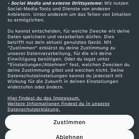
e
F
l
p
.
b
e
e
r
• Social Media und externe Drittsysteme:
Wir nutzen
d
r
a
ZDF Unternehmen
r
Social-Media-Tools und Dienste von anderen
F
i
h
r
,
o
S
e
Anbietern. Unter anderem um das Teilen von Inhalten
Karriere
d
m
F
e
*
r
zu ermöglichen.
a
r
e
Presseportal
r
a
F
r
t
n
Du kannst entscheiden, für welche Zwecke wir deine
e
B
r
n
i
s
ZDF goes Schule
u
Daten speichern und verarbeiten dürfen. Dies
a
I
a
u
r
t
betrifft nur dein aktuell genutztes Gerät. Mit
a
s
Werbefernsehen
r
o
a
"Zustimmen" erklärst du deine Zustimmung zu
n
m
e
unserer Datenverarbeitung, für die wir deine
u
n
Mainzelmännchen
l
e
e
s
r
Einwilligung benötigen. Oder du legst unter
F
o
u
n
i
"Einstellungen/Ablehnen" fest, welchen Zwecken du
n
e
t
deine Zustimmung gibst und welchen nicht. Deine
s
n
i
t
.
Datenschutzeinstellungen kannst du jederzeit mit
r
m
e
e
t
-
Wirkung für die Zukunft in deinen Einstellungen
n
e
F
-
h
u
widerrufen oder ändern.
a
i
n
n
D
2
Hier findest du das Impressum.
-
r
u
2
e
d
Partner
Weitere Informationen findest du in unserer
u
m
-
i
r
Datenschutzerklärung.
0
2
v
ß
0
i
i
e
F
2
Zustimmen
m
u
2
0
i
b
2
t
o
Ablehnen