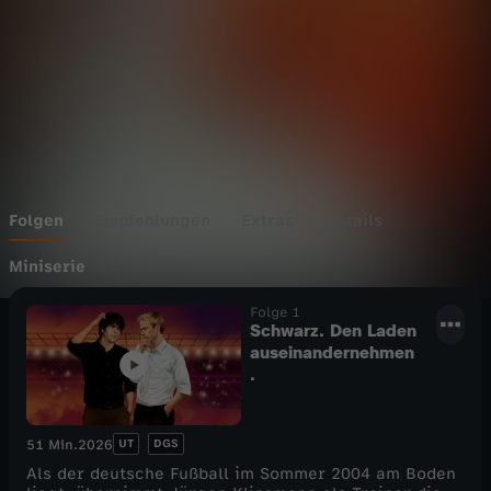
n
S
o
m
m
Folgen
Empfehlungen
Extras
Details
e
Miniserie
Folge 1
r
Schwarz. Den Laden
auseinandernehmen
m
.
ä
UT
DGS
51 Min.
2026
r
Als der deutsche Fußball im Sommer 2004 am Boden