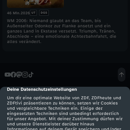
s
UT
DGS
46 Min.
2026
c
WM 2006: Niemand glaubt an das Team, bis
Außenseiter Odonkor zur Flanke ansetzt und ein
ganzes Land in Ekstase versetzt. Triumph, Tränen,
h
Abschiede – eine emotionale Achterbahnfahrt, die
alles verändert.
l
a
n
d
Deine Datenschutzeinstellungen
cmp-dialog-description
Um dir eine optimale Website von ZDF, ZDFheute und
s
ZDFtivi präsentieren zu können, setzen wir Cookies
und vergleichbare Techniken ein. Einige der
eingesetzten Techniken sind unbedingt erforderlich
W
für unser Angebot. Mit deiner Zustimmung dürfen wir
Mehr ZDF
Service
und unsere Dienstleister darüber hinaus
Informationen auf deinem Gerät speichern und/oder