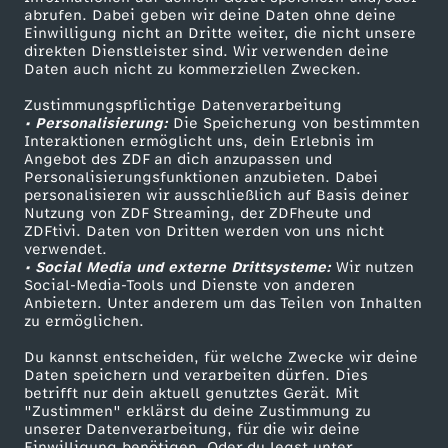
e
ZDF-Apps
ZDFmitreden
abrufen. Dabei geben wir deine Daten ohne deine
Einwilligung nicht an Dritte weiter, die nicht unsere
Smart TV
Kontakt zum ZDF
g
direkten Dienstleister sind. Wir verwenden deine
Daten auch nicht zu kommerziellen Zwecken.
ZDFtext
Tickets
z
Zustimmungspflichtige Datenverarbeitung
Livestreams
Zuschauerservice
• Personalisierung:
Die Speicherung von bestimmten
Sendungen A-Z
Hilfe
Interaktionen ermöglicht uns, dein Erlebnis im
u
Angebot des ZDF an dich anzupassen und
TV-Programm
Personalisierungsfunktionen anzubieten. Dabei
r
personalisieren wir ausschließlich auf Basis deiner
Nutzung von ZDF Streaming, der ZDFheute und
ZDFtivi. Daten von Dritten werden von uns nicht
W
Das ZDF
verwendet.
• Social Media und externe Drittsysteme:
Wir nutzen
ZDF Unternehmen
Social-Media-Tools und Dienste von anderen
M
Anbietern. Unter anderem um das Teilen von Inhalten
Karriere
zu ermöglichen.
2
Presseportal
Du kannst entscheiden, für welche Zwecke wir deine
ZDF goes Schule
Daten speichern und verarbeiten dürfen. Dies
0
betrifft nur dein aktuell genutztes Gerät. Mit
Werbefernsehen
"Zustimmen" erklärst du deine Zustimmung zu
unserer Datenverarbeitung, für die wir deine
0
Mainzelmännchen
Einwilligung benötigen. Oder du legst unter