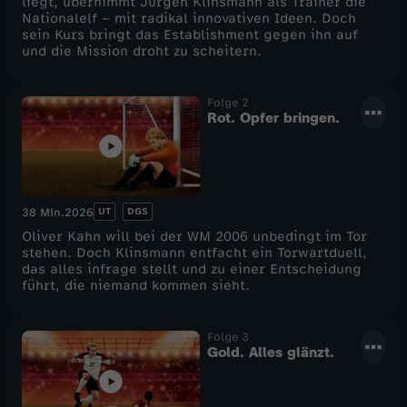
liegt, übernimmt Jürgen Klinsmann als Trainer die
Nationalelf – mit radikal innovativen Ideen. Doch
c
sein Kurs bringt das Establishment gegen ihn auf
und die Mission droht zu scheitern.
h
Folge 2
e
Rot. Opfer bringen.
n
-
UT
DGS
38 Min.
2026
Oliver Kahn will bei der WM 2006 unbedingt im Tor
D
stehen. Doch Klinsmann entfacht ein Torwartduell,
das alles infrage stellt und zu einer Entscheidung
führt, die niemand kommen sieht.
e
u
Folge 3
Gold. Alles glänzt.
t