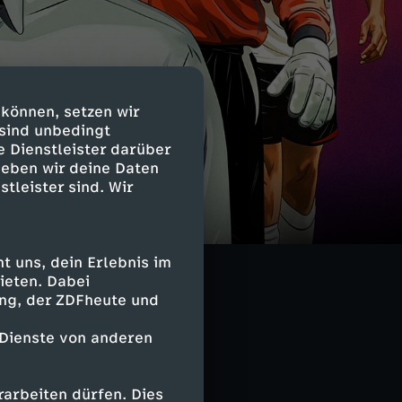
 können, setzen wir
 sind unbedingt
e Dienstleister darüber
geben wir deine Daten
stleister sind. Wir
gen Klinsmanns
elektrisiert und
 uns, dein Erlebnis im
ieten. Dabei
ing, der ZDFheute und
 Dienste von anderen
te Vorgeschichte
iner ganzen
n: u.a.
arbeiten dürfen. Dies