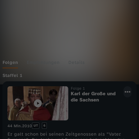
Folgen
Empfehlungen
Details
Staffel 1
Folge 1
Karl der Große und
die Sachsen
UT
6
44 Min.
2010
Er galt schon bei seinen Zeitgenossen als "Vater