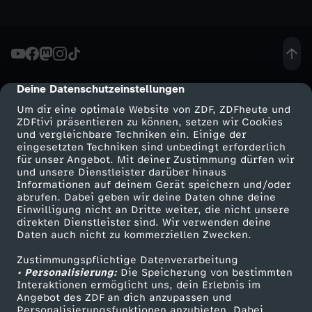
Deine Datenschutzeinstellungen
cmp-dialog-description
Um dir eine optimale Website von ZDF, ZDFheute und
ZDFtivi präsentieren zu können, setzen wir Cookies
und vergleichbare Techniken ein. Einige der
eingesetzten Techniken sind unbedingt erforderlich
für unser Angebot. Mit deiner Zustimmung dürfen wir
Mehr ZDF
Service
und unsere Dienstleister darüber hinaus
Informationen auf deinem Gerät speichern und/oder
ZDF-Apps
ZDFmitreden
abrufen. Dabei geben wir deine Daten ohne deine
Einwilligung nicht an Dritte weiter, die nicht unsere
Smart TV
Kontakt zum ZDF
direkten Dienstleister sind. Wir verwenden deine
Daten auch nicht zu kommerziellen Zwecken.
ZDFtext
Tickets
Zustimmungspflichtige Datenverarbeitung
Livestreams
Zuschauerservice
• Personalisierung:
Die Speicherung von bestimmten
Sendungen A-Z
Hilfe
Interaktionen ermöglicht uns, dein Erlebnis im
Angebot des ZDF an dich anzupassen und
TV-Programm
Personalisierungsfunktionen anzubieten. Dabei