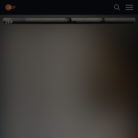
Zurück
Terra X
ZDF
ZDF
Die
Deutschen
Geschichte
Dokumentation
informativ
Erste Folge abspielen
Mehr