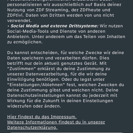
personalisieren wir ausschließlich auf Basis deiner
Nutzung von ZDF Streaming, der ZDFheute und
ZDFtivi. Daten von Dritten werden von uns nicht
Das ZDF
verwendet.
• Social Media und externe Drittsysteme:
Wir nutzen
ZDF Unternehmen
Social-Media-Tools und Dienste von anderen
Anbietern. Unter anderem um das Teilen von Inhalten
Karriere
zu ermöglichen.
Presseportal
Du kannst entscheiden, für welche Zwecke wir deine
ZDF goes Schule
Daten speichern und verarbeiten dürfen. Dies
betrifft nur dein aktuell genutztes Gerät. Mit
Werbefernsehen
"Zustimmen" erklärst du deine Zustimmung zu
unserer Datenverarbeitung, für die wir deine
Mainzelmännchen
Einwilligung benötigen. Oder du legst unter
"Einstellungen/Ablehnen" fest, welchen Zwecken du
deine Zustimmung gibst und welchen nicht. Deine
Datenschutzeinstellungen kannst du jederzeit mit
Wirkung für die Zukunft in deinen Einstellungen
widerrufen oder ändern.
Hier findest du das Impressum.
Partner
Weitere Informationen findest du in unserer
Datenschutzerklärung.