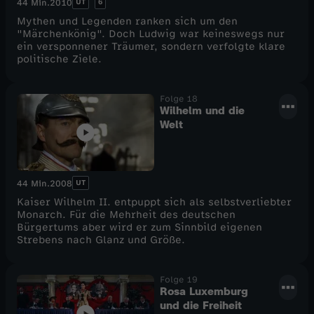
UT
6
44 Min.
2010
Mythen und Legenden ranken sich um den
"Märchenkönig". Doch Ludwig war keineswegs nur
ein versponnener Träumer, sondern verfolgte klare
politische Ziele.
Folge 18
Wilhelm und die
Welt
UT
44 Min.
2008
Kaiser Wilhelm II. entpuppt sich als selbstverliebter
Monarch. Für die Mehrheit des deutschen
Bürgertums aber wird er zum Sinnbild eigenen
Strebens nach Glanz und Größe.
Folge 19
Rosa Luxemburg
und die Freiheit