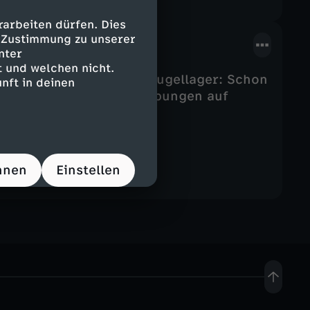
arbeiten dürfen. Dies
e Zustimmung zu unserer
nter
 und welchen nicht.
hrscheinlich ältesten Kugellager: Schon
nft in deinen
 fasziniert, wie Ausgrabungen auf
hnen
Einstellen