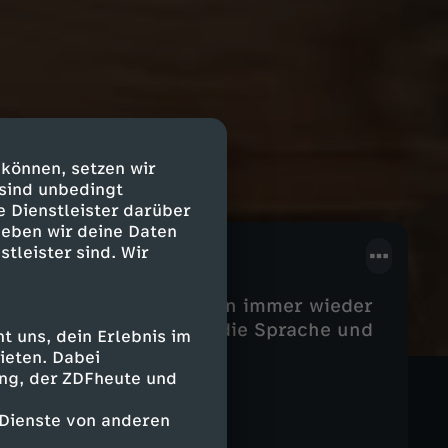
 können, setzen wir
 sind unbedingt
e Dienstleister darüber
geben wir deine Daten
stleister sind. Wir
 zu verschiedenen Zeiten immer wieder
n, muss man mehr über die Sprache und
 uns, dein Erlebnis im
ieten. Dabei
ing, der ZDFheute und
 Dienste von anderen