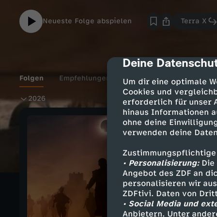
Neueste Folge abspielen
Terra X
Deine Datenschut
cmp-dialog-des
Folgen
Empfehlungen
Extras
Details
Um dir eine optimale W
Cookies und vergleichb
2
2026
erforderlich für unser
hinaus Informationen a
0
ohne deine Einwilligung
verwenden deine Daten
2
Zustimmungspflichtige
• Personalisierung:
Die 
6
Angebot des ZDF an dic
personalisieren wir au
ZDFtivi. Daten von Dri
• Social Media und ext
Anbietern. Unter ander