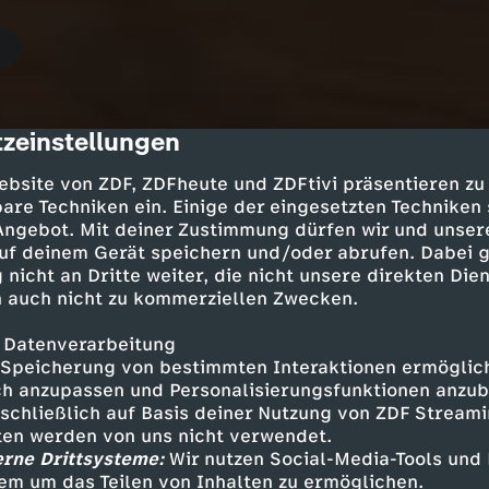
zeinstellungen
cription
ebsite von ZDF, ZDFheute und ZDFtivi präsentieren zu
are Techniken ein. Einige der eingesetzten Techniken
 Angebot. Mit deiner Zustimmung dürfen wir und unser
uf deinem Gerät speichern und/oder abrufen. Dabei 
Magische Zeichen
 nicht an Dritte weiter, die nicht unsere direkten Dien
 auch nicht zu kommerziellen Zwecken.
AD
UT
DGS
44 Min.
18.02.2026
Schrift wurde an verschiedenen Orten und
 Datenverarbeitung
neu erfunden. Um sie entziffern zu könne
Speicherung von bestimmten Interaktionen ermöglicht
Kultur der Menschen wissen.
h anzupassen und Personalisierungsfunktionen anzub
sschließlich auf Basis deiner Nutzung von ZDF Stream
tten werden von uns nicht verwendet.
erne Drittsysteme:
Wir nutzen Social-Media-Tools und
em um das Teilen von Inhalten zu ermöglichen.