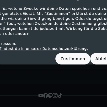
 für welche Zwecke wir deine Daten speichern und ver
ell genutztes Gerät. Mit "Zustimmen" erklärst du dein
Geheimnisvolle Kugeln
die wir deine Einwilligung benötigen. Oder du legst u
AD
UT
DGS
44 Min.
18.02.2026
en" fest, welchen Zwecken du deine Zustimmung gibst
Vom Geschoss über den Ball bis hin zum wa
ellungen kannst du jederzeit mit Wirkung für die Zuku
unsere Ur-Ur-Ur-Ahnen waren von der Form
en oder ändern.
verschiedenen Kontinenten zeigen.
pressum.
findest du in unserer Datenschutzerklärung.
Zustimmen
Able