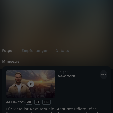
Folgen
Empfehlungen
Details
Miniserie
Folge 1
New York
AD
UT
DGS
44 Min.
2024
Für viele ist New York die Stadt der Städte: eine