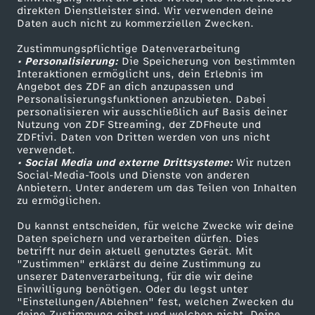
Smart TV
Kontakt zum ZDF
direkten Dienstleister sind. Wir verwenden deine
Daten auch nicht zu kommerziellen Zwecken.
ZDFtext
Tickets
Zustimmungspflichtige Datenverarbeitung
Livestreams
Zuschauerservice
• Personalisierung:
Die Speicherung von bestimmten
Sendungen A-Z
Hilfe
Interaktionen ermöglicht uns, dein Erlebnis im
Angebot des ZDF an dich anzupassen und
TV-Programm
Personalisierungsfunktionen anzubieten. Dabei
personalisieren wir ausschließlich auf Basis deiner
Nutzung von ZDF Streaming, der ZDFheute und
ZDFtivi. Daten von Dritten werden von uns nicht
Das ZDF
verwendet.
• Social Media und externe Drittsysteme:
Wir nutzen
ZDF Unternehmen
Social-Media-Tools und Dienste von anderen
Anbietern. Unter anderem um das Teilen von Inhalten
Karriere
zu ermöglichen.
Presseportal
Du kannst entscheiden, für welche Zwecke wir deine
ZDF goes Schule
Daten speichern und verarbeiten dürfen. Dies
betrifft nur dein aktuell genutztes Gerät. Mit
Werbefernsehen
"Zustimmen" erklärst du deine Zustimmung zu
unserer Datenverarbeitung, für die wir deine
Mainzelmännchen
Einwilligung benötigen. Oder du legst unter
"Einstellungen/Ablehnen" fest, welchen Zwecken du
deine Zustimmung gibst und welchen nicht. Deine