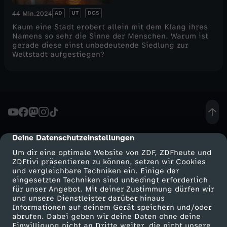
AD
UT
DGS
44 Min.
2024
Kaum eine Stadt erobert allein mit dem Klang ihres
Namens so sehr die Sinne der Menschen. Warum ist
gerade diese einst unbedeutende Siedlung zur
Weltstadt aufgestiegen?
Deine Datenschutzeinstellungen
cmp-dialog-description
Um dir eine optimale Website von ZDF, ZDFheute und
ZDFtivi präsentieren zu können, setzen wir Cookies
und vergleichbare Techniken ein. Einige der
eingesetzten Techniken sind unbedingt erforderlich
für unser Angebot. Mit deiner Zustimmung dürfen wir
Mehr ZDF
Service
und unsere Dienstleister darüber hinaus
Informationen auf deinem Gerät speichern und/oder
ZDF-Apps
ZDFmitreden
abrufen. Dabei geben wir deine Daten ohne deine
Einwilligung nicht an Dritte weiter, die nicht unsere