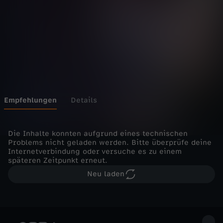
l
l
:
A
b
Empfehlungen
Details
s
Die Inhalte konnten aufgrund eines technischen
Problems nicht geladen werden. Bitte überprüfe deine
c
Internetverbindung oder versuche es zu einem
späteren Zeitpunkt erneut.
h
Neu laden
i
e