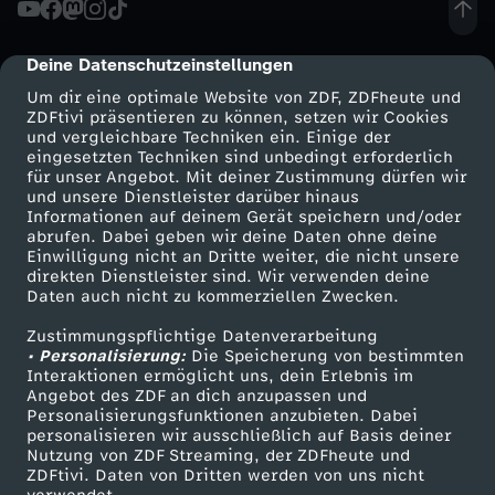
d
Deine Datenschutzeinstellungen
cmp-dialog-description
e
Um dir eine optimale Website von ZDF, ZDFheute und
ZDFtivi präsentieren zu können, setzen wir Cookies
und vergleichbare Techniken ein. Einige der
i
eingesetzten Techniken sind unbedingt erforderlich
für unser Angebot. Mit deiner Zustimmung dürfen wir
n
Mehr ZDF
Service
und unsere Dienstleister darüber hinaus
Informationen auf deinem Gerät speichern und/oder
ZDF-Apps
ZDFmitreden
abrufen. Dabei geben wir deine Daten ohne deine
e
Einwilligung nicht an Dritte weiter, die nicht unsere
Smart TV
Kontakt zum ZDF
direkten Dienstleister sind. Wir verwenden deine
Daten auch nicht zu kommerziellen Zwecken.
r
ZDFtext
Tickets
Zustimmungspflichtige Datenverarbeitung
Livestreams
Zuschauerservice
T
• Personalisierung:
Die Speicherung von bestimmten
Sendungen A-Z
Hilfe
Interaktionen ermöglicht uns, dein Erlebnis im
Angebot des ZDF an dich anzupassen und
i
TV-Programm
Personalisierungsfunktionen anzubieten. Dabei
personalisieren wir ausschließlich auf Basis deiner
Nutzung von ZDF Streaming, der ZDFheute und
s
ZDFtivi. Daten von Dritten werden von uns nicht
Das ZDF