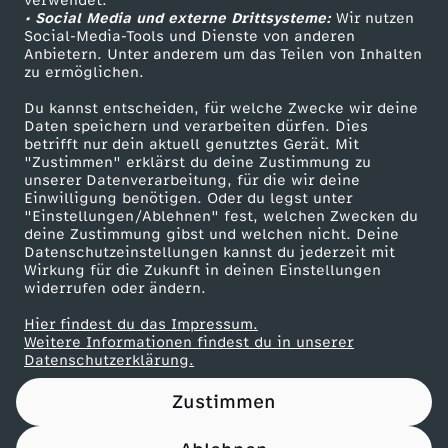
verwendet.
c
• Social Media und externe Drittsysteme:
Wir nutzen
ZDF Unternehmen
Social-Media-Tools und Dienste von anderen
Anbietern. Unter anderem um das Teilen von Inhalten
Karriere
h
zu ermöglichen.
Presseportal
Du kannst entscheiden, für welche Zwecke wir deine
t
ZDF goes Schule
Daten speichern und verarbeiten dürfen. Dies
betrifft nur dein aktuell genutztes Gerät. Mit
Werbefernsehen
e
"Zustimmen" erklärst du deine Zustimmung zu
unserer Datenverarbeitung, für die wir deine
Mainzelmännchen
Einwilligung benötigen. Oder du legst unter
n
"Einstellungen/Ablehnen" fest, welchen Zwecken du
deine Zustimmung gibst und welchen nicht. Deine
Datenschutzeinstellungen kannst du jederzeit mit
n
Wirkung für die Zukunft in deinen Einstellungen
widerrufen oder ändern.
i
Hier findest du das Impressum.
Partner
Weitere Informationen findest du in unserer
s
Datenschutzerklärung.
-
Zustimmen