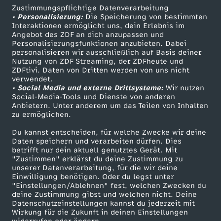
Zustimmungspflichtige Datenverarbeitung
Livestreams
Zuschauerservice
• Personalisierung:
Die Speicherung von bestimmten
Sendungen A-Z
Hilfe
Interaktionen ermöglicht uns, dein Erlebnis im
Angebot des ZDF an dich anzupassen und
TV-Programm
Personalisierungsfunktionen anzubieten. Dabei
personalisieren wir ausschließlich auf Basis deiner
Nutzung von ZDF Streaming, der ZDFheute und
ZDFtivi. Daten von Dritten werden von uns nicht
Das ZDF
verwendet.
• Social Media und externe Drittsysteme:
Wir nutzen
ZDF Unternehmen
Social-Media-Tools und Dienste von anderen
Anbietern. Unter anderem um das Teilen von Inhalten
Karriere
zu ermöglichen.
Presseportal
Du kannst entscheiden, für welche Zwecke wir deine
ZDF goes Schule
Daten speichern und verarbeiten dürfen. Dies
betrifft nur dein aktuell genutztes Gerät. Mit
Werbefernsehen
"Zustimmen" erklärst du deine Zustimmung zu
unserer Datenverarbeitung, für die wir deine
Mainzelmännchen
Einwilligung benötigen. Oder du legst unter
"Einstellungen/Ablehnen" fest, welchen Zwecken du
deine Zustimmung gibst und welchen nicht. Deine
Datenschutzeinstellungen kannst du jederzeit mit
Wirkung für die Zukunft in deinen Einstellungen