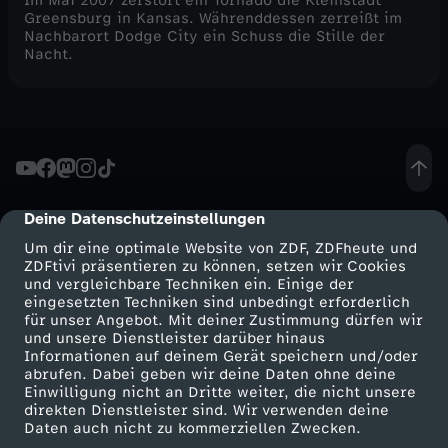
Im Mai 2007 zerstört ein Tornado die Kleinstadt
Greensburg in Kansas. Währenddessen zerreißt im
Nachbarort Dodge City ein Schuss die Stille der
Nacht.
Deine Datenschutzeinstellungen
cmp-dialog-description
Um dir eine optimale Website von ZDF, ZDFheute und
ZDFtivi präsentieren zu können, setzen wir Cookies
und vergleichbare Techniken ein. Einige der
eingesetzten Techniken sind unbedingt erforderlich
für unser Angebot. Mit deiner Zustimmung dürfen wir
Mehr ZDF
Service
und unsere Dienstleister darüber hinaus
Informationen auf deinem Gerät speichern und/oder
ZDF-Apps
ZDFmitreden
abrufen. Dabei geben wir deine Daten ohne deine
Einwilligung nicht an Dritte weiter, die nicht unsere
Smart TV
Kontakt zum ZDF
direkten Dienstleister sind. Wir verwenden deine
Daten auch nicht zu kommerziellen Zwecken.
ZDFtext
Tickets