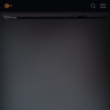
Zurück
Trailer
ZDFinfo
ZDFinfo
Last Night Out -
Die letzte Nacht
True Crime
Dokumentation
abgründig
Neueste Folge abspielen
Trailer
Mehr