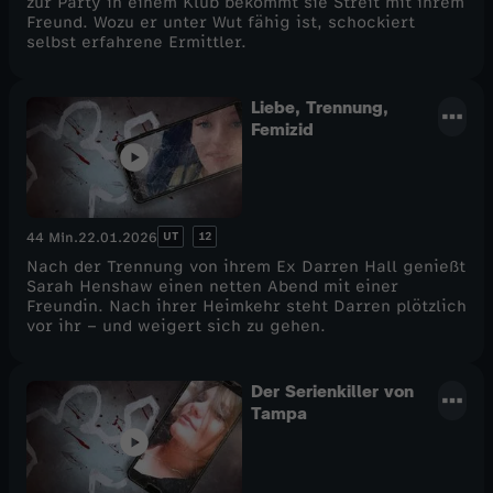
zur Party in einem Klub bekommt sie Streit mit ihrem
Freund. Wozu er unter Wut fähig ist, schockiert
selbst erfahrene Ermittler.
Liebe, Trennung,
Femizid
UT
12
44 Min.
22.01.2026
Nach der Trennung von ihrem Ex Darren Hall genießt
Sarah Henshaw einen netten Abend mit einer
Freundin. Nach ihrer Heimkehr steht Darren plötzlich
vor ihr – und weigert sich zu gehen.
Der Serienkiller von
Tampa