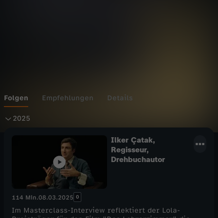
c
l
a
s
s
Folgen
Empfehlungen
Details
2
2025
0
Ilker Çatak,
Regisseur,
Drehbuchautor
2
5
0
114 Min.
08.03.2025
Im Masterclass-Interview reflektiert der Lola-