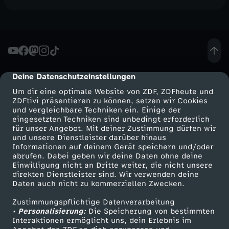
Deine Datenschutzeinstellungen
cmp-dialog-description
Um dir eine optimale Website von ZDF, ZDFheute und
ZDFtivi präsentieren zu können, setzen wir Cookies
und vergleichbare Techniken ein. Einige der
eingesetzten Techniken sind unbedingt erforderlich
für unser Angebot. Mit deiner Zustimmung dürfen wir
Mehr ZDF
Service
und unsere Dienstleister darüber hinaus
Informationen auf deinem Gerät speichern und/oder
ZDF-Apps
ZDFmitreden
abrufen. Dabei geben wir deine Daten ohne deine
Einwilligung nicht an Dritte weiter, die nicht unsere
Smart TV
Kontakt zum ZDF
direkten Dienstleister sind. Wir verwenden deine
Daten auch nicht zu kommerziellen Zwecken.
ZDFtext
Tickets
Zustimmungspflichtige Datenverarbeitung
Livestreams
Zuschauerservice
• Personalisierung:
Die Speicherung von bestimmten
Sendungen A-Z
Hilfe
Interaktionen ermöglicht uns, dein Erlebnis im