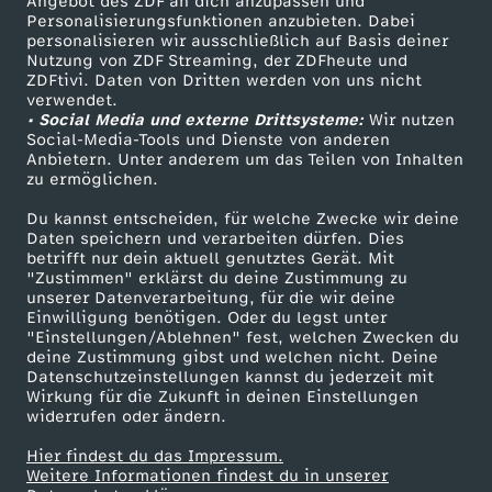
Angebot des ZDF an dich anzupassen und
TV-Programm
Personalisierungsfunktionen anzubieten. Dabei
personalisieren wir ausschließlich auf Basis deiner
Nutzung von ZDF Streaming, der ZDFheute und
ZDFtivi. Daten von Dritten werden von uns nicht
Das ZDF
verwendet.
• Social Media und externe Drittsysteme:
Wir nutzen
ZDF Unternehmen
Social-Media-Tools und Dienste von anderen
Anbietern. Unter anderem um das Teilen von Inhalten
Karriere
zu ermöglichen.
Presseportal
Du kannst entscheiden, für welche Zwecke wir deine
ZDF goes Schule
Daten speichern und verarbeiten dürfen. Dies
betrifft nur dein aktuell genutztes Gerät. Mit
Werbefernsehen
"Zustimmen" erklärst du deine Zustimmung zu
unserer Datenverarbeitung, für die wir deine
Mainzelmännchen
Einwilligung benötigen. Oder du legst unter
"Einstellungen/Ablehnen" fest, welchen Zwecken du
deine Zustimmung gibst und welchen nicht. Deine
Datenschutzeinstellungen kannst du jederzeit mit
Wirkung für die Zukunft in deinen Einstellungen
widerrufen oder ändern.
Hier findest du das Impressum.
Partner
Weitere Informationen findest du in unserer