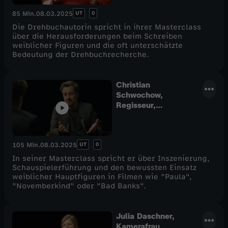
UT
0
85 Min.
08.03.2025
Die Drehbuchautorin spricht in ihrer Masterclass
über die Herausforderungen beim Schreiben
weiblicher Figuren und die oft unterschätzte
Bedeutung der Drehbuchrecherche.
Christian
Schwochow,
Regisseur,
Drehbuchautor
UT
0
105 Min.
08.03.2025
In seiner Masterclass spricht er über Inszenierung,
Schauspielerführung und den bewussten Einsatz
weiblicher Hauptfiguren in Filmen wie "Paula",
"Novemberkind" oder "Bad Banks".
Julia Daschner,
Kamerafrau