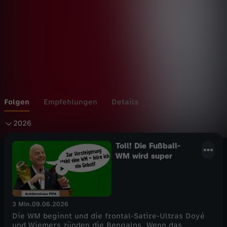
:
T
o
l
l
Folgen
Empfehlungen
Details
2
!
2026
0
Toll! Die Fußball-
WM wird super
2
6
3 Min.
09.06.2026
Die WM beginnt und die frontal-Satire-Ultras Doyé
und Wiemers zünden die Bengalos. Wenn das