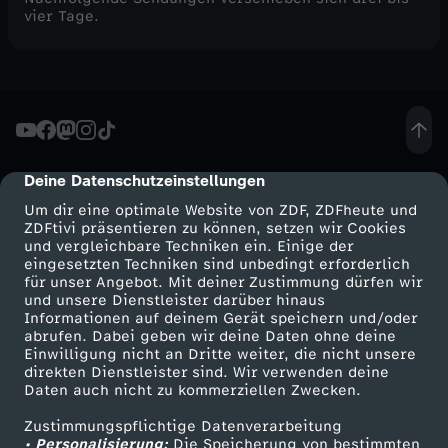
vier Tage.
Deine Datenschutzeinstellungen
cmp-dialog-description
Um dir eine optimale Website von ZDF, ZDFheute und
ZDFtivi präsentieren zu können, setzen wir Cookies
und vergleichbare Techniken ein. Einige der
eingesetzten Techniken sind unbedingt erforderlich
für unser Angebot. Mit deiner Zustimmung dürfen wir
Mehr ZDF
Service
und unsere Dienstleister darüber hinaus
Informationen auf deinem Gerät speichern und/oder
ZDF-Apps
ZDFmitreden
abrufen. Dabei geben wir deine Daten ohne deine
Einwilligung nicht an Dritte weiter, die nicht unsere
Smart TV
Kontakt zum ZDF
direkten Dienstleister sind. Wir verwenden deine
Daten auch nicht zu kommerziellen Zwecken.
ZDFtext
Tickets
Zustimmungspflichtige Datenverarbeitung
Livestreams
Zuschauerservice
• Personalisierung:
Die Speicherung von bestimmten