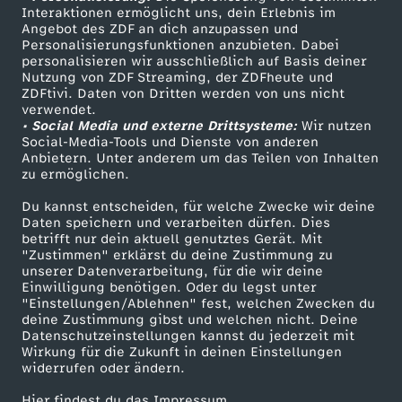
Sendungen A-Z
Hilfe
Interaktionen ermöglicht uns, dein Erlebnis im
Angebot des ZDF an dich anzupassen und
TV-Programm
Personalisierungsfunktionen anzubieten. Dabei
personalisieren wir ausschließlich auf Basis deiner
Nutzung von ZDF Streaming, der ZDFheute und
ZDFtivi. Daten von Dritten werden von uns nicht
Das ZDF
verwendet.
• Social Media und externe Drittsysteme:
Wir nutzen
ZDF Unternehmen
Social-Media-Tools und Dienste von anderen
Anbietern. Unter anderem um das Teilen von Inhalten
Karriere
zu ermöglichen.
Presseportal
Du kannst entscheiden, für welche Zwecke wir deine
ZDF goes Schule
Daten speichern und verarbeiten dürfen. Dies
betrifft nur dein aktuell genutztes Gerät. Mit
Werbefernsehen
"Zustimmen" erklärst du deine Zustimmung zu
unserer Datenverarbeitung, für die wir deine
Mainzelmännchen
Einwilligung benötigen. Oder du legst unter
"Einstellungen/Ablehnen" fest, welchen Zwecken du
deine Zustimmung gibst und welchen nicht. Deine
Datenschutzeinstellungen kannst du jederzeit mit
Wirkung für die Zukunft in deinen Einstellungen
widerrufen oder ändern.
Hier findest du das Impressum.