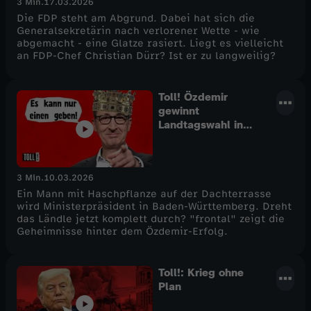
3 Min.
17.03.2026
Die FDP steht am Abgrund. Dabei hat sich die
Generalsekretärin nach verlorener Wette - wie
abgemacht - eine Glatze rasiert. Liegt es vielleicht
an FDP-Chef Christian Dürr? Ist er zu langweilig?
Toll! Özdemir
gewinnt
Landtagswahl in
BaWü
3 Min.
10.03.2026
Ein Mann mit Haschpflanze auf der Dachterrasse
wird Ministerpräsident in Baden-Württemberg. Dreht
das Ländle jetzt komplett durch? "frontal" zeigt die
Geheimnisse hinter dem Özdemir-Erfolg.
Toll!: Krieg ohne
Plan