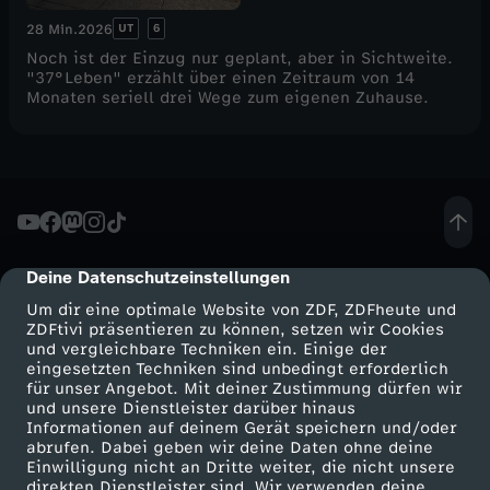
UT
6
28 Min.
2026
Noch ist der Einzug nur geplant, aber in Sichtweite.
"37°Leben" erzählt über einen Zeitraum von 14
Monaten seriell drei Wege zum eigenen Zuhause.
Deine Datenschutzeinstellungen
cmp-dialog-description
Um dir eine optimale Website von ZDF, ZDFheute und
ZDFtivi präsentieren zu können, setzen wir Cookies
und vergleichbare Techniken ein. Einige der
eingesetzten Techniken sind unbedingt erforderlich
für unser Angebot. Mit deiner Zustimmung dürfen wir
Mehr ZDF
Service
und unsere Dienstleister darüber hinaus
Informationen auf deinem Gerät speichern und/oder
ZDF-Apps
ZDFmitreden
abrufen. Dabei geben wir deine Daten ohne deine
Einwilligung nicht an Dritte weiter, die nicht unsere
Smart TV
Kontakt zum ZDF
direkten Dienstleister sind. Wir verwenden deine