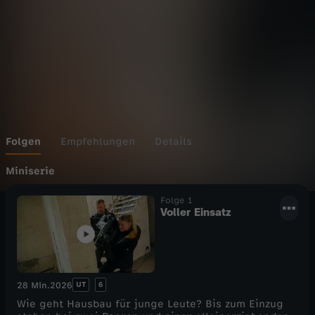
n
g
e
H
a
Folgen
Empfehlungen
Details
u
Miniserie
Folge 1
s
Voller Einsatz
b
a
UT
6
28 Min.
2026
u
Wie geht Hausbau für junge Leute? Bis zum Einzug