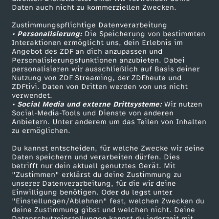
Daten auch nicht zu kommerziellen Zwecken.
ZDFtext
Tickets
Zustimmungspflichtige Datenverarbeitung
Livestreams
Zuschauerservice
• Personalisierung:
Die Speicherung von bestimmten
Sendungen A-Z
Hilfe
Interaktionen ermöglicht uns, dein Erlebnis im
Angebot des ZDF an dich anzupassen und
TV-Programm
Personalisierungsfunktionen anzubieten. Dabei
personalisieren wir ausschließlich auf Basis deiner
Nutzung von ZDF Streaming, der ZDFheute und
ZDFtivi. Daten von Dritten werden von uns nicht
Das ZDF
verwendet.
• Social Media und externe Drittsysteme:
Wir nutzen
ZDF Unternehmen
Social-Media-Tools und Dienste von anderen
Anbietern. Unter anderem um das Teilen von Inhalten
Karriere
zu ermöglichen.
Presseportal
Du kannst entscheiden, für welche Zwecke wir deine
ZDF goes Schule
Daten speichern und verarbeiten dürfen. Dies
betrifft nur dein aktuell genutztes Gerät. Mit
Werbefernsehen
"Zustimmen" erklärst du deine Zustimmung zu
unserer Datenverarbeitung, für die wir deine
Mainzelmännchen
Einwilligung benötigen. Oder du legst unter
"Einstellungen/Ablehnen" fest, welchen Zwecken du
deine Zustimmung gibst und welchen nicht. Deine
Datenschutzeinstellungen kannst du jederzeit mit