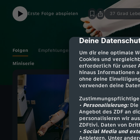
Erste Folge abspielen
37 Grad Leb
Deine Datenschut
cmp-dialog-des
Folgen
Empfehlungen
Details
Um dir eine optimale W
Cookies und vergleichb
Miniserie
erforderlich für unser
hinaus Informationen a
ohne deine Einwilligung
verwenden deine Daten
Zustimmungspflichtige
• Personalisierung:
Die 
Angebot des ZDF an dic
personalisieren wir au
ZDFtivi. Daten von Dri
• Social Media und ext
Anbietern. Unter ander