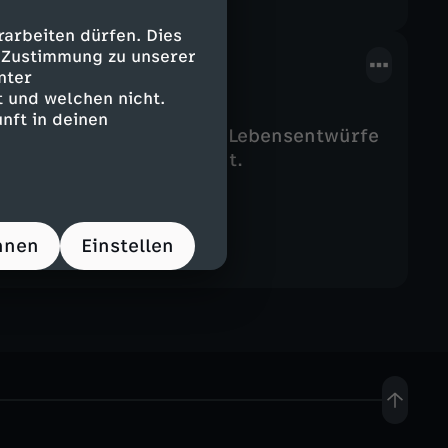
arbeiten dürfen. Dies
e Zustimmung zu unserer
nter
 und welchen nicht.
nft in deinen
ch nackt ins Atelier. Zwei Lebensentwürfe
ie weit man für Geld geht.
hnen
Einstellen