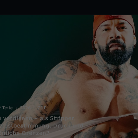
2 Teile
2026
ZDF
verdienen – als Stripper,
Selbstbestimmung, Druck und
sönliche Grenzen?