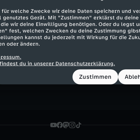
 für welche Zwecke wir deine Daten speichern und ver
ell genutztes Gerät. Mit "Zustimmen" erklärst du dein
Folge 2
die wir deine Einwilligung benötigen. Oder du legst u
Nackt für andere
en" fest, welchen Zwecken du deine Zustimmung gibst
UT
12
28 Min.
2026
ellungen kannst du jederzeit mit Wirkung für die Zuku
Leif tanzt sich durch Nächte, Elia stellt si
en oder ändern.
zwischen Selbstbild, Mut und der Frage, w
pressum.
findest du in unserer Datenschutzerklärung.
Zustimmen
Able