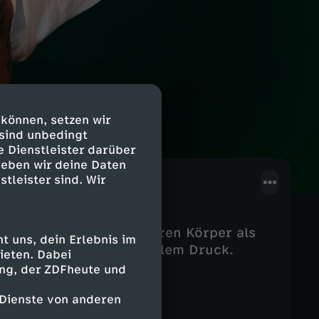
 können, setzen wir
 sind unbedingt
e Dienstleister darüber
geben wir deine Daten
stleister sind. Wir
 und Kristina nutzen ihren Körper als
 uns, dein Erlebnis im
ntwortung und finanziellem Druck.
ieten. Dabei
ing, der ZDFheute und
 Dienste von anderen