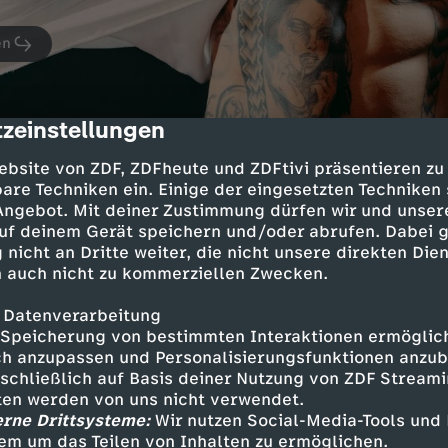
en
zeinstellungen
cription
ebsite von ZDF, ZDFheute und ZDFtivi präsentieren zu
are Techniken ein. Einige der eingesetzten Techniken
 Angebot. Mit deiner Zustimmung dürfen wir und unser
uf deinem Gerät speichern und/oder abrufen. Dabei 
Folge 1
 nicht an Dritte weiter, die nicht unsere direkten Dien
Für die Medizin
 auch nicht zu kommerziellen Zwecken.
UT
6
27 Min.
2026
 Datenverarbeitung
Plasma spenden, Medikamente testen: Nico
Speicherung von bestimmten Interaktionen ermöglicht
Einnahmequelle. Zwischen Strapazen, Vera
h anzupassen und Personalisierungsfunktionen anzub
sschließlich auf Basis deiner Nutzung von ZDF Stream
tten werden von uns nicht verwendet.
erne Drittsysteme:
Wir nutzen Social-Media-Tools und
em um das Teilen von Inhalten zu ermöglichen.